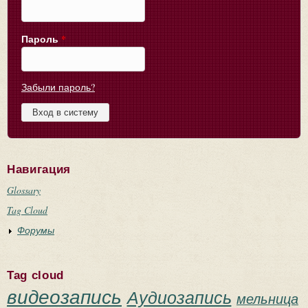
Пароль
*
Забыли пароль?
Навигация
Glossary
Tag Cloud
Форумы
Tag cloud
видеозапись
Аудиозапись
мельница