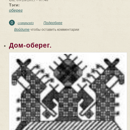
Тэги:
оберег
comments
0
Подробнее
о Обережная кукла. Крупеничка!
«Крупеничка» − не единственное
Войдите
чтобы оставить комментарии
название куколки. Бытовали и другие:
«Зернушка», «Зерновушка»,
Дом-оберег.
«Горошинка») − это оберег на
сытость и достаток в семье.