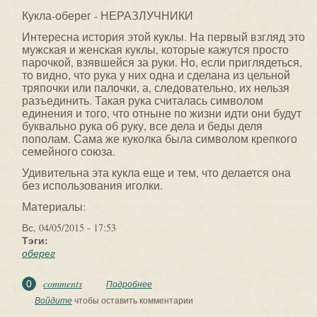
Кукла-оберег - НЕРАЗЛУЧНИКИ
Интересна история этой куклы. На первый взгляд это
мужская и женская куклы, которые кажутся просто
парочкой, взявшейся за руки. Но, если приглядеться,
то видно, что рука у них одна и сделана из цельной
тряпочки или палочки, а, следовательно, их нельзя
разъединить. Такая рука считалась символом
единения и того, что отныне по жизни идти они будут
буквально рука об руку, все дела и беды деля
пополам. Сама же куколка была символом крепкого
семейного союза.
Удивительна эта кукла еще и тем, что делается она
без использования иголки.
Материалы:
Вс, 04/05/2015 - 17:53
Тэги:
оберег
comments
0
Подробнее
о Кукла-оберег - НЕРАЗЛУЧНИКИ
Войдите
чтобы оставить комментарии