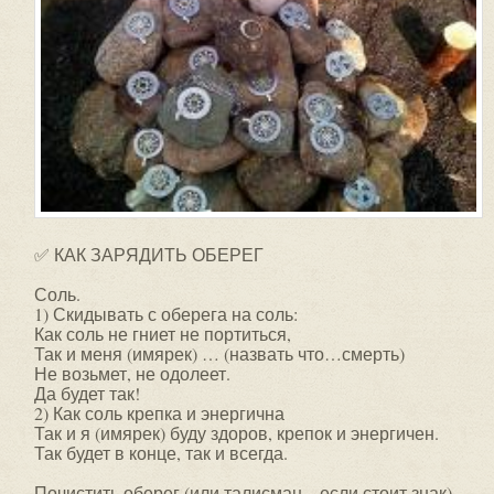
✅ КАК ЗАРЯДИТЬ ОБЕРЕГ
Соль.
1) Скидывать с оберега на соль:
Как соль не гниет не портиться,
Так и меня (имярек) … (назвать что…смерть)
Не возьмет, не одолеет.
Да будет так!
2) Как соль крепка и энергична
Так и я (имярек) буду здоров, крепок и энергичен.
Так будет в конце, так и всегда.
Почистить оберег (или талисман – если стоит знак)