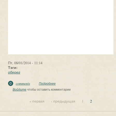
Пт, 08/01/2014 - 11:14
Тэги:
оберег
comments
0
Подробнее
о Суть оберега. Что такое оберег?
Войдите
чтобы оставить комментарии
« первая
‹ предыдущая
1
2
Страницы