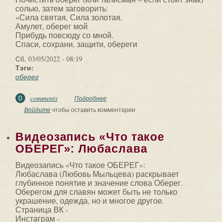
солью, затем заговорить:
«Сила святая, Сила золотая,
Амулет, оберег мой
Прибудь повсюду со мной.
Спаси, сохрани, защити, обереги
Сб, 03/05/2022 - 08:19
Тэги:
оберег
comments
0
Подробнее
о ✅ КАК ЗАРЯДИТЬ ОБЕРЕГ. Соль. 1)
Скидывать с оберега на соль: Как соль
Войдите
чтобы оставить комментарии
не гниет...
Видеозапись «Что такое
ОБЕРЕГ»: Любаслава
Видеозапись «Что такое ОБЕРЕГ»:
Любаслава (Любовь Мыльцева) раскрывает
глубинное понятие и значение слова Оберег.
Оберегом для славян может быть не только
украшение, одежда, но и многое другое.
Страница ВК -
Инстаграм -