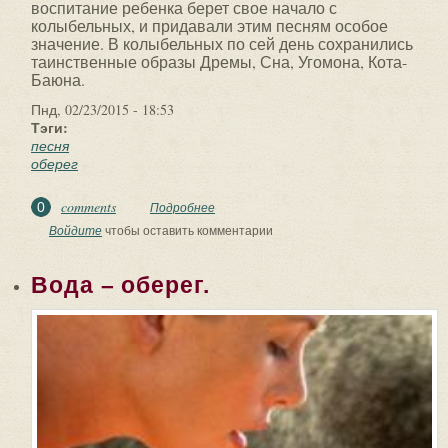
воспитание ребенка берет свое начало с
колыбельных, и придавали этим песням особое
значение. В колыбельных по сей день сохранились
таинственные образы Дремы, Сна, Угомона, Кота-
Баюна.
Пнд, 02/23/2015 - 18:53
Тэги:
песня
оберег
comments
0
Подробнее
о Колыбельная песня это оберег для
ребёнка.
Войдите
чтобы оставить комментарии
Вода – оберег.