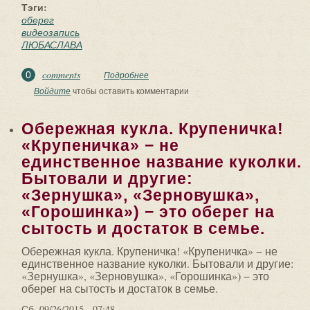
Тэги:
оберег
видеозапись
ЛЮБАСЛАВА
comments
0
Подробнее
о Видеозапись «Что такое ОБЕРЕГ»:
Любаслава
Войдите
чтобы оставить комментарии
Обережная кукла. Крупеничка!
«Крупеничка» − не
единственное название куколки.
Бытовали и другие:
«Зернушка», «Зерновушка»,
«Горошинка») − это оберег на
сытость и достаток в семье.
Обережная кукла. Крупеничка! «Крупеничка» − не
единственное название куколки. Бытовали и другие:
«Зернушка», «Зерновушка», «Горошинка») − это
оберег на сытость и достаток в семье.
Сб, 09/26/2015 - 07:48