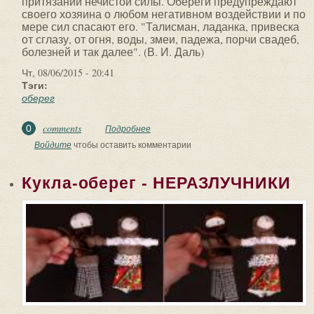
притязаний нечистой силы. Обереги предупреждают
своего хозяина о любом негативном воздействии и по
мере сил спасают его. "Талисман, ладанка, привеска
от сглазу, от огня, воды, змеи, падежа, порчи свадеб,
болезней и так далее". (В. И. Даль)
Чт, 08/06/2015 - 20:41
Тэги:
оберег
comments
0
Подробнее
о Зачем нужен оберег
Войдите
чтобы оставить комментарии
Кукла-оберег - НЕРАЗЛУЧНИКИ