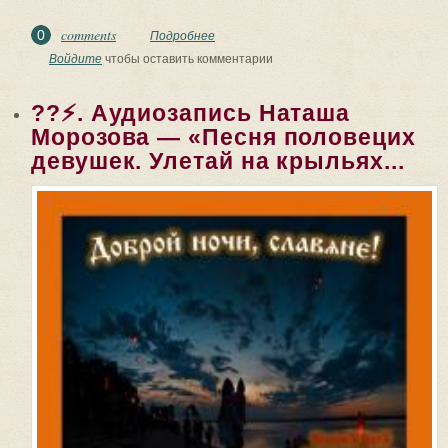
comments
0
Подробнее
о ??⚡. Аудиозапись Наташа Морозова
— «Песня половецих девушек. Улетай
Войдите
чтобы оставить комментарии
на крыльях...
??⚡. Аудиозапись Наташа
Морозова — «Песня половецих
девушек. Улетай на крыльях...