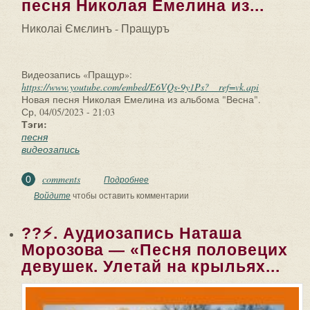
песня Николая Емелина из...
Николаі Ємєлинъ - Пращуръ
Видеозапись «Пращур»:
https://www.youtube.com/embed/E6VQs-9y1Ps?__ref=vk.api
Новая песня Николая Емелина из альбома "Весна".
Ср, 04/05/2023 - 21:03
Тэги:
песня
видеозапись
comments
0
Подробнее
о Николаі Ємєлинъ - Пращуръ.
Видеозапись «Пращур»: Новая песня
Войдите
чтобы оставить комментарии
Николая Емелина из...
??⚡. Аудиозапись Наташа
Морозова — «Песня половецих
девушек. Улетай на крыльях...