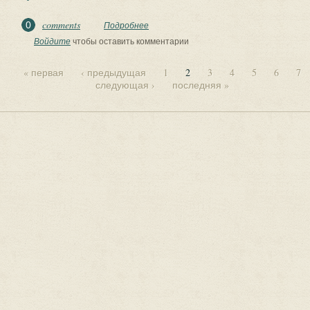
comments
0
Подробнее
о ??⚡. Аудиозапись Наташа Морозова
— «Песня половецих девушек. Улетай
Войдите
чтобы оставить комментарии
на крыльях...
« первая
‹ предыдущая
1
2
3
4
5
6
7
следующая ›
последняя »
Страницы