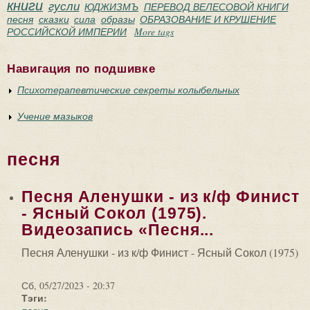
книги
гусли
ЮДЖИЗМЪ
ПЕРЕВОД ВЕЛЕСОВОЙ КНИГИ
песня
сказки
сила
образы
ОБРАЗОВАНИЕ И КРУШЕНИЕ
РОССИЙСКОЙ ИМПЕРИИ
More tags
Навигация по подшивке
Психотерапевтические секреты колыбельных
Учение мазыков
песня
Песня Аленушки - из к/ф Финист
- Ясный Сокол (1975).
Видеозапись «Песня...
Песня Аленушки - из к/ф Финист - Ясный Сокол (1975)
Сб, 05/27/2023 - 20:37
Тэги: