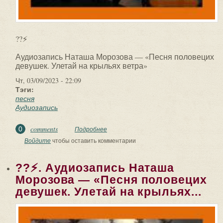
??⚡
Аудиозапись Наташа Морозова — «Песня половецих
девушек. Улетай на крыльях ветра»
Чт, 03/09/2023 - 22:09
Тэги:
песня
Аудиозапись
comments
0
Подробнее
о ??⚡. Аудиозапись Наташа Морозова
— «Песня половецих девушек. Улетай
Войдите
чтобы оставить комментарии
на крыльях...
??⚡. Аудиозапись Наташа
Морозова — «Песня половецих
девушек. Улетай на крыльях...