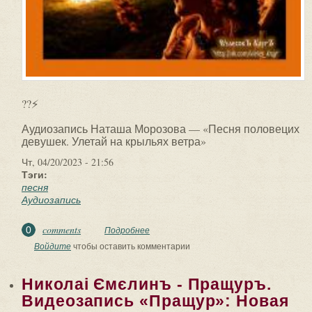
??⚡
Аудиозапись Наташа Морозова — «Песня половецих
девушек. Улетай на крыльях ветра»
Чт, 04/20/2023 - 21:56
Тэги:
песня
Аудиозапись
comments
0
Подробнее
о ??⚡. Аудиозапись Наташа Морозова
— «Песня половецих девушек. Улетай
Войдите
чтобы оставить комментарии
на крыльях...
Николаі Ємєлинъ - Пращуръ.
Видеозапись «Пращур»: Новая