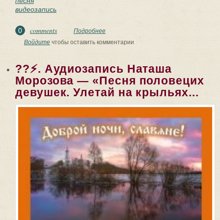
песня
видеозапись
comments
0
Подробнее
о Песня Аленушки - из к/ф Финист -
Ясный Сокол (1975). Видеозапись
Войдите
чтобы оставить комментарии
«Песня...
??⚡. Аудиозапись Наташа
Морозова — «Песня половецих
девушек. Улетай на крыльях...