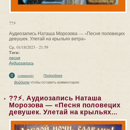
??⚡
Аудиозапись Наташа Морозова — «Песня половецих
девушек. Улетай на крыльях ветра»
Ср, 01/18/2023 - 21:59
Тэги:
песня
Аудиозапись
comments
0
Подробнее
о ??⚡. Аудиозапись Наташа Морозова
— «Песня половецих девушек. Улетай
Войдите
чтобы оставить комментарии
на крыльях...
??⚡. Аудиозапись Наташа
Морозова — «Песня половецих
девушек. Улетай на крыльях...