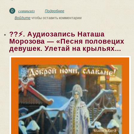
comments
0
Подробнее
о ??⚡. Аудиозапись Наташа Морозова
— «Песня половецих девушек. Улетай
Войдите
чтобы оставить комментарии
на крыльях...
??⚡. Аудиозапись Наташа
Морозова — «Песня половецих
девушек. Улетай на крыльях...