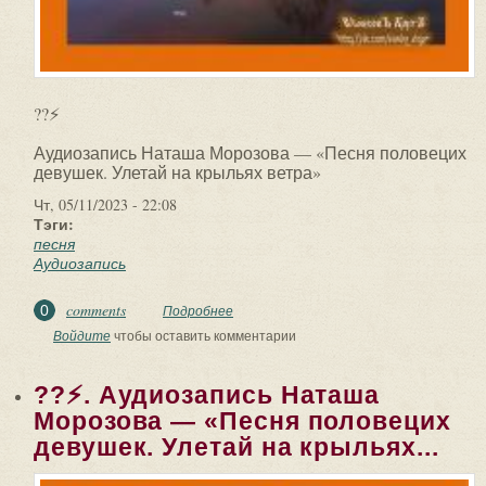
??⚡
Аудиозапись Наташа Морозова — «Песня половецих
девушек. Улетай на крыльях ветра»
Чт, 05/11/2023 - 22:08
Тэги:
песня
Аудиозапись
comments
0
Подробнее
о ??⚡. Аудиозапись Наташа Морозова
— «Песня половецих девушек. Улетай
Войдите
чтобы оставить комментарии
на крыльях...
??⚡. Аудиозапись Наташа
Морозова — «Песня половецих
девушек. Улетай на крыльях...