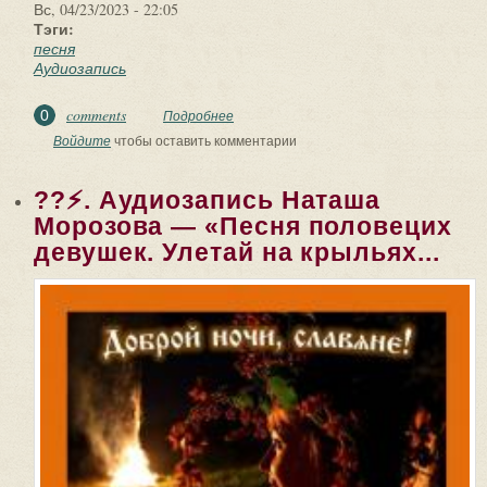
Вс, 04/23/2023 - 22:05
Тэги:
песня
Аудиозапись
comments
0
Подробнее
о ??⚡. Аудиозапись Наташа Морозова
— «Песня половецих девушек. Улетай
Войдите
чтобы оставить комментарии
на крыльях...
??⚡. Аудиозапись Наташа
Морозова — «Песня половецих
девушек. Улетай на крыльях...