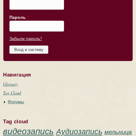
Пароль
*
Забыли пароль?
Навигация
Glossary
Tag Cloud
Форумы
Tag cloud
видеозапись
Аудиозапись
мельница