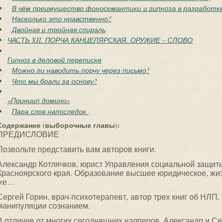
В чём преимущество фоносемантики и гипноза в разработк
Насколько это нравственно?
Двойная и тройная спираль
ЧАСТЬ XII. ПОРЧА КАНЦЕЛЯРСКАЯ. ОРУЖИЕ – СЛОВО
Гипноз в деловой переписке
Можно ли наводить порчу через письмо?
Что мы брали за основу?
«Принцип домино»
Пара слов напоследок
.
Содержание (выборочные главы):
ПРЕДИСЛОВИЕ
Позвольте представить вам авторов книги.
Александр Котлячков, юрист Управления социальной защиты
Красноярского края. Образование высшее юридическое, жиз
же…
Сергей Горин, врач-психотерапевт, автор трех книг об НЛП,
манипуляции сознанием.
В отличие от многих сегодняшних нэлперов, Александр и Се