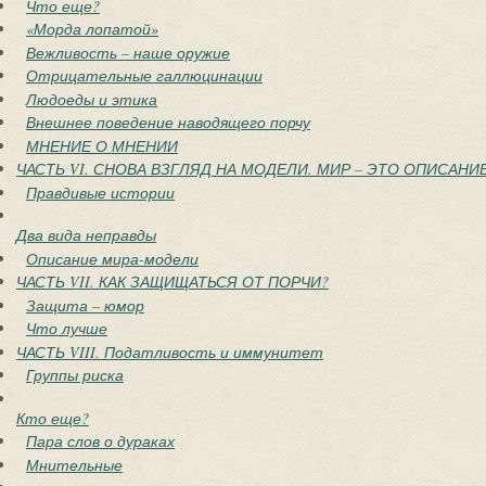
Что еще?
«Морда лопатой»
Вежливость – наше оружие
Отрицательные галлюцинации
Людоеды и этика
Внешнее поведение наводящего порчу
МНЕНИЕ О МНЕНИИ
ЧАСТЬ VI. СНОВА ВЗГЛЯД НА МОДЕЛИ. МИР – ЭТО ОПИСАНИ
Правдивые истории
Два вида неправды
Описание мира-модели
ЧАСТЬ VII. КАК ЗАЩИЩАТЬСЯ ОТ ПОРЧИ?
Защита – юмор
Что лучше
ЧАСТЬ VIII. Податливость и иммунитет
Группы риска
Кто еще?
Пара слов о дураках
Мнительные