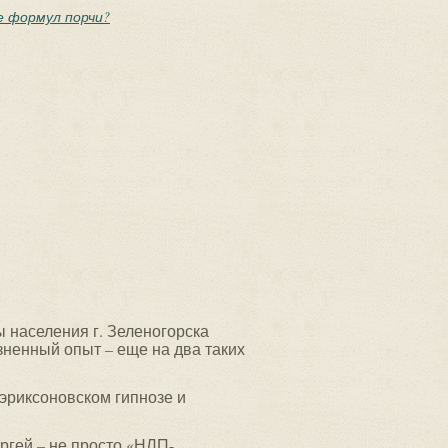
е формул порчи?
 населения г. Зеленогорска
ненный опыт – еще на два таких
 эриксоновском гипнозе и
ргей – не просто «НЛП-