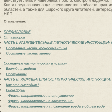
действует легко и наверняка: просто, быстро и надежно.
Книга предназначена для специалистов в области практи
областей, а также для широкого круга читателей, интер
НЛП
Оглавление:
ПРЕДИСЛОВИЕ
От авторов
ЧАСТЬ I. РАЗРУШИТЕЛЬНЫЕ ГИПНОТИЧЕСКИЕ ИНСТРУКЦИИ:
Составные части: фоносемантика
Составные части: гипноз
Составные части: «порча» и «сглаз»
Взгляд на модели
Постулаты
ЧАСТЬ II. РАЗРУШИТЕЛЬНЫЕ ГИПНОТИЧЕСКИЕ ИНСТРУКЦИИ
Как это выглядит?
Виды порчи
Фразы, направленные на отпугивание.
Фразы, направленные на запугивание.
Фразы, направленные на пожелание вреда в общем виде.