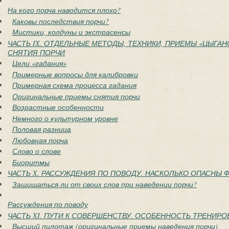
На кого порча наводится плохо?
Каковы последствия порчи?
Мистики, колдуны и экстрасенсы
ЧАСТЬ IX. ОТДЕЛЬНЫЕ МЕТОДЫ, ТЕХНИКИ, ПРИЕМЫ «ЦЫГАН
СНЯТИЯ ПОРЧИ
Цели «гадания»
Примерные вопросы для калибровки
Примерная схема процесса гадания
Оригинальные приемы снятия порчи
Возрастные особенности
Немного о культурном уровне
Половая разница
Любовная порча
Слово о слове
Биоритмы
ЧАСТЬ X. РАССУЖДЕНИЯ ПО ПОВОДУ. НАСКОЛЬКО ОПАСНЫ
Защищаться ли от своих слов при наведении порчи?
Рассуждения по поводу
ЧАСТЬ XI. ПУТИ К СОВЕРШЕНСТВУ. ОСОБЕННОСТЬ ТРЕНИРО
Высший пилотаж (оригинальные приемы наведения порчи)