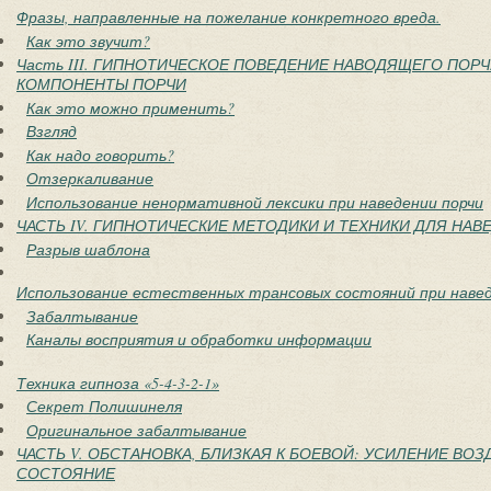
Фразы, направленные на пожелание конкретного вреда.
Как это звучит?
Часть III. ГИПНОТИЧЕСКОЕ ПОВЕДЕНИЕ НАВОДЯЩЕГО ПОР
КОМПОНЕНТЫ ПОРЧИ
Как это можно применить?
Взгляд
Как надо говорить?
Отзеркаливание
Использование ненормативной лексики при наведении порчи
ЧАСТЬ IV. ГИПНОТИЧЕСКИЕ МЕТОДИКИ И ТЕХНИКИ ДЛЯ НАВ
Разрыв шаблона
Использование естественных трансовых состояний при навед
Забалтывание
Каналы восприятия и обработки информации
Техника гипноза «5-4-3-2-1»
Секрет Полишинеля
Оригинальное забалтывание
ЧАСТЬ V. ОБСТАНОВКА, БЛИЗКАЯ К БОЕВОЙ: УСИЛЕНИЕ ВО
СОСТОЯНИЕ