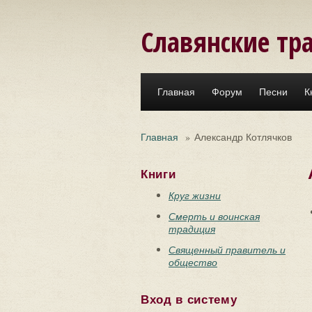
Перейти к основному содержанию
Славянские тр
Главная
Форум
Песни
К
Главная
»
Александр Котлячков
Книги
Круг жизни
Смерть и воинская
традиция
Священный правитель и
общество
Вход в систему