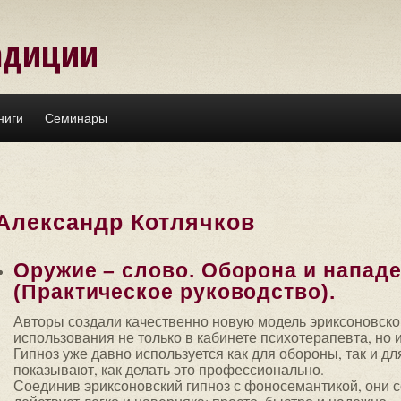
адиции
ниги
Семинары
Александр Котлячков
Оружие – слово. Оборона и напа
(Практическое руководство).
Авторы создали качественно новую модель эриксоновског
использования не только в кабинете психотерапевта, но
Гипноз уже давно используется как для обороны, так и д
показывают, как делать это профессионально.
Соединив эриксоновский гипноз с фоносемантикой, они с