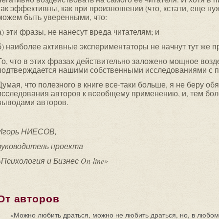
так эффективны, как при произношении (что, кстати, еще ну
можем быть уверенными, что:
а) эти фразы, не нанесут вреда читателям; и
б) наиболее активные экспериментаторы не начнут тут же п
То, что в этих фразах действительно заложено мощное возд
подтверждается нашими собственными исследованиями с
Думая, что полезного в книге все-таки больше, я не беру о
исследования авторов к всеобщему применению, и, тем бол
выводами авторов.
Игорь НИЕСОВ,
руководитель проекта
«Психология и Бизнес On-line»
От авторов
«Можно любить драться, можно не любить драться, но, в любом