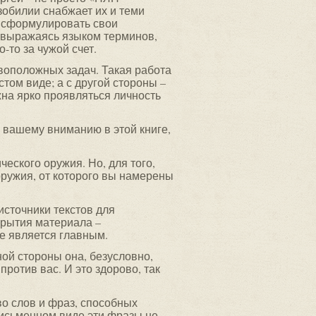
зобилии снабжает их и теми
т сформулировать свои
, выражаясь языком терминов,
-то за чужой счет.
воположных задач. Такая работа
стом виде; а с другой стороны –
жна ярко проявляться личность
 вашему вниманию в этой книге,
ческого оружия. Но, для того,
ружия, от которого вы намерены
источники текстов для
крытия материала –
не является главным.
ной стороны она, безусловно,
против вас. И это здорово, так
во слов и фраз, способных
 письменном виде эти фразы не