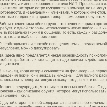
практики», а именно хорошие практики НЛП. Профессия в и
клиентами, которые остро нуждаются в помощи, но не могу
потребности; и «занудными» клиентами, у которых имеются
рентные тенденции, а проще говоря, намерения получить что
Работа с клиентами обеих групп – это решение прямо проти
требует, с одной стороны, использовать некие шаблоны в чи
быть предельно гибким в общении. То есть, каждый раз дол
того, кто эти шаблоны применяет.
О необходимости и способе освещения темы, предлагаемой
безусловно, можно дискутировать.
Да, здесь явно предлагается некая разновидность психологи
чтобы выработать линию защиты, надо понимать действие о
защититься.
И, наконец, когда авторы ссылаются на фольклорные перво
наведения порчи, они иногда вынуждены – для полного рас
использовать ненормативную лексику, что для книги вовсе 
Должен предупредить, что книга эта весьма необычна. С од
полезна – как описание оружия, которое могут использовать 
как знание – сила.
С другой стороны, в ней содержится значительное количест
негативно воздействовать на самого ее читателя. И хотя в