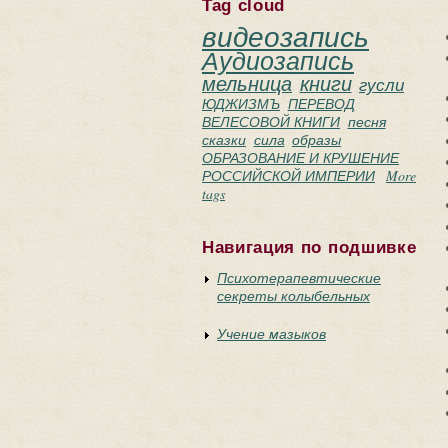
Tag cloud
видеозапись
Аудиозапись
мельница
книги
гусли
ЮДЖИЗМЪ
ПЕРЕВОД
ВЕЛЕСОВОЙ КНИГИ
песня
сказки
сила
образы
ОБРАЗОВАНИЕ И КРУШЕНИЕ
РОССИЙСКОЙ ИМПЕРИИ
More
tags
Навигация по подшивке
Психотерапевтические
секреты колыбельных
Учение мазыков