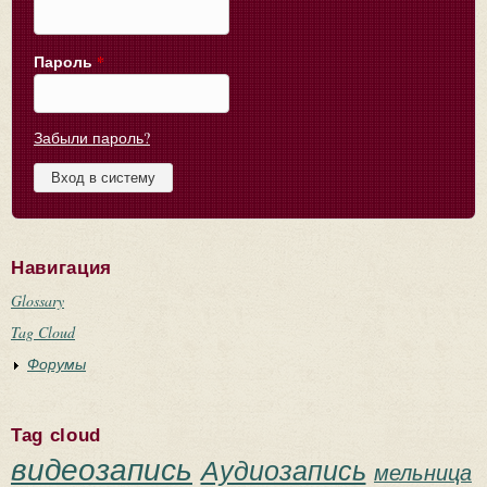
Пароль
*
Забыли пароль?
Навигация
Glossary
Tag Cloud
Форумы
Tag cloud
видеозапись
Аудиозапись
мельница