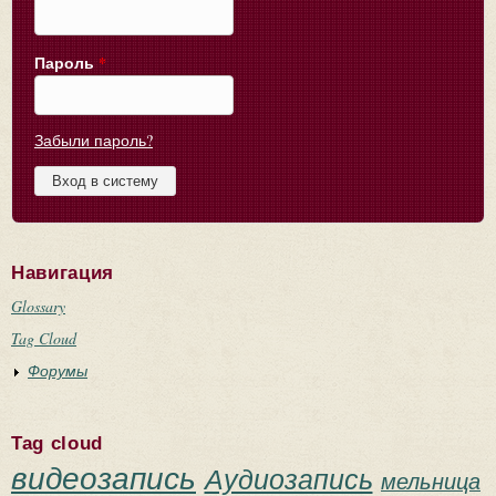
Пароль
*
Забыли пароль?
Навигация
Glossary
Tag Cloud
Форумы
Tag cloud
видеозапись
Аудиозапись
мельница