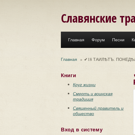
Перейти к основному содержанию
Славянские тр
Главная
Форум
Песни
К
Главная
»
✔18 ТАИЛѢТЪ. ПОНЕДѢ
Книги
Круг жизни
Смерть и воинская
традиция
Священный правитель и
общество
Вход в систему