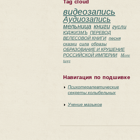
Tag cloud
видеозапись
Аудиозапись
мельница
книги
гусли
ЮДЖИЗМЪ
ПЕРЕВОД
ВЕЛЕСОВОЙ КНИГИ
песня
сказки
сила
образы
ОБРАЗОВАНИЕ И КРУШЕНИЕ
РОССИЙСКОЙ ИМПЕРИИ
More
tags
Навигация по подшивке
Психотерапевтические
секреты колыбельных
Учение мазыков