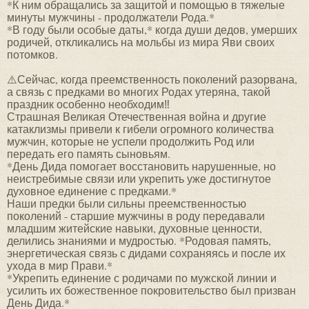
*К ним обращались за защитой и помощью в тяжелые
минуты мужчины - продолжатели Рода.*
*В году были особые даты,* когда души дедов, умерших
родичей, откликались на мольбы из мира Яви своих
потомков.
⚠️Сейчас, когда преемственность поколений разорвана,
а связь с предками во многих Родах утеряна, такой
праздник особенно необходим‼️
Страшная Великая Отечественная война и другие
катаклизмы привели к гибели огромного количества
мужчин, которые не успели продолжить Род или
передать его память сыновьям.
*День Дида помогает восстановить нарушенные, но
неистребимые связи или укрепить уже достигнутое
духовное единение с предками.*
Наши предки были сильны преемственностью
поколений - старшие мужчины в роду передавали
младшим житейские навыки, духовные ценности,
делились знаниями и мудростью. *Родовая память,
энергетическая связь с дидами сохраняясь и после их
ухода в мир Прави.*
*Укрепить единение с родичами по мужской линии и
усилить их божественное покровительство был призван
День Дида.*