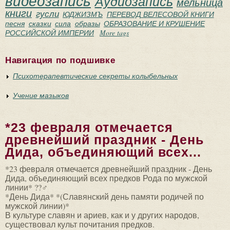
видеозапись
Аудиозапись
мельница
книги
гусли
ЮДЖИЗМЪ
ПЕРЕВОД ВЕЛЕСОВОЙ КНИГИ
песня
сказки
сила
образы
ОБРАЗОВАНИЕ И КРУШЕНИЕ
РОССИЙСКОЙ ИМПЕРИИ
More tags
Навигация по подшивке
Психотерапевтические секреты колыбельных
Учение мазыков
*23 февраля отмечается
древнейший праздник - День
Дида, объединяющий всех...
*23 февраля отмечается древнейший праздник - День
Дида, объединяющий всех предков Рода по мужской
линии* ??‍♂️
*День Дида* *(Славянский день памяти родичей по
мужской линии)*
В культуре славян и ариев, как и у других народов,
существовал культ почитания предков.