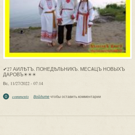
✔27 АИЛѢТЪ. ПОНЕДѢЛЬНИКЪ. МЕСѦЦЪ НОВЫХЪ
ДАРОВЪ☀☀☀
Вс, 11/27/2022 - 07:14
comments
0
Войдите
чтобы оставить комментарии