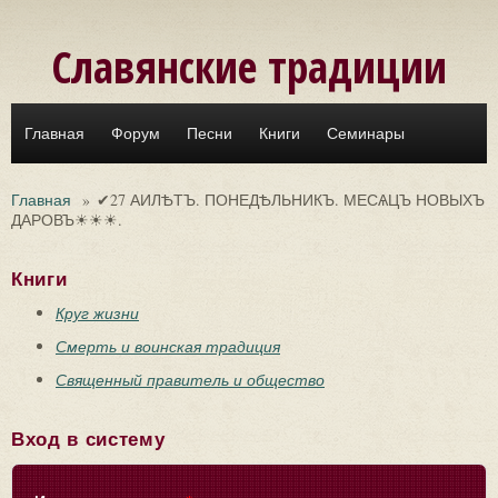
Перейти к основному содержанию
Славянские традиции
Главная
Форум
Песни
Книги
Семинары
Главная
»
✔27 АИЛѢТЪ. ПОНЕДѢЛЬНИКЪ. МЕСѦЦЪ НОВЫХЪ
ДАРОВЪ☀☀☀.
Книги
Круг жизни
Смерть и воинская традиция
Священный правитель и общество
Вход в систему