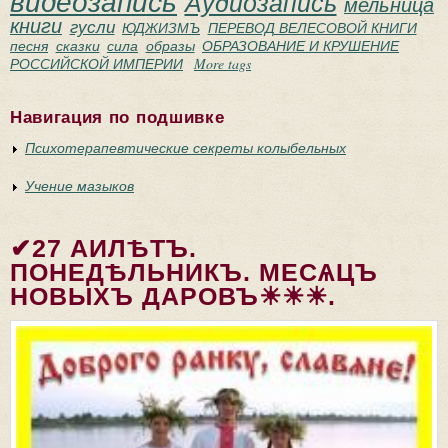
видеозапись
Аудиозапись
мельница
книги
гусли
ЮДЖИЗМЪ
ПЕРЕВОД ВЕЛЕСОВОЙ КНИГИ
песня
сказки
сила
образы
ОБРАЗОВАНИЕ И КРУШЕНИЕ
РОССИЙСКОЙ ИМПЕРИИ
More tags
Навигация по подшивке
Психотерапевтические секреты колыбельных
Учение мазыков
✔27 АИЛѢТЪ.
ПОНЕДѢЛЬНИКЪ. МЕСѦЦЪ
НОВЫХЪ ДАРОВЪ☀☀☀.