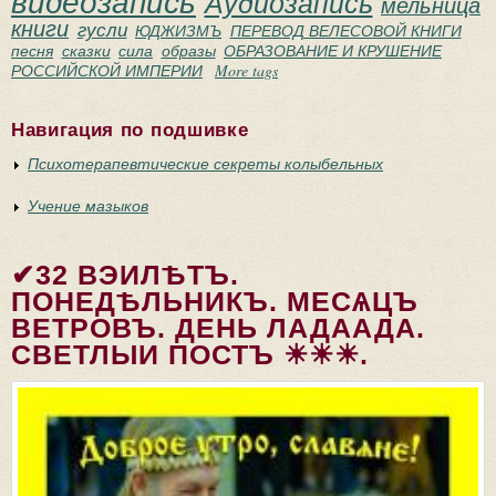
видеозапись
Аудиозапись
мельница
книги
гусли
ЮДЖИЗМЪ
ПЕРЕВОД ВЕЛЕСОВОЙ КНИГИ
песня
сказки
сила
образы
ОБРАЗОВАНИЕ И КРУШЕНИЕ
РОССИЙСКОЙ ИМПЕРИИ
More tags
Навигация по подшивке
Психотерапевтические секреты колыбельных
Учение мазыков
✔32 ВЭИЛѢТЪ.
ПОНЕДѢЛЬНИКЪ. МЕСѦЦЪ
ВЕТРОВЪ. ДЕНЬ ЛАДААДА.
СВЕТЛЫИ ПОСТЪ ☀☀☀.