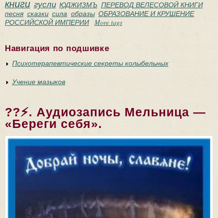
книги
гусли
ЮДЖИЗМЪ
ПЕРЕВОД ВЕЛЕСОВОЙ КНИГИ
песня
сказки
сила
образы
ОБРАЗОВАНИЕ И КРУШЕНИЕ
РОССИЙСКОЙ ИМПЕРИИ
More tags
Навигация по подшивке
Психотерапевтические секреты колыбельных
Учение мазыков
??⚡. Аудиозапись Мельница —
«Береги себя».