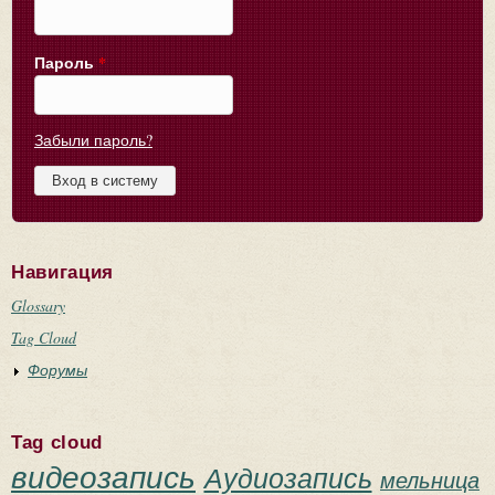
Пароль
*
Забыли пароль?
Навигация
Glossary
Tag Cloud
Форумы
Tag cloud
видеозапись
Аудиозапись
мельница