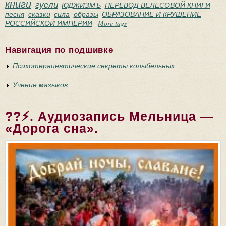
книги
гусли
ЮДЖИЗМЪ
ПЕРЕВОД ВЕЛЕСОВОЙ КНИГИ
песня
сказки
сила
образы
ОБРАЗОВАНИЕ И КРУШЕНИЕ
РОССИЙСКОЙ ИМПЕРИИ
More tags
Навигация по подшивке
Психотерапевтические секреты колыбельных
Учение мазыков
??⚡. Аудиозапись Мельница —
«Дорога сна».