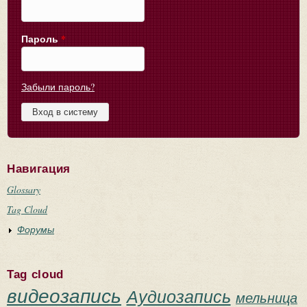
Пароль
*
Забыли пароль?
Навигация
Glossary
Tag Cloud
Форумы
Tag cloud
видеозапись
Аудиозапись
мельница