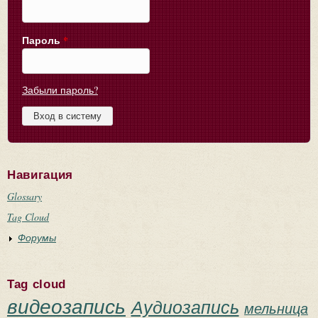
Пароль
*
Забыли пароль?
Навигация
Glossary
Tag Cloud
Форумы
Tag cloud
видеозапись
Аудиозапись
мельница