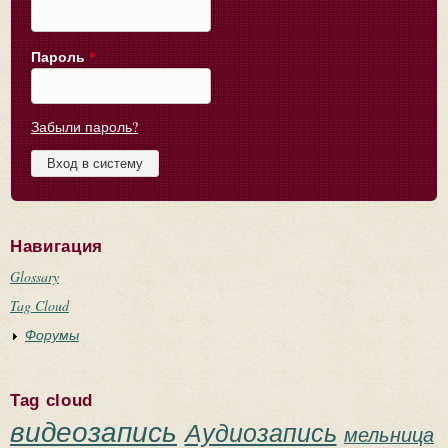
Пароль
*
Забыли пароль?
Навигация
Glossary
Tag Cloud
Форумы
Tag cloud
видеозапись
Аудиозапись
мельница