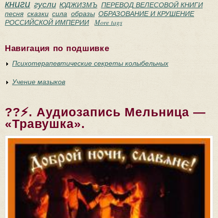
книги
гусли
ЮДЖИЗМЪ
ПЕРЕВОД ВЕЛЕСОВОЙ КНИГИ
песня
сказки
сила
образы
ОБРАЗОВАНИЕ И КРУШЕНИЕ
РОССИЙСКОЙ ИМПЕРИИ
More tags
Навигация по подшивке
Психотерапевтические секреты колыбельных
Учение мазыков
??⚡. Аудиозапись Мельница —
«Травушка».