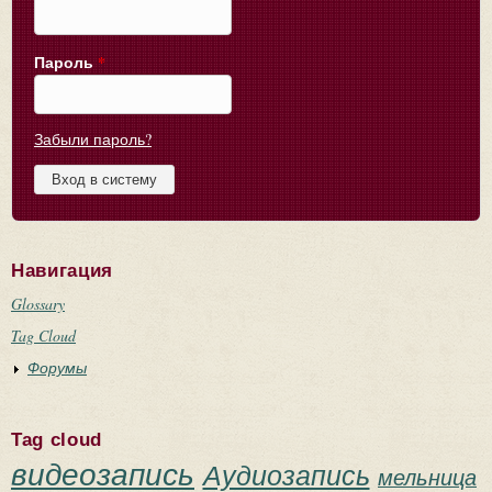
Пароль
*
Забыли пароль?
Навигация
Glossary
Tag Cloud
Форумы
Tag cloud
видеозапись
Аудиозапись
мельница