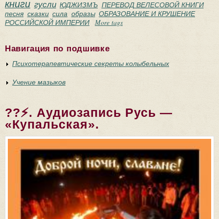
книги
гусли
ЮДЖИЗМЪ
ПЕРЕВОД ВЕЛЕСОВОЙ КНИГИ
песня
сказки
сила
образы
ОБРАЗОВАНИЕ И КРУШЕНИЕ
РОССИЙСКОЙ ИМПЕРИИ
More tags
Навигация по подшивке
Психотерапевтические секреты колыбельных
Учение мазыков
??⚡. Аудиозапись Русь —
«Купальская».