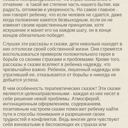
отчаяние - в такой же степени часть нашего бытия, как
радость, оптимизм и уверенность. Но самое главное -
они говорят ребенку, что если человек не сдается, даже
когда положение кажется безвыходным, если он не
изменит своим нравственным принципам, хотя
искушение и манит его на каждом шагу, он в конце
концов обязательно победит.
Слушая эти рассказы и сказки, дети невольно находят в
них отголоски своей собственной жизни. Они стремятся
воспользоваться примером положительного героя в
борьбе со своими страхами и проблемами. Кроме того,
рассказы и сказки вселяют в ребенка надежду, что
чрезвычайно важно. Ребенок, лишенный надежды или
утративший ее, отказывается от борьбы и никогда не
добьется успеха.
В чем особенность терапевтических сказок? Эти сказки
являются целенаправленными - каждая из них несет в
себе решение некой проблемы. Атмосферой,
интонационным оформлением, содержанием,
позитивным настроем сказки помогают ребенку найти
пути и способы понимания и разрешения своих
трудностей и конфликтов. Ведь многие дети чувствуют
себя виноватыми в беспокоящих их страхах или