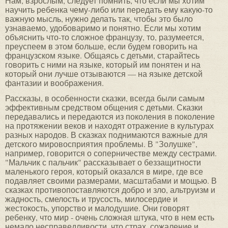
Нам, взрослым, следует помнить, что если мы хотим
научить ребенка чему-либо или передать ему какую-то
важную мысль, нужно делать так, чтобы это было
узнаваемо, удобоваримо и понятно. Если мы хотим
объяснить что-то сложное французу, то, разумеется,
преуспеем в этом больше, если будем говорить на
французском языке. Общаясь с детьми, старайтесь
говорить с ними на языке, который им понятен и на
который они лучше отзываются — на языке детской
фантазии и воображения.
Рассказы, в особенности сказки, всегда были самым
эффективным средством общения с детьми. Сказки
передавались и передаются из поколения в поколение
на протяжении веков и находят отражение в культурах
разных народов. В сказках поднимаются важные для
детского мировосприятия проблемы. В "Золушке",
например, говорится о соперничестве между сестрами.
"Мальчик с пальчик" рассказывает о беззащитности
маленького героя, который оказался в мире, где все
подавляет своими размерами, масштабами и мощью. В
сказках противопоставляются добро и зло, альтруизм и
жадность, смелость и трусость, милосердие и
жестокость, упорство и малодушие. Они говорят
ребенку, что мир - очень сложная штука, что в нем есть
немало несправедливости, что страх, сожаление и