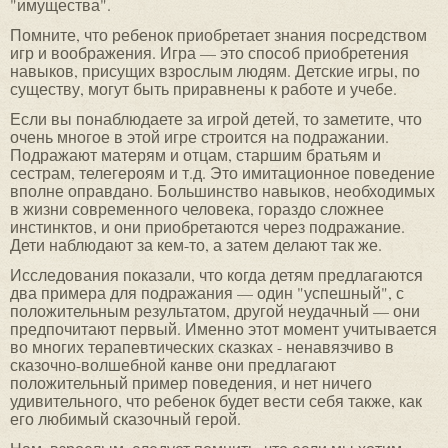
"имущества".
Помните, что ребенок приобретает знания посредством
игр и воображения. Игра — это способ приобретения
навыков, присущих взрослым людям. Детские игры, по
существу, могут быть приравнены к работе и учебе.
Если вы понаблюдаете за игрой детей, то заметите, что
очень многое в этой игре строится на подражании.
Подражают матерям и отцам, старшим братьям и
сестрам, телегероям и т.д. Это имитационное поведение
вполне оправдано. Большинство навыков, необходимых
в жизни современного человека, гораздо сложнее
инстинктов, и они приобретаются через подражание.
Дети наблюдают за кем-то, а затем делают так же.
Исследования показали, что когда детям предлагаются
два примера для подражания — один "успешный", с
положительным результатом, другой неудачный — они
предпочитают первый. Именно этот момент учитывается
во многих терапевтических сказках - ненавязчиво в
сказочно-волшебной канве они предлагают
положительный пример поведения, и нет ничего
удивительного, что ребенок будет вести себя также, как
его любимый сказочный герой.