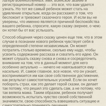
лагере военнопленных: имя, воинское звание и
регистрационный номер — это все, что вам удается
узнать. Но тот же самый ребенок может стать на
удивление открытым, когда он расскажет о том, что
беспокоит и тревожит сказочного героя. И если вы не
уверены, что именно является причиной беспокойства
вашего ребенка, спросите, какую сказку (вернее, о чем)
он хотел бы от вас услышать.
Способ общения через сказку ценен еще тем, что в этом
случае в познании нового ребенок чувствует себя в
определенной степени независимым. Он может
потратить столько времени, сколько ему надо, чтобы
усвоить содержание рассказа и схватить его идею. Он
может слушать сказку снова и снова и сосредоточить
внимание на том, что в данный момент для него
особенно актуально — ничего не навязывается ему
насильно. И, самое главное, все новое, что он узнает,
воспринимается им как свое собственное достижение,
как результат самостоятельных усилий. Если он хочет
побороть страх, как это делает герой сказки, он делает
так потому, что решил это сделать сам, а не потому, что
так велела мама. Таким образом, ребенок получает
возможность испытать чувство своей собственной
значимости, свою способность взвешивать ситуацию и
самостоятельно принимать решения.