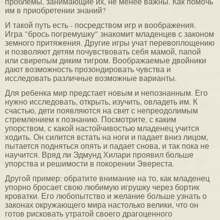
проблемы, занимающие их, не менее важны. Как помочь
им в приобретении знаний?
И такой путь есть - посредством игр и воображения.
Игра "брось погремушку" знакомит младенцев с законом
земного притяжения. Другие игры учат перевоплощению
и позволяют детям почувствовать себя мамой, папой
или свирепым диким тигром. Воображаемые двойники
дают возможность прозондировать чувства и
исследовать различные возможные варианты.
Для ребенка мир предстает новым и непознанным. Его
нужно исследовать, открыть, изучить, овладеть им. К
счастью, дети появляются на свет с непреодолимым
стремлением к познанию. Посмотрите, с каким
упорством, с какой настойчивостью младенец учится
ходить. Он силится встать на ноги и падает вниз лицом,
пытается подняться опять и падает снова, и так пока не
научится. Вряд ли Эдмунд Хилари проявил больше
упорства и решимости в покорении Эвереста.
Другой пример: обратите внимание на то, как младенец
упорно бросает свою любимую игрушку через бортик
кроватки. Его любопытство и желание больше узнать о
законах окружающего мира настолько велики, что он
готов рисковать утратой своего драгоценного