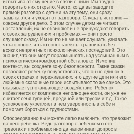
испытывают смущение в связи с ними. Им трудно
говорить о них открыто. Часто, когда вы заводите
прямой разговор с детьми на эту тему, они сразу
замыкаются и уходят от разговора. Слушать историю —
совсем другое дело. В этом случае детям не читают
наставлений, их не обвиняют и не принуждают говорить
о своих затруднениях и проблемах — они просто
слушают сказку. Им ничто не мешает слушать, узнавать
что-то новое, что-то сопоставлять, сравнивать без
всяких неприятных психологических последствий. Это
значит, что они могут поразмышлять над услышанным в
психологически комфортной обстановке. Изменив
контекст, вы создаете зону безопасности. Такие сказки
позволяют ребенку почувствовать, что он не одинок в
своих страхах и переживаниях, что другие дети или его
любимые сказочные герои испытывают то же самое. Это
оказывает успокаивающее воздействие. Ребенок
избавляется от комплекса неполноценности, он уже не
считает себя тупицей, врединой или трусом и т.д. Такое
успокоение укрепляет в нем уверенность в себе и
помогает бороться с трудностями.
Опосредованно вы можете легко выяснить, что тревожит
вашего ребенка. Ведь разговор с ребенком о его
тревогах и проблемах иногда напоминает допрос в