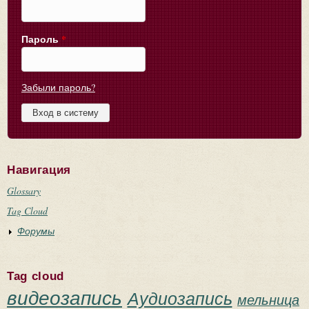
Пароль
*
Забыли пароль?
Навигация
Glossary
Tag Cloud
Форумы
Tag cloud
видеозапись
Аудиозапись
мельница