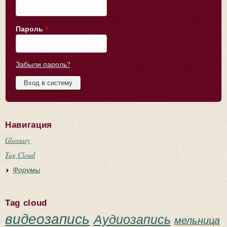
Пароль
*
Забыли пароль?
Навигация
Glossary
Tag Cloud
Форумы
Tag cloud
видеозапись
Аудиозапись
мельница