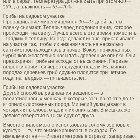
или в сарай. Температура должна быть при этом +20—
25°С, а влажность — 65—70%.
Грибы на садовом участке
Проращивание мицелия длится 30—35 дней, затем
пленку снимают. Теперь черед плодоношения, которое
происходит на свету. Лучше всего в это время поместить
«грядки» в теплицу. Иногда делают иначе: прикалывают
на участке так, чтобы их нижняя часть на несколько
сантиметров находилась в почве. Вокруг прикопанных
чурбачков желательно насыпать древесные опилки. Они
предохранят грибные всходы от высыхания. Первые
вешенки появятся через одну-две недели. На мягких
породах деревьев гриб дружно плодится три-четыре
года, на твердых — пять-шесть лет.
Грибы на садовом участке
Другой способ выращивания вешенок — в
полиэтиленовых мешках, в которые засыпают от 5 до 15
кг опилок лиственных пород. Мицелий укладывают в
четыре-пять слоев, отделяя их опилками. В мешках же
делают отверстия в 10 см друг от друга.
Вместо опилок можно использовать солому зерновых
культур — ту, что зимой хранилась в скирдах. Ее
измельчают на 4— 5-сантиметровые отрезки, запаривают