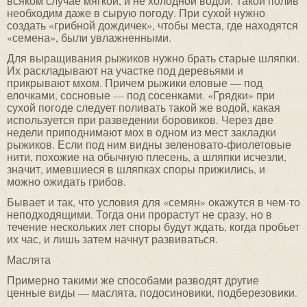
всяком случае мягкой, и не холодной водой. Такой полив
необходим даже в сырую погоду. При сухой нужно
создать «грибной дождичек», чтобы места, где находятся
«семена», были увлажненными.
Для выращивания рыжиков нужно брать старые шляпки.
Их раскладывают на участке под деревьями и
прикрывают мхом. Причем рыжики еловые — под
елочками, сосновые — под сосенками. «Грядки» при
сухой погоде следует поливать такой же водой, какая
используется при разведении боровиков. Через две
недели приподнимают мох в одном из мест закладки
рыжиков. Если под ним видны зеленовато-фиолетовые
нити, похожие на обычную плесень, а шляпки исчезли,
значит, имевшиеся в шляпках споры прижились, и
можно ожидать грибов.
Бывает и так, что условия для «семян» окажутся в чем-то
неподходящими. Тогда они прорастут не сразу, но в
течение нескольких лет споры будут ждать, когда пробьет
их час, и лишь затем начнут развиваться.
Маслята
Примерно такими же способами разводят другие
ценные виды — маслята, подосиновики, подберезовики.