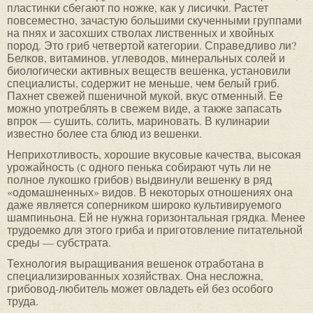
пластинки сбегают по ножке, как у лисички. Растет
повсеместно, зачастую большими скученными группами
на пнях и засохших стволах лиственных и хвойных
пород. Это гриб четвертой категории. Справедливо ли?
Белков, витаминов, углеводов, минеральных солей и
биологически активных веществ вешенка, установили
специалисты, содержит не меньше, чем белый гриб.
Пахнет свежей пшеничной мукой, вкус отменный. Ее
можно употреблять в свежем виде, а также запасать
впрок — сушить, солить, мариновать. В кулинарии
известно более ста блюд из вешенки.
Неприхотливость, хорошие вкусовые качества, высокая
урожайность (с одного пенька собирают чуть ли не
полное лукошко грибов) выдвинули вешенку в ряд
«одомашненных» видов. В некоторых отношениях она
даже является соперником широко культивируемого
шампиньона. Ей не нужна горизонтальная грядка. Менее
трудоемко для этого гриба и приготовление питательной
среды — субстрата.
Технология выращивания вешенок отработана в
специализированных хозяйствах. Она несложна,
грибовод-любитель может овладеть ей без особого
труда.