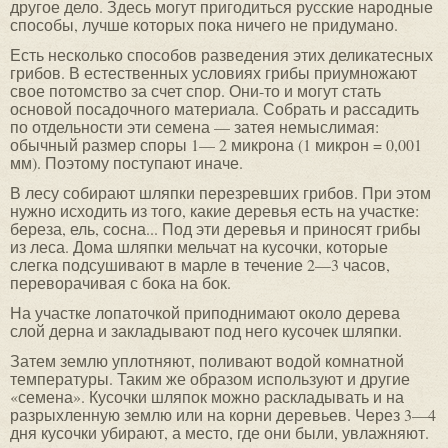
другое дело. Здесь могут пригодиться русские народные
способы, лучше которых пока ничего не придумано.
Есть несколько способов разведения этих деликатесных
грибов. В естественных условиях грибы приумножают
свое потомство за счет спор. Они-то и могут стать
основой посадочного материала. Собрать и рассадить
по отдельности эти семена — затея немыслимая:
обычный размер споры 1— 2 микрона (1 микрон = 0,001
мм). Поэтому поступают иначе.
В лесу собирают шляпки перезревших грибов. При этом
нужно исходить из того, какие деревья есть на участке:
береза, ель, сосна... Под эти деревья и приносят грибы
из леса. Дома шляпки мельчат на кусочки, которые
слегка подсушивают в марле в течение 2—3 часов,
переворачивая с бока на бок.
На участке лопаточкой приподнимают около дерева
слой дерна и закладывают под него кусочек шляпки.
Затем землю уплотняют, поливают водой комнатной
температуры. Таким же образом используют и другие
«семена». Кусочки шляпок можно раскладывать и на
разрыхленную землю или на корни деревьев. Через 3—4
дня кусочки убирают, а место, где они были, увлажняют.