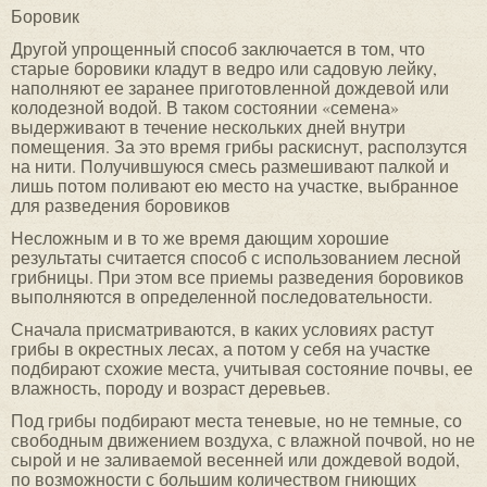
Боровик
Другой упрощенный способ заключается в том, что
старые боровики кладут в ведро или садовую лейку,
наполняют ее заранее приготовленной дождевой или
колодезной водой. В таком состоянии «семена»
выдерживают в течение нескольких дней внутри
помещения. За это время грибы раскиснут, расползутся
на нити. Получившуюся смесь размешивают палкой и
лишь потом поливают ею место на участке, выбранное
для разведения боровиков
Несложным и в то же время дающим хорошие
результаты считается способ с использованием лесной
грибницы. При этом все приемы разведения боровиков
выполняются в определенной последовательности.
Сначала присматриваются, в каких условиях растут
грибы в окрестных лесах, а потом у себя на участке
подбирают схожие места, учитывая состояние почвы, ее
влажность, породу и возраст деревьев.
Под грибы подбирают места теневые, но не темные, со
свободным движением воздуха, с влажной почвой, но не
сырой и не заливаемой весенней или дождевой водой,
по возможности с большим количеством гниющих