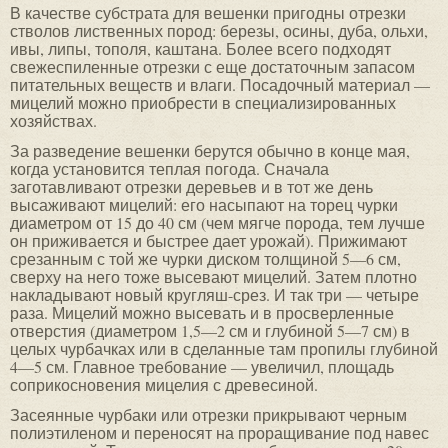
В качестве субстрата для вешенки пригодны отрезки
стволов лиственных пород: березы, осины, дуба, ольхи,
ивы, липы, тополя, каштана. Более всего подходят
свежеспиленные отрезки с еще достаточным запасом
питательных веществ и влаги. Посадочный материал —
мицелий можно приобрести в специализированных
хозяйствах.
За разведение вешенки берутся обычно в конце мая,
когда установится теплая погода. Сначала
заготавливают отрезки деревьев и в тот же день
высаживают мицелий: его насыпают на торец чурки
диаметром от 15 до 40 см (чем мягче порода, тем лучше
он приживается и быстрее дает урожай). Прижимают
срезанным с той же чурки диском толщиной 5—6 см,
сверху на него тоже высевают мицелий. Затем плотно
накладывают новый кругляш-срез. И так три — четыре
раза. Мицелий можно высевать и в просверленные
отверстия (диаметром 1,5—2 см и глубиной 5—7 см) в
целых чурбачках или в сделанные там пропилы глубиной
4—5 см. Главное требование — увеличил, площадь
соприкосновения мицелия с древесиной.
Засеянные чурбаки или отрезки прикрывают черным
полиэтиленом и переносят на проращивание под навес