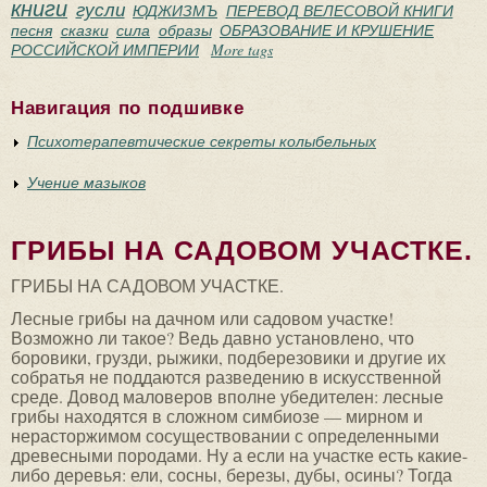
книги
гусли
ЮДЖИЗМЪ
ПЕРЕВОД ВЕЛЕСОВОЙ КНИГИ
песня
сказки
сила
образы
ОБРАЗОВАНИЕ И КРУШЕНИЕ
РОССИЙСКОЙ ИМПЕРИИ
More tags
Навигация по подшивке
Психотерапевтические секреты колыбельных
Учение мазыков
ГРИБЫ НА САДОВОМ УЧАСТКЕ.
ГРИБЫ НА САДОВОМ УЧАСТКЕ.
Лесные грибы на дачном или садовом участке!
Возможно ли такое? Ведь давно установлено, что
боровики, грузди, рыжики, подберезовики и другие их
собратья не поддаются разведению в искусственной
среде. Довод маловеров вполне убедителен: лесные
грибы находятся в сложном симбиозе — мирном и
нерасторжимом сосуществовании с определенными
древесными породами. Ну а если на участке есть какие-
либо деревья: ели, сосны, березы, дубы, осины? Тогда