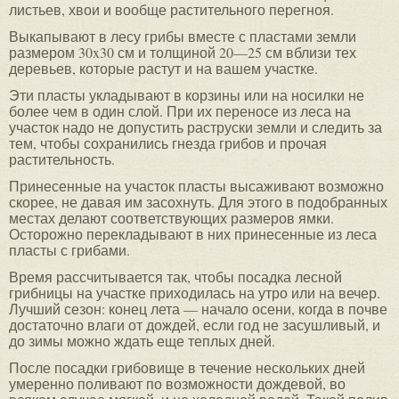
листьев, хвои и вообще растительного перегноя.
Выкапывают в лесу грибы вместе с пластами земли
размером 30x30 см и толщиной 20—25 см вблизи тех
деревьев, которые растут и на вашем участке.
Эти пласты укладывают в корзины или на носилки не
более чем в один слой. При их переносе из леса на
участок надо не допустить раструски земли и следить за
тем, чтобы сохранились гнезда грибов и прочая
растительность.
Принесенные на участок пласты высаживают возможно
скорее, не давая им засохнуть. Для этого в подобранных
местах делают соответствующих размеров ямки.
Осторожно перекладывают в них принесенные из леса
пласты с грибами.
Время рассчитывается так, чтобы посадка лесной
грибницы на участке приходилась на утро или на вечер.
Лучший сезон: конец лета — начало осени, когда в почве
достаточно влаги от дождей, если год не засушливый, и
до зимы можно ждать еще теплых дней.
После посадки грибовище в течение нескольких дней
умеренно поливают по возможности дождевой, во