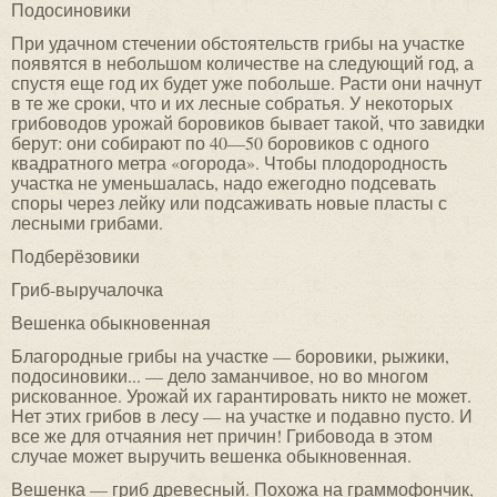
Подосиновики
При удачном стечении обстоятельств грибы на участке
появятся в небольшом количестве на следующий год, а
спустя еще год их будет уже побольше. Расти они начнут
в те же сроки, что и их лесные собратья. У некоторых
грибоводов урожай боровиков бывает такой, что завидки
берут: они собирают по 40—50 боровиков с одного
квадратного метра «огорода». Чтобы плодородность
участка не уменьшалась, надо ежегодно подсевать
споры через лейку или подсаживать новые пласты с
лесными грибами.
Подберёзовики
Гриб-выручалочка
Вешенка обыкновенная
Благородные грибы на участке — боровики, рыжики,
подосиновики... — дело заманчивое, но во многом
рискованное. Урожай их гарантировать никто не может.
Нет этих грибов в лесу — на участке и подавно пусто. И
все же для отчаяния нет причин! Грибовода в этом
случае может выручить вешенка обыкновенная.
Вешенка — гриб древесный. Похожа на граммофончик,