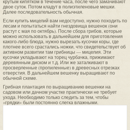
крутым кипятком в течение часа, после чего замачивают
двое суток. Потом кладут в полиэтиленовые мешки.
Далее последовательность обычная.
Если купить мицелий вам недоступно, нужно походить по
лесам и попытаться найти гнездовища вешенок (они
растут с мая по октябрь). После сбора грибов, которые
можно использовать в дальнейшем для приготовления
какого-либо блюда, нужно вырезать кусочки коры, где
плотнее всего срастались ножки, что свидетельствует об
активном развитии там грибницы — мицелия. Эти
кусочки укладывают на торец чурбачка, прижимают
деревянным диском и т.д. Или же заталкивают в
просверленные (пропиленные) в древесных отрезках
отверстия. В дальнейшем вешенку выращивают по
обычной схеме.
Грибная плантация по выращиванию вешенки на
садовом или дачном участке практически не требует
ухода. Необходимо только следить за тем, чтобы
«грядки» были постоянно слегка влажными.