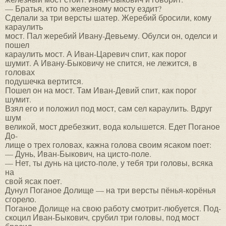
— Братья, кто по железному мосту ездит?
Сделали за три версты шатер. Жеребий бросили, кому
караулить
мост. Пал жеребий Ивану-Девьему. Обулси он, оделси и
пошел
караулить мост. А Иван-Царевич спит, как порог
шумит. А Ивану-Быковичу не спится, не лежится, в
головах
подушечка вертится.
Пошел он на мост. Там Иван-Девий спит, как порог
шумит.
Взял его и положил под мост, сам сел караулить. Вдруг
шум
великой, мост дребезжит, вода колышется. Едет Поганое
До-
лище о трех головах, кажна голова своим ясаком поет:
— Дунь, Иван-Быкович, на цисто-поле.
— Нет, ты дунь на цисто-поле, у тебя три головы, всяка
на
свой ясак поет.
Дунул Поганое Долище — на три версты пёнья-корёнья
сгорело.
Поганое Долище на свою работу смотрит-любуется. Под-
скоцил Иван-Быкович, срубил три головы, под мост