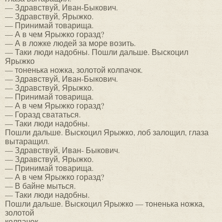
— Здравствуй, Иван-Быкович.
— Здравствуй, Ярыжко.
— Принимай товарища.
— А в чем Ярыжко горазд?
— А в ложке людей за море возить.
— Таки люди надобны. Пошли дальше. Выскоцил
Ярыжко
— тоненька ножка, золотой колпачок.
— Здравствуй, Иван-Быкович.
— Здравствуй, Ярыжко.
— Принимай товарища.
— А в чем Ярыжко горазд?
— Горазд свататься.
— Таки люди надобны.
Пошли дальше. Выскоцил Ярыжко, лоб залощил, глаза
вытаращил.
— Здравствуй, Иван- Быкович.
— Здравствуй, Ярыжко.
— Принимай товарища.
— А в чем Ярыжко горазд?
— В байне мыться.
— Таки люди надобны.
Пошли дальше. Выскоцил Ярыжко — тоненька ножка,
золотой
колпачок.