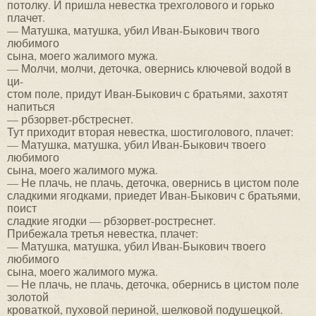
потолку. И пришла невестка трехголового и горько
плачет.
— Матушка, матушка, убил Иван-Быкович твого
любимого
сына, моего жалимого мужа.
— Молчи, молчи, деточка, овернись ключевой водой в
ци-
стом поле, придут Иван-Быкович с братьями, захотят
напиться
— рбзорвет-рбстреснет.
Тут приходит вторая невестка, шостиголового, плачет:
— Матушка, матушка, убил Иван-Быкович твоего
любимого
сына, моего жалимого мужа.
— Не плачь, не плачь, деточка, овернись в цистом поле
сладкими ягодками, приедет Иван-Быкович с братьями,
поист
сладкие ягодки — рбзорвет-ростреснет.
Прибежала третья невестка, плачет:
— Матушка, матушка, убил Иван-Быкович твоего
любимого
сына, моего жалимого мужа.
— Не плачь, не плачь, деточка, обернись в цистом поле
золотой
кроваткой, пуховой периной, шелковой подушецкой.