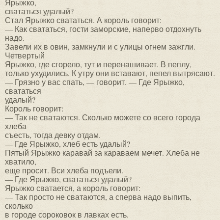
Ярыжко,
свататься удалый?
Стал Ярыжко свататься. А король говорит:
— Как свататься, гости заморские, наперво отдохнуть
надо.
Завели их в овин, замкнули и с улицы огнем зажгли.
Четвертый
Ярыжко, где сгорело, тут и перенашивает. В пеплу,
только ухудились. К утру они вставают, пепел вытрясают.
— Грязно у вас спать, — говорит. — Где Ярыжко,
свататься
удалый?
Король говорит:
— Так не сватаются. Сколько можете со всего города
хлеба
съесть, тогда девку отдам.
— Где Ярыжко, хлеб есть удалый?
Пятый Ярыжко каравай за караваем мечет. Хлеба не
хватило,
еще просит. Вси хлеба подъели.
— Где Ярыжко, свататься удалый?
Ярыжко сватается, а король говорит:
— Так просто не сватаются, а сперва надо выпить,
сколько
в городе сороковок в лавках есть.