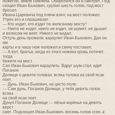
пожегло, земля сомлела. Оборотился он и смотрит. Под-
скоцил Иван-Быкович, срубил шесть голов, под мост
бросил.
Ивана-Царевича под плечи взял, на мост положил.
Утрех его и спрашивает.
— Кто ходит, кто ездит по железному мосту?
— Никто не ходит, никто не ездит, не шумит, не дышит
и волосом не веет. Никого не видал.
Оттуль день прожили, караулит Иван-Быкович. Дал он
им
карты и в чашу нож положил и свечу поставил.
— А вот, братья, когда из этого ножика кровь потечет,
тогда
бежите на мост.
Сел Иван-Быкович караулить. Вдруг шум стал, идет
Поганое
Долище о девяти головах, всяка голова на свой ясак
поет.
— Дунь, Иван-Быкович, на цисто-поле.
— Сам дунь, Поганое Долище, у тебя девять голов,
всяка
на свой ясак поет.
Дунул Поганое Долище — пёнья-корёнья на девять
верст
сжег. Подскоцил Иван-Быкович, восемь голов ссек, а