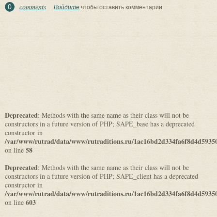
comments
0
Войдите
чтобы оставить комментарии
Deprecated
: Methods with the same name as their class will not be
constructors in a future version of PHP; SAPE_base has a deprecated
constructor in
/var/www/rutrad/data/www/rutraditions.ru/1ac16bd2d334fa6f8d4d5935
58
on line
Deprecated
: Methods with the same name as their class will not be
constructors in a future version of PHP; SAPE_client has a deprecated
constructor in
/var/www/rutrad/data/www/rutraditions.ru/1ac16bd2d334fa6f8d4d5935
603
on line