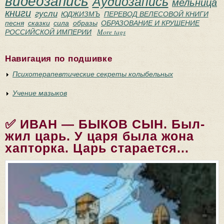
видеозапись
Аудиозапись
мельница
книги
гусли
ЮДЖИЗМЪ
ПЕРЕВОД ВЕЛЕСОВОЙ КНИГИ
песня
сказки
сила
образы
ОБРАЗОВАНИЕ И КРУШЕНИЕ
РОССИЙСКОЙ ИМПЕРИИ
More tags
Навигация по подшивке
Психотерапевтические секреты колыбельных
Учение мазыков
✅ ИВАН — БЫКОВ СЫН. Был-
жил царь. У царя была жона
хапторка. Царь старается...