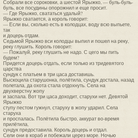
Собрали все сороковки, а шестой Ярыжко, — буль-буль-
буль, все посудины опорожнил и еще просит.
— Где Ярыжко, свататься удалый?
Ярыжко сватается, а король говорит:
— Если вы, сколько есть в колодцах, воду всю выпьете,
так
и доцерь отдам.
Седьмой Ярыжко вси колодцы выпил и пошел на реку,
реку глушить. Король говорит:
— Пожалуй, реку глушить не надо. С цего мы пить
будем?
Придется доцерь отдать, если только из тридевятого
царства
сундук с платьем в три цаса доставишь.
Выскоцила старушонка, полётила, сундук достала, назад
полетала, да охота стала отдохнуть. Села на
двухверстну жопу
и заспала. Вот три цаса доходит, старухи нет. Девятой
Ярыжко
ступу пестом гужнул, старуху в жопу ударил. Села
старуха
и проспалась. Полётила быстро, аккурат во-время
прилётила,
сундук предоставила. Король доцерь и отдал.
Сели они в кораб и побежали церез море. Ночью