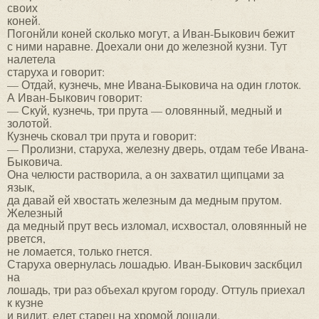
своих
коней.
Погонйли коней сколько могут, а Иван-Быкович бежит
с ними наравне. Доехали они до железной кузни. Тут
налетела
старуха и говорит:
— Отдай, кузнечь, мне Ивана-Быковича на один глоток.
А Иван-Быкович говорит:
— Скуй, кузнечь, три прута — оловянный, медный и
золотой.
Кузнечь сковал три прута и говорит:
— Пролизни, старуха, железну дверь, отдам тебе Ивана-
Быковича.
Она челюсти растворила, а он захватил щипцами за
язык,
да давай ей хвостать железным да медным прутом.
Железный
да медный прут весь изломал, исхвостал, оловянный не
рвется,
не ломается, только гнется.
Старуха овернулась лошадью. Иван-Быкович заскбцил
на
лошадь, три раз объехал кругом городу. Оттуль приехал
к кузне
и видит, едет старец на хромой лошади.