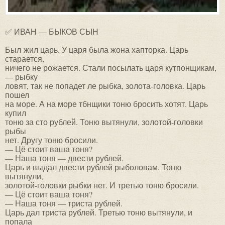
✅ ИВАН — БЫКОВ СЫН
Был-жил царь. У царя была жона хапторка. Царь
старается,
ничего не рожается. Стали посылать царя кутпонщикам,
— рыбку
ловят, так не попадет ле рыбка, золота-головка. Царь
пошел
на море. А на море тбнщики тоню бросить хотят. Царь
купил
тоню за сто рублей. Тоню вытянули, золотой-головки
рыбы
нет. Другу тоню бросили.
— Цё стоит ваша тоня?
— Наша тоня — двести рублей.
Царь и выдал двести рублей рыболовам. Тоню
вытянули,
золотой-головки рыбки нет. И третью тоню бросили.
— Цё стоит ваша тоня?
— Наша тоня — триста рублей.
Царь дал триста рублей. Третью тоню вытянули, и
попала