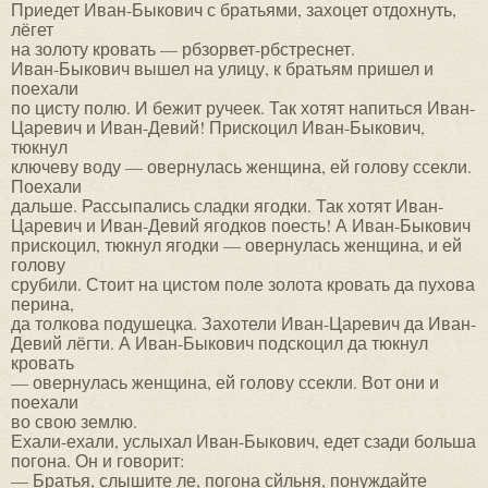
Приедет Иван-Быкович с братьями, захоцет отдохнуть,
лёгет
на золоту кровать — рбзорвет-рбстреснет.
Иван-Быкович вышел на улицу, к братьям пришел и
поехали
по цисту полю. И бежит ручеек. Так хотят напиться Иван-
Царевич и Иван-Девий! Прискоцил Иван-Быкович,
тюкнул
ключеву воду — овернулась женщина, ей голову ссекли.
Поехали
дальше. Рассыпались сладки ягодки. Так хотят Иван-
Царевич и Иван-Девий ягодков поесть! А Иван-Быкович
прискоцил, тюкнул ягодки — овернулась женщина, и ей
голову
срубили. Стоит на цистом поле золота кровать да пухова
перина,
да толкова подушецка. Захотели Иван-Царевич да Иван-
Девий лёгти. А Иван-Быкович подскоцил да тюкнул
кровать
— овернулась женщина, ей голову ссекли. Вот они и
поехали
во свою землю.
Ехали-ехали, услыхал Иван-Быкович, едет сзади больша
погона. Он и говорит:
— Братья, слышите ле, погона сйльня, понуждайте