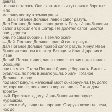
девята
голова осталась. Они схватились и тут начали бороться
и по
масляну костку в землю ушли.
— Дай, Поганое Долище, левой сапог разуть.
Дал Поганое Долище сапог разуть. Разул Иван-Быкович
сапог и бросил его в шатер. Не долетел сапог. Бьются
они, дерутся
они, по сами оборины в землю осели.
— Дай. Поганое Долище, правой сапог разуть.
Дал Поганое Долище правой сапог разуть. Кинул Иван-
Быкович сапогом в шатер. Вскоцили Иван-Царевич и
Иван-
Девий. Полна, видят, чаша крови с острия ножа капает.
Вскоцили
они на мост. Стали Поганое Долище боровать. Бились-
рубились, по пояс в землю ушли. Убили Поганое
Долище, голову
под мост кинули, железный мост обкараулили. Ну, долго
ле, коротко ле, поехали по дороге вдоль. Стоит дом
троетаж-
ный. Приехали к дому, Иван-Быкович овернулся
мурашком,
зашел в избу, сидит на порожке. Старуха лежит на печи,
нос до