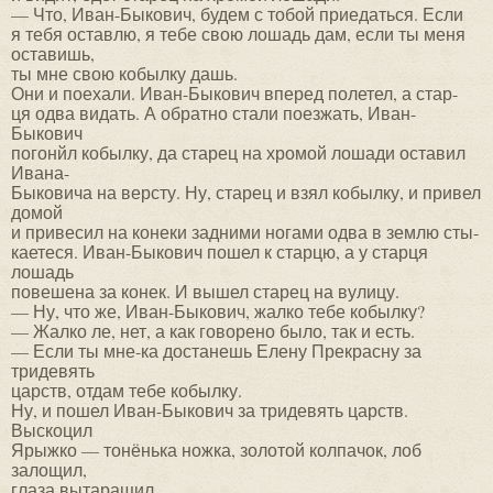
— Что, Иван-Быкович, будем с тобой приедаться. Если
я тебя оставлю, я тебе свою лошадь дам, если ты меня
оставишь,
ты мне свою кобылку дашь.
Они и поехали. Иван-Быкович вперед полетел, а стар-
ця одва видать. А обратно стали поезжать, Иван-
Быкович
погонйл кобылку, да старец на хромой лошади оставил
Ивана-
Быковича на версту. Ну, старец и взял кобылку, и привел
домой
и привесил на конеки задними ногами одва в землю сты-
каетеся. Иван-Быкович пошел к старцю, а у старця
лошадь
повешена за конек. И вышел старец на вулицу.
— Ну, что же, Иван-Быкович, жалко тебе кобылку?
— Жалко ле, нет, а как говорено было, так и есть.
— Если ты мне-ка достанешь Елену Прекрасну за
тридевять
царств, отдам тебе кобылку.
Ну, и пошел Иван-Быкович за тридевять царств.
Выскоцил
Ярыжко — тонёнька ножка, золотой колпачок, лоб
залощил,
глаза вытаращил.