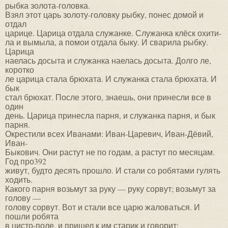
рыбка золота-головка.
Взял этот царь золоту-головку рыбку, понес домой и
отдал
царице. Царица отдала служанке. Служанка клёск охити-
ла и вымыла, а помои отдала быку. И сварила рыбку.
Царица
наелась досыта и служанка наелась досыта. Долго ле,
коротко
ле царица стала брюхата. И служанка стала брюхата. И
бык
стал брюхат. После этого, знаешь, они принесли все в
один
день. Царица принесла парня, и служанка парня, и бык
парня.
Окрестили всех Иванами: Иван-Царевич, Иван-Дёвий,
Иван-
Быкович. Они растут не по годам, а растут по месяцам.
Год про392
живут, будто десять прошло. И стали со робятами гулять
ходить.
Какого парня возьмут за руку — руку сорвут; возьмут за
голову —
голову сорвут. Вот и стали все царю жаловаться. И
пошли робята
в цисто-поле, и пришел к им старик и говорит: