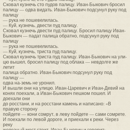
Сковал кузнечь сто пудов палицу. Иван-Быкович бросил
палицу — одва видать. Иван-Быкович подсунул руку под
палицу
— рука не пошевелилась.
— Куй, кузнечь, двести пуд палицу.
Сковал кузнечь двести пуд палицу. Бросил палицу Иван-
Быкович — падат палица обратно, подсунул руку под
палицу
— рука не пошевелилась.
— Куй, кузнечь, триста пуд палицу.
Сковал кузнечь триста пуд палицу. Иван-Быкович на ули-
цю вышел, бросил палицу под облака — невдолге же
летит
палица обратно. Иван-Быкович подсунул руку под
палицу —
одва на-земь не уронил.
И вышли они на улицю. Иван-Царевич и Иван-Девий на
конях поехали, а Иван-Быкович пешком пошел. И
доехали они
до росстани, и на росстани камень и написано: «В
правую сторону
пойдете — кони сомрут, в леву пойдете — сами сомрете.
И поехали по левой дороге, и приехали к реки. Через
реку
железный мост стоит. Иван-Быкович и говорит: