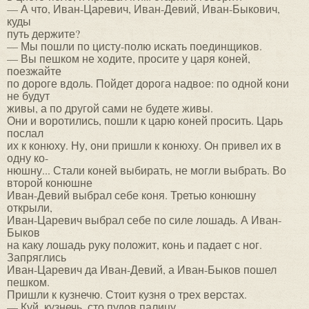
— А что, Иван-Царевич, Иван-Девий, Иван-Быкович,
куды
путь держите?
— Мы пошли по цисту-полю искать поединщиков.
— Вы пешком не ходите, просите у царя коней,
поезжайте
по дороге вдоль. Пойдет дорога надвое: по одной кони
не будут
живы, а по другой сами не будете живы.
Они и воротились, пошли к царю коней просить. Царь
послал
их к конюху. Ну, они пришли к конюху. Он привел их в
одну ко-
нюшну... Стали коней выбирать, не могли выбрать. Во
второй конюшне
Иван-Девий выбрал себе коня. Третью конюшну
открыли,
Иван-Царевич выбрал себе по силе лошадь. А Иван-
Быков
на каку лошадь руку положит, конь и падает с ног.
Запряглись
Иван-Царевич да Иван-Девий, а Иван-Быков пошел
пешком.
Пришли к кузнечю. Стоит кузня о трех верстах.
— Куй, кузнечь, сто пудов палицу.