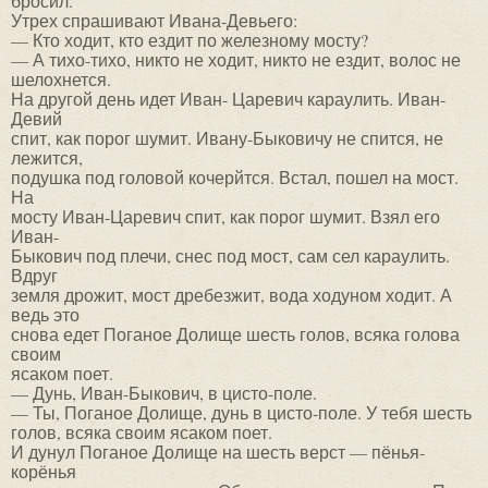
бросил.
Утрех спрашивают Ивана-Девьего:
— Кто ходит, кто ездит по железному мосту?
— А тихо-тихо, никто не ходит, никто не ездит, волос не
шелохнется.
На другой день идет Иван- Царевич караулить. Иван-
Девий
спит, как порог шумит. Ивану-Быковичу не спится, не
лежится,
подушка под головой кочерйтся. Встал, пошел на мост.
На
мосту Иван-Царевич спит, как порог шумит. Взял его
Иван-
Быкович под плечи, снес под мост, сам сел караулить.
Вдруг
земля дрожит, мост дребезжит, вода ходуном ходит. А
ведь это
снова едет Поганое Долище шесть голов, всяка голова
своим
ясаком поет.
— Дунь, Иван-Быкович, в цисто-поле.
— Ты, Поганое Долище, дунь в цисто-поле. У тебя шесть
голов, всяка своим ясаком поет.
И дунул Поганое Долище на шесть верст — пёнья-
корёнья