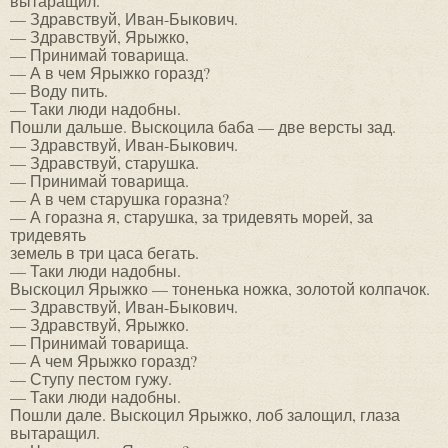
вытаращил.
— Здравствуй, Иван-Быкович.
— Здравствуй, Ярыжко,
— Принимай товарища.
— А в чем Ярыжко горазд?
— Воду пить.
— Таки люди надобны.
Пошли дальше. Выскоцила баба — две версты зад.
— Здравствуй, Иван-Быкович.
— Здравствуй, старушка.
— Принимай товарища.
— А в чем старушка горазна?
— А горазна я, старушка, за тридевять морей, за
тридевять
земель в три цаса бегать.
— Таки люди надобны.
Выскоцил Ярыжко — тоненька ножка, золотой колпачок.
— Здравствуй, Иван-Быкович.
— Здравствуй, Ярыжко.
— Принимай товарища.
— А чем Ярыжко горазд?
— Ступу пестом гужу.
— Таки люди надобны.
Пошли дале. Выскоцил Ярыжко, лоб залощил, глаза
вытаращил.