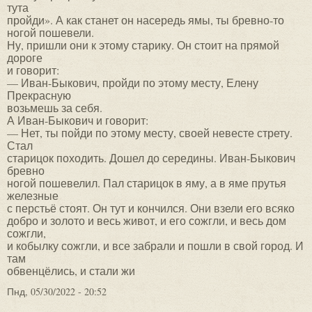
тута
пройди». А как станет он насередь ямы, ты бревно-то
ногой пошевели.
Ну, пришли они к этому старику. Он стоит на прямой
дороге
и говорит:
— Иван-Быкович, пройди по этому месту, Елену
Прекрасную
возьмешь за себя.
А Иван-Быкович и говорит:
— Нет, ты пойди по этому месту, своей невесте стрету.
Стал
старицок походить. Дошел до середины. Иван-Быкович
бревно
ногой пошевелил. Пал старицок в яму, а в яме прутья
железные
с перстьё стоят. Он тут и кончился. Они взели его всяко
добро и золото и весь живот, и его сожгли, и весь дом
сожгли,
и кобылку сожгли, и все забрали и пошли в свой город. И
там
обвенцёлись, и стали жи
Пнд, 05/30/2022 - 20:52