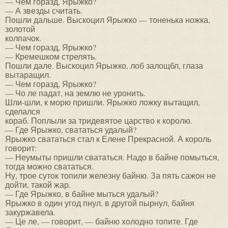
— Чем горазд, Ярыжко?
— А звезды считать.
Пошли дальше. Выскоцил Ярыжко — тоненька ножка,
золотой
колпачок.
— Чем горазд, Ярыжко?
— Кремешком стрелять.
Пошли дале. Выскоцил Ярыжко, лоб залощбл, глаза
вытаращил.
— Чем горазд, Ярыжко?
— Чо ле падат, на землю не уронить.
Шли-шли, к морю пришли. Ярыжко ложку вытащил,
сделался
кораб. Поплыли за тридевятое царство к королю.
— Где Ярыжко, свататься удалый?
Ярыжко свататься стал к Елене Прекрасной. А король
говорит:
— Неумыты пришли свататься. Надо в байне помыться,
тогда можно свататься.
Ну, трое суток топили железну байню. За пять сажон не
дойти, такой жар.
— Где Ярыжко, в байне мыться удалый?
Ярыжко в один угод пнул, в другой пырнул, байня
закуржавела.
— Це ле, — говорит, — байню холодно топите. Где