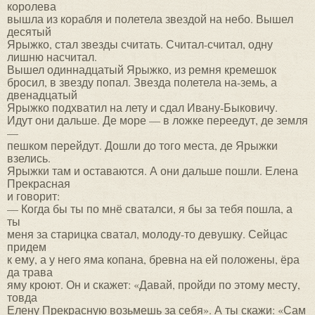
королева
вышла из корабля и полетела звездой на небо. Вышел
десятый
Ярыжко, стал звезды считать. Считал-считал, одну
лишню насчитал.
Вышел одиннадцатый Ярыжко, из ремня кремешок
бросил, в звезду попал. Звезда полетела на-земь, а
двенадцатый
Ярыжко подхватил на лету и сдал Ивану-Быковичу.
Идут они дальше. Де море — в ложке переедут, де земля
—
пешком перейдут. Дошли до того места, де Ярыжки
взелись.
Ярыжки там и оставаются. А они дальше пошли. Елена
Прекрасная
и говорит:
— Когда бы ты по мнё сваталси, я бы за тебя пошла, а
ты
меня за старицка сватал, молоду-то девушку. Сейцас
придем
к ему, а у него яма копана, бревна на ей положены, ёра
да трава
яму кроют. Он и скажет: «Давай, пройди по этому месту,
товда
Елену Прекрасную возьмешь за себя». А ты скажи: «Сам