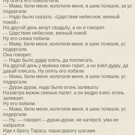
Ну опять его поколотили.
— Мама, били меня, колотили меня, в шею толкали, за ус
подергали.
— Надо было сказать: «Царствие небесное, вечный
покой».
На другой день везут свадьбу, а он и говорит:
— Царствие небесное, вечный покой.
Ну его снова побили.
— Маму, били меня, колотили меня, в шею толкали, ус
подергали.
Она говорит:
— Надо было дудку взять, да поплесать.
На другой день у мужика овин горит, а он взял дудку, да
давай плясать. Ну опять его побили.
— Мама, били меня, колотили меня, в шею толкали, ус
подергали.
— Дурак-дурак, надо было огонь заливать!
Назавтра мужик свинью палит, а он ведро взял, огонь
заливает.
Ну его побили.
— Мама, били меня, колотили меня, в шею толкали, ус
подергали.
— Ну, — говорит,—дурак-дурак, не натерся, ума не
набрался.
Иди к брату Тарасу, паши дорогу шагами.