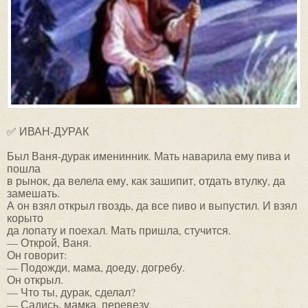
✅ ИВАН-ДУРАК
Был Ваня-дурак именинник. Мать наварила ему пива и
пошла
в рынок, да велела ему, как зашипит, отдать втулку, да
замешать.
А он взял открыл гвоздь, да все пиво и выпустил. И взял
корыто
да лопату и поехал. Мать пришла, стучится.
— Открой, Ваня.
Он говорит:
— Подожди, мама, доеду, догребу.
Он открыл.
— Что ты, дурак, сделал?
— Садись, мамка, перевезу.