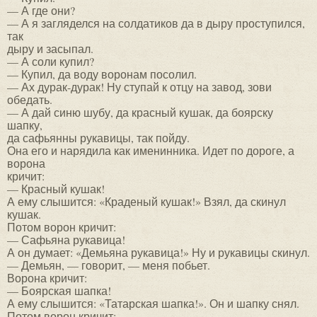
— А где они?
— А я загляделся на солдатиков да в дыру проступился,
так
дыру и засыпал.
— А соли купил?
— Купил, да воду воронам посолил.
— Ах дурак-дурак! Ну ступай к отцу на завод, зови
обедать.
— А дай синю шубу, да красный кушак, да боярску
шапку,
да сафьянны рукавицы, так пойду.
Она его и нарядила как именинника. Идет по дороге, а
ворона
кричит:
— Красный кушак!
А ему слышится: «Краденый кушак!» Взял, да скинул
кушак.
Потом ворон кричит:
— Сафьяна рукавица!
А он думает: «Демьяна рукавица!» Ну и рукавицы скинул.
— Демьян, — говорит, — меня побьет.
Ворона кричит:
— Боярская шапка!
А ему слышится: «Татарская шапка!». Он и шапку снял.
Потом ворон кричит: