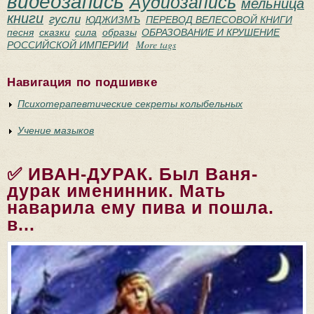
видеозапись
Аудиозапись
мельница
книги
гусли
ЮДЖИЗМЪ
ПЕРЕВОД ВЕЛЕСОВОЙ КНИГИ
песня
сказки
сила
образы
ОБРАЗОВАНИЕ И КРУШЕНИЕ
РОССИЙСКОЙ ИМПЕРИИ
More tags
Навигация по подшивке
Психотерапевтические секреты колыбельных
Учение мазыков
✅ ИВАН-ДУРАК. Был Ваня-
дурак именинник. Мать
наварила ему пива и пошла.
в...