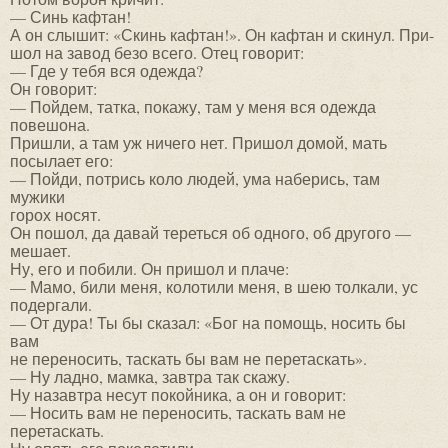
— Синь кафтан!
А он слышит: «Скинь кафтан!». Он кафтан и скинул. При-
шол на завод безо всего. Отец говорит:
— Где у тебя вся одежда?
Он говорит:
— Пойдем, татка, покажу, там у меня вся одежда
повешона.
Пришли, а там уж ничего нет. Пришол домой, мать
посылает его:
— Пойди, потрись коло людей, ума наберись, там
мужики
горох носят.
Он пошол, да давай тереться об одного, об другого —
мешает.
Ну, его и побили. Он пришол и плаче:
— Мамо, били меня, колотили меня, в шею толкали, ус
подергали.
— От дура! Ты бы сказал: «Бог на помощь, носить бы
вам
не переносить, таскать бы вам не перетаскать».
— Ну ладно, мамка, завтра так скажу.
Ну назавтра несут покойника, а он и говорит:
— Носить вам не переносить, таскать вам не
перетаскать.