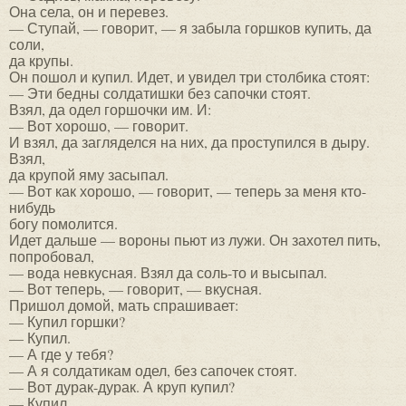
Она села, он и перевез.
— Ступай, — говорит, — я забыла горшков купить, да
соли,
да крупы.
Он пошол и купил. Идет, и увидел три столбика стоят:
— Эти бедны солдатишки без сапочки стоят.
Взял, да одел горшочки им. И:
— Вот хорошо, — говорит.
И взял, да загляделся на них, да проступился в дыру.
Взял,
да крупой яму засыпал.
— Вот как хорошо, — говорит, — теперь за меня кто-
нибудь
богу помолится.
Идет дальше — вороны пьют из лужи. Он захотел пить,
попробовал,
— вода невкусная. Взял да соль-то и высыпал.
— Вот теперь, — говорит, — вкусная.
Пришол домой, мать спрашивает:
— Купил горшки?
— Купил.
— А где у тебя?
— А я солдатикам одел, без сапочек стоят.
— Вот дурак-дурак. А круп купил?
— Купил.