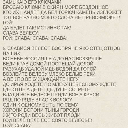
ЗАМЫКАЮ ЕГО КЛЮЧАМИ
БРОСАЮ КЛЮЧИ В ОКИЯН-МОРЕ БЕЗДОННОЕ
КТО ИХ НАЙДЕТ ДА БЕЛ-ГОРЮЧ КАМЕНЬ ИЗГЛОЖЕТ
ТОТ ВСЕ РАВНО МОЕГО СЛОВА НЕ ПРЕВОЗМОЖЕТ!
ГОЙ!
ДА БУДЕТ ТАК! ИСТИННО ТАК!
СЛАВА ВЕЛЕСУ!
ГОЙ! СЛАВА! СЛАВА! СЛАВА!
6. СЛАВИСЯ ВЕЛЕСЕ ВОСПРЯНЕ ЯКО ОТЕЦ ОТЦОВ
НАШИХ
ВО НЕБЕ ВОССИЯШЕ А ДО НАС ВОЗЗРЯШЕ
ВЕДИ КРАВ ДОМОЙ ПОСПЕШАЙ ДОЛОЙ
РАЗУХАБ УДАЛОЙ ИДЬ ВОДОЙ ДА ГОРОЙ
ВОЗЛЕЙТЕ ВЕЛЕСУ МЛЕКО БЕЛЫЕ РЕКИ
А ВЕК ПО ВЕКУ ЖАЖДАЙТЕ НЕГУ
ДО ИРЬЯ ХОДЕТЕ ПО МЛЕКУ НЕБЕСНОМУ ЖДЕТЕ
ГДЕ ОТЦЕ А ДЕТЕ ГДЕ ДУШЕ СОГРЕТЕ
ВЛАДИ ВСЕ ВЕЛЕСЕ ПРЯДИ ВСЕ А КРЕСИ
РЯД ПО РЯДУ ВЛАС К ВОЛОСУ
ОДИН К ОДНОМУ БЫТЬ ПО СЕМУ
ХОРОНИ БОРОНИ ТЫНЫ ГОРОДИ
ЖИТО РОДИ ВЕСЬ ЖИВОТ ПЛОДИ
ГОЙ ВЕЛЕ-ВЕЛЕ ЕСЕ СВЯТО ВЕЛЕСЬЕ!
ГОЙ! СЛАВА!