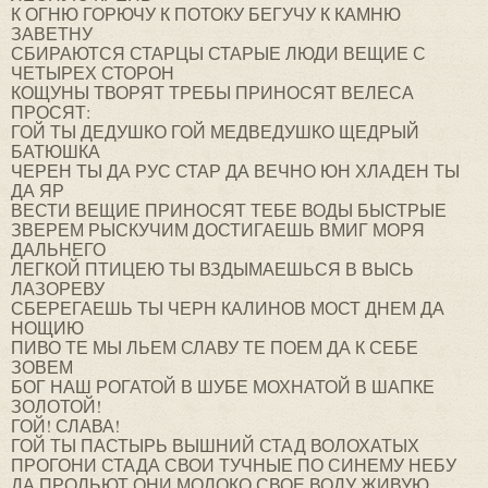
К ОГНЮ ГОРЮЧУ К ПОТОКУ БЕГУЧУ К КАМНЮ
ЗАВЕТНУ
СБИРАЮТСЯ СТАРЦЫ СТАРЫЕ ЛЮДИ ВЕЩИЕ С
ЧЕТЫРЕХ СТОРОН
КОЩУНЫ ТВОРЯТ ТРЕБЫ ПРИНОСЯТ ВЕЛЕСА
ПРОСЯТ:
ГОЙ ТЫ ДЕДУШКО ГОЙ МЕДВЕДУШКО ЩЕДРЫЙ
БАТЮШКА
ЧЕРЕН ТЫ ДА РУС СТАР ДА ВЕЧНО ЮН ХЛАДЕН ТЫ
ДА ЯР
ВЕСТИ ВЕЩИЕ ПРИНОСЯТ ТЕБЕ ВОДЫ БЫСТРЫЕ
ЗВЕРЕМ РЫСКУЧИМ ДОСТИГАЕШЬ ВМИГ МОРЯ
ДАЛЬНЕГО
ЛЕГКОЙ ПТИЦЕЮ ТЫ ВЗДЫМАЕШЬСЯ В ВЫСЬ
ЛАЗОРЕВУ
СБЕРЕГАЕШЬ ТЫ ЧЕРН КАЛИНОВ МОСТ ДНЕМ ДА
НОЩИЮ
ПИВО ТЕ МЫ ЛЬЕМ СЛАВУ ТЕ ПОЕМ ДА К СЕБЕ
ЗОВЕМ
БОГ НАШ РОГАТОЙ В ШУБЕ МОХНАТОЙ В ШАПКЕ
ЗОЛОТОЙ!
ГОЙ! СЛАВА!
ГОЙ ТЫ ПАСТЫРЬ ВЫШНИЙ СТАД ВОЛОХАТЫХ
ПРОГОНИ СТАДА СВОИ ТУЧНЫЕ ПО СИНЕМУ НЕБУ
ДА ПРОЛЬЮТ ОНИ МОЛОКО СВОЕ ВОДУ ЖИВУЮ