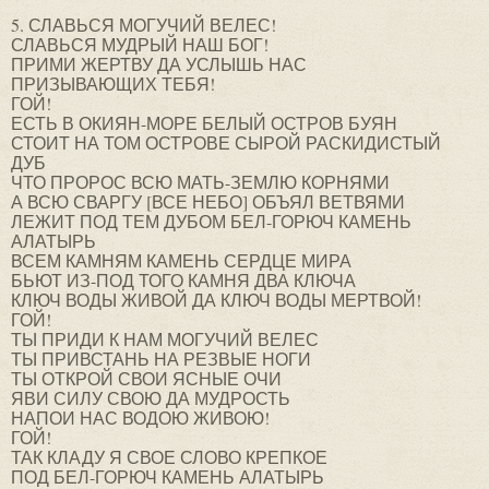
5. СЛАВЬСЯ МОГУЧИЙ ВЕЛЕС!
СЛАВЬСЯ МУДРЫЙ НАШ БОГ!
ПРИМИ ЖЕРТВУ ДА УСЛЫШЬ НАС
ПРИЗЫВАЮЩИХ ТЕБЯ!
ГОЙ!
ЕСТЬ В ОКИЯН-МОРЕ БЕЛЫЙ ОСТРОВ БУЯН
СТОИТ НА ТОМ ОСТРОВЕ СЫРОЙ РАСКИДИСТЫЙ
ДУБ
ЧТО ПРОРОС ВСЮ МАТЬ-ЗЕМЛЮ КОРНЯМИ
А ВСЮ СВАРГУ [ВСЕ НЕБО] ОБЪЯЛ ВЕТВЯМИ
ЛЕЖИТ ПОД ТЕМ ДУБОМ БЕЛ-ГОРЮЧ КАМЕНЬ
АЛАТЫРЬ
ВСЕМ КАМНЯМ КАМЕНЬ СЕРДЦЕ МИРА
БЬЮТ ИЗ-ПОД ТОГО КАМНЯ ДВА КЛЮЧА
КЛЮЧ ВОДЫ ЖИВОЙ ДА КЛЮЧ ВОДЫ МЕРТВОЙ!
ГОЙ!
ТЫ ПРИДИ К НАМ МОГУЧИЙ ВЕЛЕС
ТЫ ПРИВСТАНЬ НА РЕЗВЫЕ НОГИ
ТЫ ОТКРОЙ СВОИ ЯСНЫЕ ОЧИ
ЯВИ СИЛУ СВОЮ ДА МУДРОСТЬ
НАПОИ НАС ВОДОЮ ЖИВОЮ!
ГОЙ!
ТАК КЛАДУ Я СВОЕ СЛОВО КРЕПКОЕ
ПОД БЕЛ-ГОРЮЧ КАМЕНЬ АЛАТЫРЬ