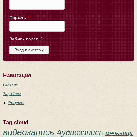
Пароль
*
Забыли пароль?
Навигация
Glossary
Tag Cloud
Форумы
Tag cloud
видеозапись
Аудиозапись
мельница