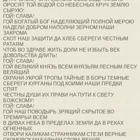
ОРОСЯТ ТОЙ ВОДОЙ СО НЕБЕСНЫХ КРУЧ ЗЕМЛЮ
СЫРУЮ!
ГОЙ! СЛАВА!
ГОЙ БОГАТЫЙ БОГ НАДЕЛЯЮЩИЙ ПОЛНОЙ МЕРОЮ
НАДЕЛИ ДОБРОМ НАПОЛНИ ЗЕРНОМ НАШИ
ЗАКРОМА
СКОТ НАШ ЗАЩИТИ ДА ХЛЕБ СБЕРЕГИ ЧЕСТНЫМ
РАТАЯМ
ЧТОБ ВО ЗДРАВЕ ЖИТЬ ДОЛИ НЕ ИЗБЫТЬ ВЕК
ДОВОЛЬСТВА ДЛИТЬ!
ГОЙ! СЛАВА!
ГОЙ ВЕЛИКИЙ КНЯЗЬ ВСЕМ КНЯЗЬЯМ ЛЕСНЫМ ЛЕСУ
ВЕЛЯЩИЙ
ОХРАНИ-УКРОЙ ТРОПЫ ТАЙНЫЕ В БОРЫ ТЕМНЫЕ
СБЕРЕГИ КУРГАНЫ ПОД КОИМИ НАШИ ПРЕДКИ
СПЯТ
ЧЕСТНЫ ДУШИ ИХ ПРАВИ НА ПУТИ К СВЕТУ
БОЖСКОМУ!
ГОЙ! СЛАВА!
ГОЙ НАШ ПОВОДЫРЬ ЗРЯЩИЙ СКРЫТОЕ ВО
ТРЕМИРЬИ ВСЕМ
В ДИВАХ НЕБА В ПРЕДЕЛАХ ЗЕМЛИ ДА В РЕКАХ
ОГНЕННЫХ
ОТВОРИ КАЛИКАМ-СТРАННИКАМ СТЕЗИ ВЕРНЫЕ
СКОМОРОХАМ БАЯНАМ СЛОВА ВЕЩИЕ