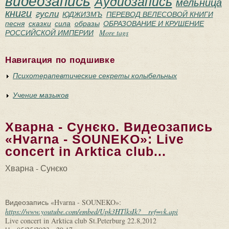
видеозапись
Аудиозапись
мельница
книги
гусли
ЮДЖИЗМЪ
ПЕРЕВОД ВЕЛЕСОВОЙ КНИГИ
песня
сказки
сила
образы
ОБРАЗОВАНИЕ И КРУШЕНИЕ
РОССИЙСКОЙ ИМПЕРИИ
More tags
Навигация по подшивке
Психотерапевтические секреты колыбельных
Учение мазыков
Хварна - Сунєко. Видеозапись
«Hvarna - SOUNEKO»: Live
concert in Arktica club...
Хварна - Сунєко
Видеозапись «Hvarna - SOUNEKO»:
https://www.youtube.com/embed/Upk3HTlksIk?__ref=vk.api
Live concert in Arktica club St.Peterburg 22.8,2012