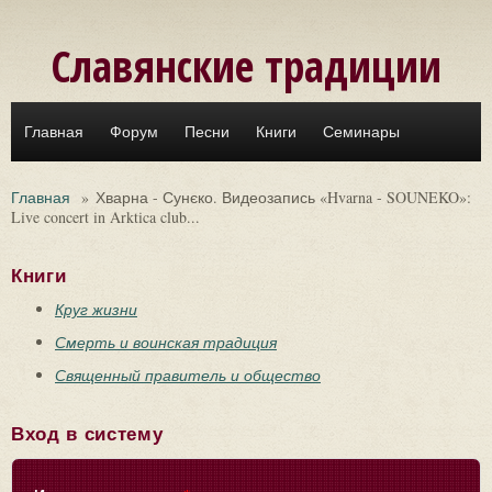
Перейти к основному содержанию
Славянские традиции
Главная
Форум
Песни
Книги
Семинары
Главная
»
Хварна - Сунєко. Видеозапись «Hvarna - SOUNEKO»:
Live concert in Arktica club...
Книги
Круг жизни
Смерть и воинская традиция
Священный правитель и общество
Вход в систему