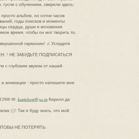
, гусли с обучением, свирели здесь:
е просто альбом, но сотни часов
ований, годы поисков и моменты
тицы сердца, души и мгновения
мое время, чтобы он мог творить то,
совершенной гармонии! ♫ Усладите
ЗЕН: ! НЕ ЗАБУДЬТЕ ПОДПИСАТЬСЯ
ли с глубоким звуком от нашей
о и анимации - просто напишите мне
012900 ✉:
kanteleon@ya.ru
Кирилл да
ик ㋛! Так я буду знать, что мой
ЧТОБЫ НЕ ПОТЕРЯТЬ: