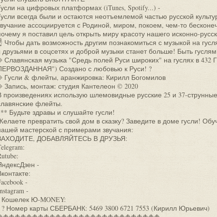
Гусли на цифровых платформах (iTunes, Spotify...) -
Гусли всегда были и остаются неотъемлемой частью русской культу
звучание ассоциируется с Родиной, миром, покоем, чем-то бескон
почему я поставил цель открыть миру красоту нашего исконно-русс
☝ Чтобы дать возможность другим познакомиться с музыкой на гус
с друзьями в соцсетях и доброй музыки станет больше! Быть гуслям
◈ Славянская музыка "Средь полей Руси широких" на гуслях в 432 
ПЕРВОЗДАННАЯ") Создано с любовью к Руси! ?
◈ Гусли & флейты, аранжировка: Кирилл Богомилов
◈ Запись, монтаж: студия Кантелеон © 2020
В произведениях использую шлемовидные русские 25 и 37-струнные
славянские флейты.
*** Будьте здравы и слушайте гусли!
Желаете превратить свой дом в сказку? Заведите в доме гусли! Об
нашей мастерской с примерами звучания:
ЗАХОДИТЕ, ДОБАВЛЯЙТЕСЬ В ДРУЗЬЯ:
Telegram:
Rutube:
ЯндексДзен -
Вконтакте:
Facebook -
nstagram -
- Кошелек Ю-MONEY:
- ? Номер карты СБЕРБАНК: 5469 3800 6721 7553 (Кирилл Юрьевич)
❉❉❉❉❉❉❉❉❉❉❉❉❉❉❉❉❉❉❉❉❉❉❉❉❉❉❉❉