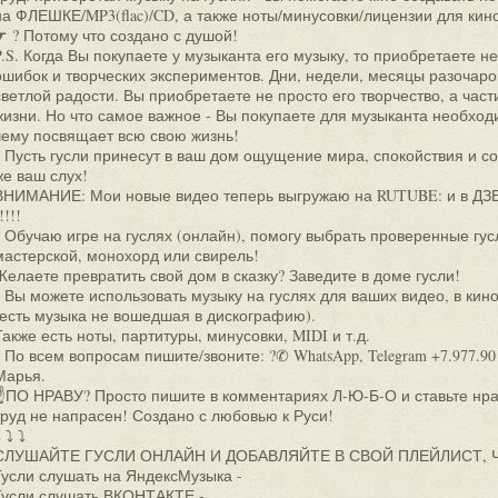
на ФЛЕШКЕ/MP3(flac)/CD, а также ноты/минусовки/лицензии для кино
☛ ? Потому что создано с душой!
P.S. Когда Вы покупаете у музыканта его музыку, то приобретаете н
ошибок и творческих экспериментов. Дни, недели, месяцы разочар
светлой радости. Вы приобретаете не просто его творчество, а час
жизни. Но что самое важное - Вы покупаете для музыканта необходи
чему посвящает всю свою жизнь!
? Пусть гусли принесут в ваш дом ощущение мира, спокойствия и 
же ваш слух!
ВНИМАНИЕ: Мои новые видео теперь выгружаю на RUTUBE: и в Д
!!!!
? Обучаю игре на гуслях (онлайн), помогу выбрать проверенные гус
мастерской, монохорд или свирель!
Желаете превратить свой дом в сказку? Заведите в доме гусли!
? Вы можете использовать музыку на гуслях для ваших видео, в кин
(есть музыка не вошедшая в дискографию).
Также есть ноты, партитуры, минусовки, MIDI и т.д.
? По всем вопросам пишите/звоните: ?✆ WhatsApp, Telegram +7.977.9
Марья.
☝ПО НРАВУ? Просто пишите в комментариях Л-Ю-Б-О и ставьте нравл
труд не напрасен! Создано с любовью к Руси!
 ⤵ ⤵
СЛУШАЙТЕ ГУСЛИ ОНЛАЙН И ДОБАВЛЯЙТЕ В СВОЙ ПЛЕЙЛИСТ, 
Гусли слушать на ЯндексМузыка -
Гусли слушать ВКОНТАКТЕ -