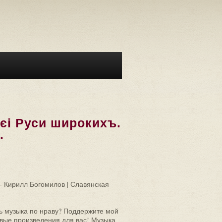
єі Руси широкихъ.
.
 - Кирилл Богомилов | Славянская
сь музыка по нраву? Поддержите мой
овые произведения для вас! Музыка