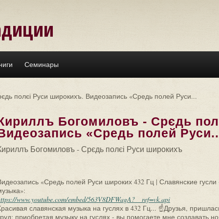
адиции
ниги
Семинары
єдь полєі Руси широкихъ. Видеозапись «Средь полей Руси...
Кириллъ Богомиловъ - Срєдь пол
Видеозапись «Средь полей Руси..
Кириллъ Богомиловъ - Срєдь полєі Руси широкихъ
Видеозапись «Средь полей Руси широких 432 Гц | Славянские гусли
музыка»:
https://www.youtube.com/embed/563V8DFWagA?__ref=vk.api
Красивая славянская музыка на гуслях в 432 Гц... ☝Друзья, пришла
труд: приобретая музыку на гуслях - вы помогаете мне создавать н