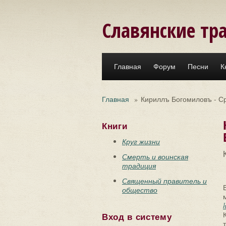
Перейти к основному содержанию
Славянские тр
Главная
Форум
Песни
К
Главная
»
Кириллъ Богомиловъ - Ср
Книги
Круг жизни
Смерть и воинская
традиция
Священный правитель и
общество
Вход в систему