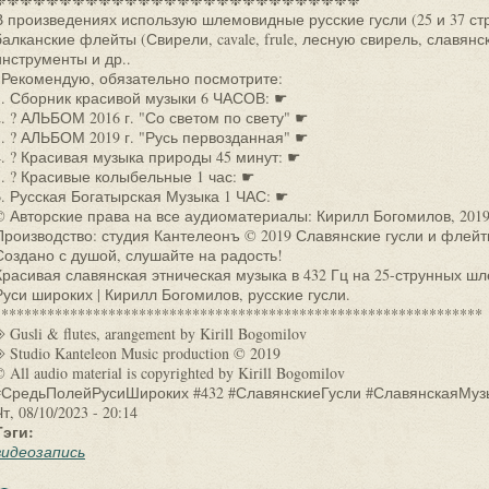
В произведениях использую шлемовидные русские гусли (25 и 37 стр
балканские флейты (Свирели, cavale, frule, лесную свирель, славя
инструменты и др..
*Рекомендую, обязательно посмотрите:
1. Сборник красивой музыки 6 ЧАСОВ: ☛
2. ? АЛЬБОМ 2016 г. "Со светом по свету" ☛
3. ? АЛЬБОМ 2019 г. "Русь первозданная" ☛
4. ? Красивая музыка природы 45 минут: ☛
5. ? Красивые колыбельные 1 час: ☛
6. Русская Богатырская Музыка 1 ЧАС: ☛
© Авторские права на все аудиоматериалы: Кирилл Богомилов, 201
Производство: студия Кантелеонъ © 2019 Славянские гусли и флей
Создано с душой, слушайте на радость!
Красивая славянская этническая музыка в 432 Гц на 25-струнных ш
Руси широких | Кирилл Богомилов, русские гусли.
****************************************************************
 Gusli & flutes, arangement by Kirill Bogomilov
◈ Studio Kanteleon Music production © 2019
 All audio material is copyrighted by Kirill Bogomilov
#СредьПолейРусиШироких #432 #СлавянскиеГусли #СлавянскаяМуз
т, 08/10/2023 - 20:14
Тэги:
видеозапись