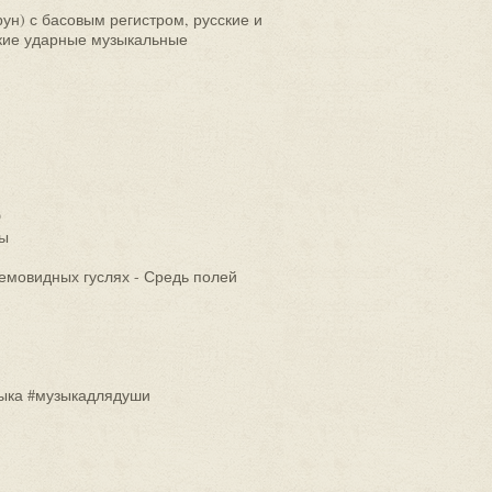
ун) с басовым регистром, русские и
нские ударные музыкальные
9
ты
лемовидных гуслях - Средь полей
ыка #музыкадлядуши