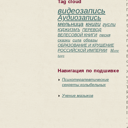
Tag cloud
видеозапись
Аудиозапись
мельница
книги
гусли
ЮДЖИЗМЪ
ПЕРЕВОД
ВЕЛЕСОВОЙ КНИГИ
песня
сказки
сила
образы
ОБРАЗОВАНИЕ И КРУШЕНИЕ
РОССИЙСКОЙ ИМПЕРИИ
More
tags
Навигация по подшивке
Психотерапевтические
секреты колыбельных
Учение мазыков
I