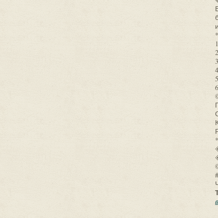
◈
©
Ч