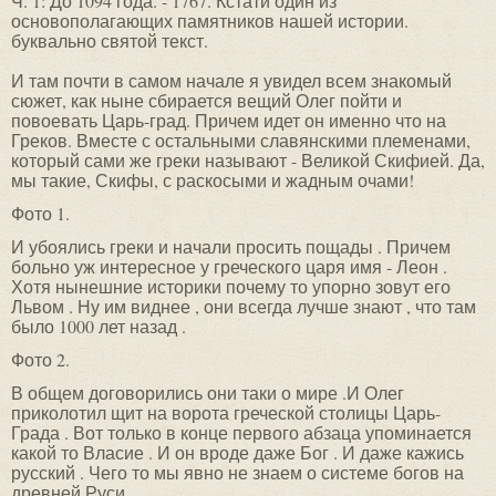
Ч. 1: До 1094 года. - 1767. Кстати один из
основополагающих памятников нашей истории.
буквально святой текст.
И там почти в самом начале я увидел всем знакомый
сюжет, как ныне сбирается вещий Олег пойти и
повоевать Царь-град. Причем идет он именно что на
Греков. Вместе с остальными славянскими племенами,
который сами же греки называют - Великой Скифией. Да,
мы такие, Скифы, с раскосыми и жадным очами!
Фото 1.
И убоялись греки и начали просить пощады . Причем
больно уж интересное у греческого царя имя - Леон .
Хотя нынешние историки почему то упорно зовут его
Львом . Ну им виднее , они всегда лучше знают , что там
было 1000 лет назад .
Фото 2.
В общем договорились они таки о мире .И Олег
приколотил щит на ворота греческой столицы Царь-
Града . Вот только в конце первого абзаца упоминается
какой то Власие . И он вроде даже Бог . И даже кажись
русский . Чего то мы явно не знаем о системе богов на
древней Руси .