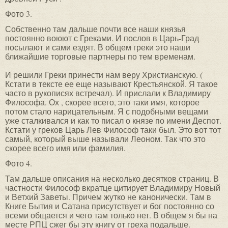
Фото 3.
Собственно там дальше почти все наши князья
постоянно воюют с Греками. И послов в Царь-Град
посылают и сами ездят. В общем греки это наши
ближайшие торговые партнеры по тем временам.
И решили Греки принести нам веру Христианскую. (
Кстати в тексте ее еще называют Крестьянской. Я такое
часто в рукописях встречал). И прислали к Владимиру
Философа. Ох , скорее всего, это таки имя, которое
потом стало нарицательным. Я с подобными вещами
уже сталкивался и как то писал о князе по имени Деспот.
Кстати у греков Царь Лев Философ таки был. Это вот тот
самый, который выше называли Леоном. Так что это
скорее всего имя или фамилия.
Фото 4.
Там дальше описания на несколько десятков страниц. В
частности Философ вкратце цитирует Владимиру Новый
и Ветхий Заветы. Причем жутко не канонически. Там в
Книге Бытия и Сатана присутствует и бог постоянно со
всеми общается и чего там только нет. В общем я бы на
месте РПЦ сжег бы эту книгу от греха подальше.