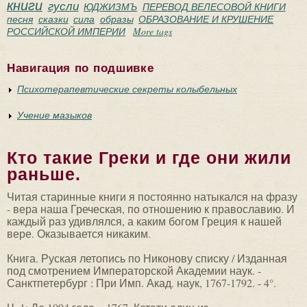
книги
гусли
ЮДЖИЗМЪ
ПЕРЕВОД ВЕЛЕСОВОЙ КНИГИ
песня
сказки
сила
образы
ОБРАЗОВАНИЕ И КРУШЕНИЕ
РОССИЙСКОЙ ИМПЕРИИ
More tags
Навигация по подшивке
Психотерапевтические секреты колыбельных
Учение мазыков
Кто такие Греки и где они жили
раньше.
Читая старинные книги я постоянно натыкался на фразу
- вера наша Греческая, по отношению к православию. И
каждый раз удивлялся, а каким богом Греция к нашей
вере. Оказывается никаким.
Книга. Руская летопись по Никонову списку / Изданная
под смотрением Императорской Академии наук. -
Санктпетербург : При Имп. Акад. наук, 1767-1792. - 4°.