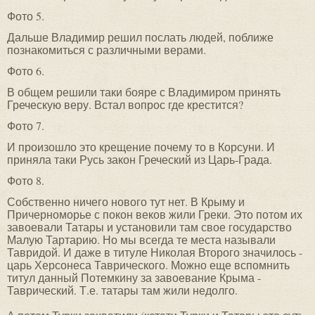
Фото 5.
Дальше Владимир решил послать людей, поближе
познакомиться с различными верами.
Фото 6.
В общем решили таки бояре с Владимиром принять
Греческую веру. Встал вопрос где крестится?
Фото 7.
И произошло это крещение почему то в Корсуни. И
приняла таки Русь закон Греческий из Царь-Града.
Фото 8.
Собственно ничего нового тут нет. В Крыму и
Причерноморье с покон веков жили Греки. Это потом их
завоевали Татары и установили там свое государство
Малую Тартарию. Но мы всегда те места называли
Тавридой. И даже в титуле Николая Второго значилось -
царь Херсонеса Таврического. Можно еще вспомнить
титул данный Потемкину за завоевание Крыма -
Таврический. Т.е. татары там жили недолго.