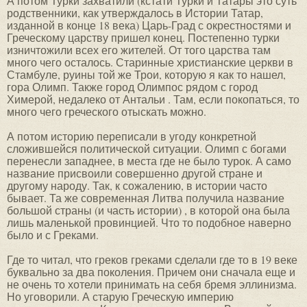
А потом Турки захватили (кстати Турки и Татары это суть
родственники, как утверждалось в Истории Татар,
изданной в конце 18 века) Царь-Град с окрестностями и
Греческому царству пришел конец. Постепенно турки
изничтожили всех его жителей. От того царства там
много чего осталось. Старинные христианские церкви в
Стамбуле, руины той же Трои, которую я как то нашел,
гора Олимп. Также город Олимпос рядом с город
Химерой, недалеко от Антальи . Там, если покопаться, то
много чего греческого отыскать можно.
А потом историю переписали в угоду конкретной
сложившейся политической ситуации. Олимп с богами
перенесли западнее, в места где не было турок. А само
название присвоили совершенно другой стране и
другому народу. Так, к сожалению, в истории часто
бывает. Та же современная Литва получила название
большой страны (и часть истории) , в которой она была
лишь маленькой провинцией. Что то подобное наверно
было и с Греками.
Где то читал, что греков греками сделали где то в 19 веке
буквально за два поколения. Причем они сначала еще и
не очень то хотели принимать на себя бремя эллинизма.
Но уговорили. А старую Греческую империю