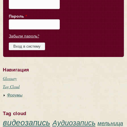
Пароль
*
Забыли пароль?
Навигация
Glossary
Tag Cloud
Форумы
Tag cloud
видеозапись
Аудиозапись
мельница