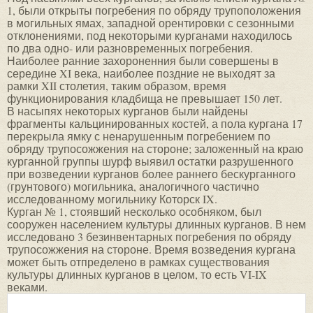
1, были открыты погребения по обряду трупоположения
в могильных ямах, западной орентировки с сезонными
отклонениями, под некоторыми курганами находилось
по два одно- или разновременных погребения.
Наиболее ранние захороненния были совершены в
середине XI века, наиболее поздние не выходят за
рамки XII столетия, таким образом, время
функционирования кладбища не превышает 150 лет.
В насыпях некоторых курганов были найдены
фрагменты кальцинированных костей, а пола кургана 17
перекрыла ямку с ненарушенным погребением по
обряду трупосожжения на стороне; заложенный на краю
курганной группы шурф выявил остатки разрушенного
при возведении курганов более раннего бескурганного
(грунтового) могильника, аналогичного частично
исследованному могильнику Которск IX.
Курган № 1, стоявший несколько особняком, был
сооружен населением культуры длинных курганов. В нем
исследовано 3 безинвентарных погребения по обряду
трупосожжения на стороне. Время возведения кургана
может быть отпределено в рамках существования
культуры длинных курганов в целом, то есть VI-IX
веками.