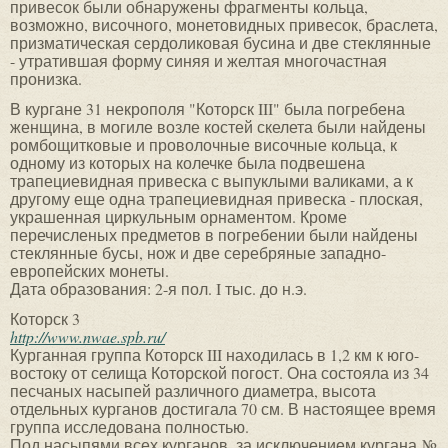
привесок были обнаружены фрагменты кольца,
возможно, височного, монетовидных привесок, браслета,
призматическая сердоликовая бусина и две стеклянные
- утратившая форму синяя и желтая многочастная
пронизка.
В кургане 31 некрополя "Которск III" была погребена
женщина, в могиле возле костей скелета были найдены
ромбощитковые и проволочные височные кольца, к
одному из которых на колечке была подвешена
трапециевидная привеска с выпуклыми валиками, а к
другому еще одна трапециевидная привеска - плоская,
украшенная циркульным орнаментом. Кроме
перечисленых предметов в погребении были найдены
стеклянные бусы, нож и две серебряные западно-
европейских монеты.
Дата образования: 2-я пол. I тыс. до н.э.
Которск 3
http://www.nwae.spb.ru/
Курганная группа Которск III находилась в 1,2 км к юго-
востоку от селища Которской погост. Она состояла из 34
песчаных насыпей различного диаметра, высота
отдельных курганов достигала 70 см. В настоящее время
группа исследована полностью.
Под насыпями всех курганов, за исключением кургана №