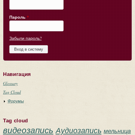
Пароль
*
Забыли пароль?
Навигация
Glossary
Tag Cloud
Форумы
Tag cloud
видеозапись
Аудиозапись
мельница