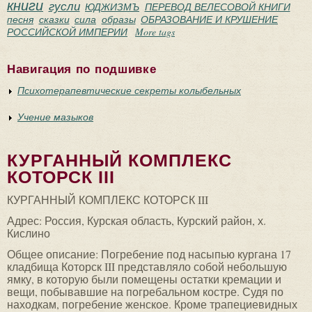
книги
гусли
ЮДЖИЗМЪ
ПЕРЕВОД ВЕЛЕСОВОЙ КНИГИ
песня
сказки
сила
образы
ОБРАЗОВАНИЕ И КРУШЕНИЕ
РОССИЙСКОЙ ИМПЕРИИ
More tags
Навигация по подшивке
Психотерапевтические секреты колыбельных
Учение мазыков
КУРГАННЫЙ КОМПЛЕКС
КОТОРСК III
КУРГАННЫЙ КОМПЛЕКС КОТОРСК III
Адрес: Россия, Курская область, Курский район, х.
Кислино
Общее описание: Погребение под насыпью кургана 17
кладбища Которск III представляло собой небольшую
ямку, в которую были помещены остатки кремации и
вещи, побывавшие на погребальном костре. Судя по
находкам, погребение женское. Кроме трапециевидных