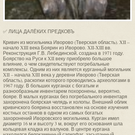
✅ ЛИЦА ДАЛЁКИХ ПРЕДКОВЪ
Кривич из могильника Иворово (Тверская область). XII – начало XIII века Боярин из Иворово. XII-XIII вв. Реконструкция Г.В. Лебединской, создана в 1971 году. Боярство на Руси к XII веку приобрело большое влияние, о чем свидетельствуют погребальные комплексы. Одним из них является курганный могильник XII – начала XIII века у деревни Иворово (Тверская область), раскопки которого проводились археологами в 1967 году. В больших курганах с богатым и разнообразным инвентарем похоронены, вероятно, бояре. В малых курганах без погребального инвентаря захоронена боярская челядь и холопы. Внешний облик кривичского боярина восстановлен на основе изучения костных останков в одном из самых богатых захоронений Иворовского могильника. Курган имел диаметр 16 м и высоту 3 м, вокруг его основания шла кольцевая кладка из валунов. В центре кургана находился белокаменный саркофаг, засыпанный землей. Для курганных могильников каменный саркофаг – явление уникальное, указывающее на высокое общественное положение умершего. И сам саркофаг, и накрывавшая его двускатная крышка были высечены из отдельных известняковых монолитов. Погребенный был пожилым мужчиной возрастом около 60 лет. Он лежал на спине, головой на запад. По антропологическому типу он типичный славянин с высоким и среднешироким лицом. На подбородке сохранилась небольшая русая борода. У левого бедра с внутренней стороны были обнаружены истлевшие остатки кожаного кошеля или кисета. Кости ног от колен до конца ступней были покрыты тленом, являвшимся, по-видимому, остатками кожаной обуви типа сапог. Кривич из могильника Нефедьево (Вологодская область). XI-XII век Реконструкция Т.С. Балуевой, создана в 1990 году. Могильник Нефедьево находится на Волоке Славенском, к востоку от Белого озера (Вологодская область) в окружении трех средневековых поселений. Он использовался для захоронений в течение 150-200 лет, с первой половины XI до начала XIII века. Это самый крупный из исследованных средневековых могильников Русского Севера: здесь найдено более ста погребений. Хоронили умерших на спине, головой на восток. Для мужских погребений характерно присутствие в могиле орудий труда и оружия – топора, наконечников стрел, костяных обоймиц, шильев, изредка встречаются украшения – поясные пряжки, пуговицы-бусины, перстни. В женских погребениях найдены только ножи и пряслица, но зато имеются многочисленные украшения – бронзовые и серебряные перстни, височные кольца, стеклянные бусы. Основу женского убора составляют славянские украшения, но некоторые элементы костюма финского происхождения. В центре площадки могильника Нефедьево, на вершине холма, находилось парное захоронение мужчины и женщины, выделяющееся богатством инвентаря и сложностью обряда. Оно датируется концом XI – началом XII века. Скульптурная реконструкция выполнена по черепу мужчины возрастом 35-40 лет из этого погребения. Кривич из могильника Никольское (Вологодская область). XI век Реконструкция Т.С. Балуевой, создана в 1989 году. Могильник Никольское (Вологодская область) находится в низовьях реки Кемы, впадающей в Белое озеро. Здесь в XI веке были поселения, основанные переселенцами с запада. В 1981-85 годах было раскопано 32 кургана. В большинстве погребений были обнаружены гвозди от гробов, бытовые вещи, орудия труда и посуда. Также существовал обычай класть вместе с умершими монеты. Здесь найдены западноевропейские динарии, по которым удалось точно установить время погребений – с 40-х по 70-е годы XI века. Все погребения ориентированы головой на запад. Обычный набор инвентаря в мужском погребении включал нож, топор, одну или несколько монет, иногда гребень или керамический сосуд. Половина мужчин похоронена с оружием – атрибутом профессиональных воинов. Из 18 найденных топоров 9 – боевые, а в одном из курганов найден даже меч, что в погребениях того времени встречается сравнительно редко. Набор предметов в женских погребениях включал ножи, гребни, монеты, керамические сосуды, украшения в виде височных колец, ожерелий из бус с подвесками, браслетов и перстней, застежки-фибулы. Женские украшения типичные восточнославянские, а погребальный обряд полностью соответствует древнерусской традиции. Влияние местной финно-угорской культуры проявляется лишь в отдельных ювелирных изделиях, сопровождавших детские погребения. По-видимому поселение, контролировавшее водный торговый путь, было основано славянскими колонистами, прибывшими вместе с семьями. Никаких смешанных браков в этом случае не наблюдалось. По антропологическому типу все похороненные – типичные восточно-европейцы с длинным черепом, сильно профилированным высоким и среднешироким лицом и средне выступающим носом. Целый ряд признаков, отмеченных у жителей этого поселения, встречается у дреговичей и радимичей, но особенно характерен для смоленских кривичей. Скульптурная реконструкция выполнена по черепу молодого мужчины возрастом 20-25 лет. Кривич из кургана № 7 в Одинцово III (Московская область). XII век Группы курганов из Одинцова выделяются среди других курганных могильников Подмосковья и представляют особый интерес. В большинстве московские курганные группы оставлены малодворными деревнями и потому обычно невелики: пять – тридцать насыпей. Одинцовский же – наибольший из курганных могильников Подмосковья – значительно превосходит по количеству насыпей все другие памятники: до раскопок здесь насчитывалось 248 курганов. Курганы расположены в старом густом Подушкинском лесу, на берегах речки Самынки, притока р. Москвы, близ г. Одинцово. При раскопках кургана № 7 в группе Одинцово III, датированной по комплексу керамики и вещей XII в., в 1958 г. было вскрыто мужское погребение, совершенное на уровне горизонта. Костяк – длиной около 190 см – лежал вытянуто на спине и был ориентирован головой на запад. Долихокранныйовоидной формы череп принадлежал мужчине зрелого возраста (по определению М.М. Герасимова, около 40 лет). По одинцовскому черепу М.М. Герасимов восстановил портрет немолодого мужественного человека. У него прямо посаженная голова, узкое лицо, слегка покатый лоб, тонко очерченный нос, энергичный сильно выступающий подбородок. М.М. Герасимов реконструировал кривича при консультации А.Г. Векслера. В соответствии с летописными миниатюрами и этнографическими аналогиями кривич изображен с довольно длинными волосами, стрижеными «под горшок», со свисающими усами, небольшой раздвоенной бородкой. Одет он в рубаху туникообразного покроя с прямым разрезом ворота, с небольшим стоячим воротником, застегнутым вместо пуговицы бронзовым бубенчиком. Такой покрой рубахи издревле характерен для всех восточных славян, наряду с рубахой без воротника – голошейкой. Такова рубаха из кургана XII в. из раскопок Д. Самоквасова в Киевской губ.и некоторые другие курганные древности. Не противоречат этому ни летописные миниатюры, ни изображения одежд в заглавных буквах рукописей XIV в. Застежки-бубенчики зарегистрированы в Одинцовских курганах. Элементы характерной для кривичей вышивки отмечены в Харлаповских курганах. Так мог выглядеть кривич XII в., – подмосковный смерд, видевший, а вполне вероятно, и строивший деревянный Московский Кремль. Вятич из кургана в парке Лосиный остров (Москва). XII век Обширная территория, охватывающая бассейны рек Оки, Москвы-реки и Клязьмы, была заселена в X-XI веках пришедшими с юга и запада славянами-вятичами. Раскопки славянского могильника на территории Национального природного парка Лосиный остров, расположенного на северо-востоке Москвы, проводились в 1989-90 годах Центром археологических исследований Комитета по охране исторических памятников Москвы. Было найдено и исследовано несколько курганных захоронений, среди которых лучше других сохранилось погребение молодого мужчины. Его внешний облик, восстановленный по костным останкам, относится к европеоидному антропологическому типу и имеет ряд особенностей, характерных для представителей одного из племен восточных славян – вятичей. Особенности погребального обряда полностью соответствуют древнеславянской традиции. Скульптурная реконструкция передает образ человека, возможно являвшегося свидетелем и участником основания Москвы. По материалам археологических раскопок реконструкция сделана в головном уборе, покрой и форма которого соответствуют тому, что носили славяне в XII веке. Вятичка из кургана № 2 группы Саввинская слобода в окрестностях Звенигорода (Московская область). XI век Основой для реконструкции послужил череп женщины, предложенный М.М. Герасимову Государственным историческим музеем. Он был взят из кургана № 2 группы Саввинская слобода в окрестностях Звенигорода. Эта группа курганов раскопана в 1951 г. А.В. Успенской. Как показали находки семилопастных колец ранней формы, решетчатых перстней, хрустальных шарообразных и бипирамидальных сердоликовых бус, под курганами XI-XII вв. были похоронены вятичи. В кургане № 2, где по крайней мере один череп очень хорошо сохранился (что в этой курганной группе редко), обнаружены как раз ранние формы украшений, что позволило автору датировать его XI в. Голова молодой женщины редкой красоты с изящным овалом лица, довольно большим, но пропорциональным, с прямой спинкой, носом, большими глазами. Прическа, одежда и украшения в разных вариантах различны. В первом варианте реконструкции, выполненном для Государственного исторического музея, при консультации Б.А. Рыбакова, сделана девичья прическа, видимо, по этнографическим аналогиям – с заплетенной косой. На шее девушки – ожерелье из бипирамидальных сердоликовых и шарообразных (хрустальных или стеклянных) бус с серебряными привесками-лунницами, найденными, правда, не в этом кургане, а в соседней курганной группе (у д. Клопово). Вятичкаодета в холщовую рубаху с прямым разрезом ворота и скромной вышивкой по его краю. Второй вариант реконструкции должен был также показать женскую прическу (что исключало возможность реконструкции головного убора, полностью закрывавшего эту прическу) и способ ношения конкретных украшений, выставленных тут же рядом, – шейной гривны, головного венчика, височных колец с особым орнаментом, хара