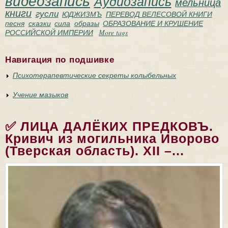
видеозапись
Аудиозапись
мельница
книги
гусли
ЮДЖИЗМЪ
ПЕРЕВОД ВЕЛЕСОВОЙ КНИГИ
песня
сказки
сила
образы
ОБРАЗОВАНИЕ И КРУШЕНИЕ
РОССИЙСКОЙ ИМПЕРИИ
More tags
Навигация по подшивке
Психотерапевтические секреты колыбельных
Учение мазыков
✅ ЛИЦА ДАЛЁКИХ ПРЕДКОВЪ.
Кривич из могильника Иворово
(Тверская область). XII –...