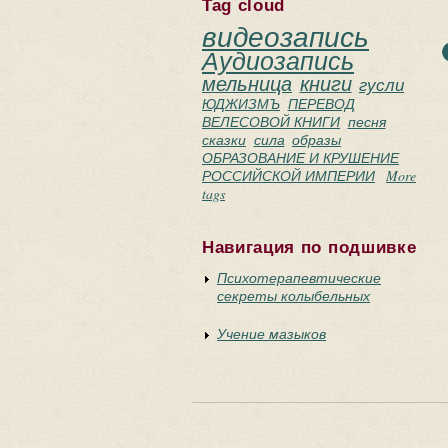
Tag cloud
видеозапись
Аудиозапись
мельница
книги
гусли
ЮДЖИЗМЪ
ПЕРЕВОД
ВЕЛЕСОВОЙ КНИГИ
песня
сказки
сила
образы
ОБРАЗОВАНИЕ И КРУШЕНИЕ
РОССИЙСКОЙ ИМПЕРИИ
More
tags
Навигация по подшивке
Психотерапевтические
секреты колыбельных
Учение мазыков