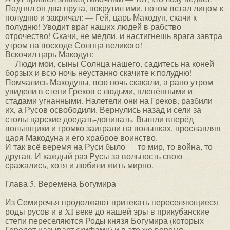
Поднял он два прута, покрутил ими, потом встал лицом к
полудню и закричал: — Гей, царь Макодун, скачи к
полудню! Уводит враг наших людей в рабство-
отрочество! Скачи, не медли, и настигнешь врага завтра
утром на восходе Солнца великого!
Вскочил царь Макодун:
— Люди мои, сыны Солнца нашего, садитесь на коней
борзых и всю ночь неустанно скачите к полудню!
Помчались Макодуны, всю ночь скакали, а рано утром
увидели в степи Греков с людьми, пленёнными и
стадами угнанными. Налетели они на Греков, разбили
их, а Русов освободили. Вернулись назад и сели за
столы царские доедать-допивать. Вышли вперёд
волынщики и громко заиграли на волынках, прославляя
царя Макодуна и его храброе воинство.
И так всё веремя на Руси было — то мир, то война, то
другая. И каждый раз Русы за вольность свою
сражались, хотя и любили жить мирно.
Глава 5. Веремена Богумира
Из Семиречья продолжают притекать переселяющиеся
роды русов и в XI веке до нашей эры в прикубанские
степи переселяются Роды князя Богумира (которых
Геродот называет скифами) и в это же веремя