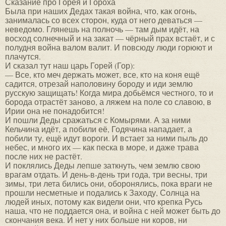
Сказание про Горея и Гороха
Была при наших Дедах такая война, что, как огонь,
занималась со всех сторон, куда от него деваться —
неведомо. Глянешь на полночь — там дым идёт, на
восход солнечный и на закат — чёрный прах встаёт, и с
полудня война валом валит. И повсюду люди горюют и
плачутся.
И сказал тут наш царь Горей (Гор):
— Все, кто меч держать может, все, кто на коня ещё
садится, отрезай наполовину бороду и иди землю
русскую защищать! Когда мира добьёмся честного, то и
борода отрастёт заново, а ляжем на поле со славою, в
Ирии она не понадобится!
И пошли Деды сражаться с Комырями. А за ними
Кельчина идёт, а побили её, Годячина нападает, а
побили ту, ещё идут вороги. И встает за ними пыль до
небес, и много их — как песка в море, и даже трава
после них не растёт.
И поклялись Деды лепше заткнуть, чем землю свою
врагам отдать. И день-в-день три года, три весны, три
зимы, три лета бились они, оборонялись, пока враги не
прошли несметные и подались к Заходу, Солнца на
людей иных, потому как видели они, что крепка Русь
наша, что не поддается она, и война с ней может быть до
скончания века. И нет у них больше ни коров, ни