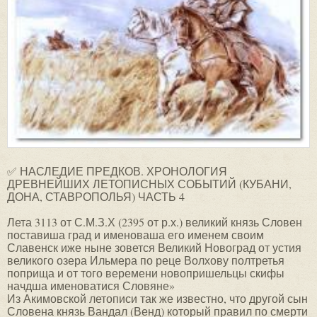
✅ НАСЛЕДИЕ ПРЕДКОВ. ХРОНОЛОГИЯ
ДРЕВНЕЙШИХ ЛЕТОПИСНЫХ СОБЫТИЙ (КУБАНИ,
ДОНА, СТАВРОПОЛЬЯ) ЧАСТЬ 4
Лета 3113 от С.М.З.Х (2395 от р.х.) великий князь Словен
поставиша град и именоваша его именем своим
Славенск иже ныне зовется Великий Новоград от устия
великого озера Ильмера по реце Волхову полтретья
поприща и от того веремени новопришельцы скифы
начдша именоватися Словяне»
Из Акимовской летописи так же известно, что другой сын
Словена князь Вандал (Венд) который правил по смерти