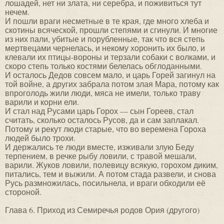
лошадей, нет ни злата, ни серебра, и поживиться тут
нечем.
И пошли враги несметные в те края, где много хлеба и
скотины всяческой, прошли степями и сгинули. И многие
из них пали, убитые и порубленные, так что вся степь
мертвецами чернелась, и некому хоронить их было, и
клевали их птицы-вороны и терзали собаки с волками, и
скоро степь только костями белелась обглоданными.
И осталось Дедов совсем мало, и царь Горей загинул на
той войне, а других забрала потом злая Мара, потому как
впроголодь жили люди, мяса не имели, только траву
варили и корни ели.
И стал над Русами царь Горох — сын Гореев, стал
считать, сколько осталось Русов, да и сам заплакал.
Потому и рекут люди старые, что во веремена Гороха
людей было трохи.
И держались те люди вместе, изживали злую Беду
терпением, в речке рыбу ловили, с травой мешали,
варили. Жуков ловили, полевицу всякую, горохом диким,
питались, тем и выжили. А потом стада развели, и снова
Русь размножилась, посильнела, и враги обходили её
стороной.
Глава 6. Приход из Семиречья родов Ория (другого)