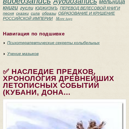
видеозапись
Аудиозапись
мельница
книги
гусли
ЮДЖИЗМЪ
ПЕРЕВОД ВЕЛЕСОВОЙ КНИГИ
песня
сказки
сила
образы
ОБРАЗОВАНИЕ И КРУШЕНИЕ
РОССИЙСКОЙ ИМПЕРИИ
More tags
Навигация по подшивке
Психотерапевтические секреты колыбельных
Учение мазыков
✅ НАСЛЕДИЕ ПРЕДКОВ.
ХРОНОЛОГИЯ ДРЕВНЕЙШИХ
ЛЕТОПИСНЫХ СОБЫТИЙ
(КУБАНИ, ДОНА...