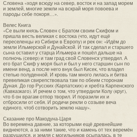
Словена «ходя всюду на север, восток и на запад морем
и землей, многие земли на вскрай моря повоева и
пароды себе покоря…».
Велес Книга
«Се выли князь Словен с Братом своим Скифом и
пришла весть великая с востока (что, идут ещё
переселенцы из Сибири в Европу) и рек он: «Идём до
земли Ильмерской и Дунайской. И так сделал и старшего
сына оставил у старца Ильмера и пошёл дальше на
полночь (север) и там град свой Словенск утвердил. А
его брат Скиф у моря был и был у него старшин сын по
имени венд, а после него внук был Кисек, что владел
степью полуденной. И кровь там много лилась и битва
превеликая свирепствовала там по обеим сторонам
Дуная. До гор Русских (Карпатских) и хребта Карпенского
(Кавказкаго). И речем о том, что утвердили Колу (круг),
что б он врагам отпор творил. И поразили их и
отбросили от себя. И родичи рекли о созыве веча
единого, чтоб сотворить землю нашу».
Сказание про Макодуна-Царя
Во веремена давние, за которыми ещё древнейшие
виднеются, а за ними такие, что и камень от тех веремён
разрушился, и земля с могильников осыпалась, в те