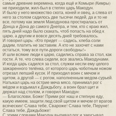
самые древние веремена, когда ещё и Комыри (Кимры)
не приходили, жил-был в степях царь Макодун.
И было у него множество скота, коней и овец, а слева от
него за столом садилось две тысячи людей, да и то не
все, потому как земля Макодунова простиралась от
Донца и Дона до самого Днепра, и тем, кто с краю жил,
пять дней надо было скакать, чтоб попасть на обед к
царю, а другим и вовсе десять дней требовалось.
И говорил царь: «Кто придет — садись, хлеба-соли
дадим, платить не заставим. А кто не захочет с нами
остаться, тому все пути-дороги свободны!»
И шли всякие люди к царю, садились справа за стол, как
гости. А те, что слева сидели, все звались Макодунами.
И когда царь садился за стол, служки несли ему целого
зажаренного телёнка, от которого царь чоботным ножом
отрезал лепший кусок. И приходил воин с мечом и
щитом, а другой — с рогом, наполненным медом-сурьей.
Натыкал царь на острие меча мясо, принимал рог с
мёдом и вздымал к Даждьбогу, а воин брал щит и
держал над столом, и говорил Макодун:
— Благослови, Боже! Прими рог наш и степную еду,
какую имеем, защити люд свой щитом и мечом от врагов
всяческих! Слава тебе, Свароже! Слава тебе, Перуне!
Слава тебе, Даждьбоже!
С этими словами Макодун выпивал рог и закусывал