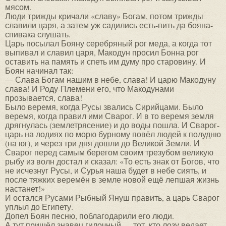
мясом.
Люди трижды кричали «славу» Богам, потом трижды
славили царя, а затем уж садились есть-пить да бояна-
спивака слушать.
Царь посылал Бояну серебряный рог меда, а когда тот
выпивал и славил царя, Макодун просил Бонна рог
оставить на память и спеть им думу про старовину. И
Боян начинал так:
— Слава Богам нашим в небе, слава! И царю Макодуну
слава! И Роду-Племени его, что Макодунами
прозывается, слава!
Было веремя, когда Русы звались Сирийцами. Было
веремя, когда правил ими Сварог. И в то веремя земля
дрягнулась (землетрясение) и до воды пошла. И Сварог-
царь на лодиях по морю бурному повёл людей к полудню
(на юг), и через три дня дошли до Великой Земли. И
Сварог перед самым берегом своим трезубом великую
рыбу из волн достал и сказал: «То есть знак от Богов, что
не исчезнуг Русы, и Сурья наша будет в небе сиять, и
после тяжких веремён в земле новой ещё лепшая жизнь
настанет!»
И остался Русами Рыбный Януш править, а царь Сварог
уплыл до Египету.
Допел Боян песню, поблагодарили его люди.
А тут пришёл знавец гилочный — тот, кто лозу ведает.