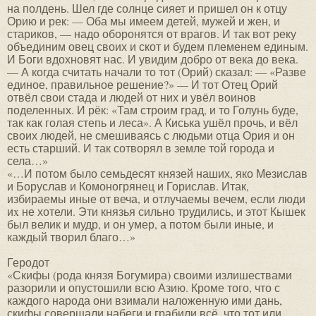
на полдень. Шел где солнце сияет и пришел он к отцу
Орию и рек: — Оба мы имеем детей, мужей и жен, и
стариков, — надо оборонятся от врагов. И так вот реку
объединим овец своих и скот и будем племенем единым.
И Боги вдохновят нас. И увидим добро от века до века.
— А когда считать начали то тот (Орий) сказал: — «Разве
единое, правильное решение?» — И тот Отец Орий
отвёл свои стада и людей от них и увёл воинов
поделенных. И рёк: «Там строим град, и то Голунь буде,
так как голая степь и леса». А Киська ушёл прочь, и вёл
своих людей, не смешиваясь с людьми отца Ория и он
есть старший. И так сотворял в земле той города и
села…»
«…И потом было семьдесят князей наших, яко Мезислав
и Боруслав и Комоногрянец и Горислав. Итак,
избираемы иные от веча, и отлучаемы вечем, если люди
иx не хотели. Эти князья сильно трудились, и этот Кышек
был велик и мудр, и он умер, а потом были иные, и
каждый творил благо…»
Геродот
«Скифы (рода князя Богумира) своими излишествами
разорили и опустошили всю Азию. Кроме того, что с
каждого народа они взимали наложенную ими дань,
скифы совершали набеги и грабили всё, что тот или