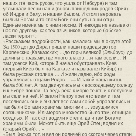
наших (та часть русов, что ушла от Набсура) и там
услышали песни наши (вновь пришедших родов Ория)
об Индре и Валу, и нашем былом. И столп веровать
былым Богам и то свом Боги они суть наши отцы.
Единые имена мы с ними носим. И никогда не называют
нас по-другому, как тех язычников, которые бабские
ласки терпят».
«Расскажем подробности, как начались мы в округе этой.
За 1500 дет до Дира пришли наши прадеды до гор
Карпенскнх (Кавказских) …до горы великой (Эльбрус), до
долины с траками, где много злаков …и там осели.. ..И
там уселся Кий, который начал обустраивать Киев
(первый Киев был на Кавказе и назывался Кийяр) то
была русская столица…. И жили ладно, ибо роды
управлялись отцами Родов… — И такой наша жизнь
была 500 лет. А там двинулись мы к восходящему солнцу
и к Heпре пошли. Та ведь река к морю течет, и к полуночи
мы сели на ней. И звали Непру препятствием и там
поселились они и 500 лет все сами собой управлялись и
так были Богами хранимы многими … зовущимися
соязычниками. Ильмеров множество было там, огнищан
оседлых. И так скот водили к степи, да и там Богами
хранимы были. Может быть еще Орей Отец водил их
(старый Орий)….»
«Был Киська тот, и вел он родичей со скотом через степи