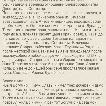
усиливается в военном отношении Белогородский (на
Днестре) царь Святогор.
После того как на севере Африки разразилась засуха, в
1049 году до н. э. в Причерноморье из Кимерии
возвращается часть Антов-кимерийцев, ведомых своим
царём Кимром. Огнём и мечом проходят они от Дуная до
Таманского полуострова, занимают весь Крым и в 1026
году до н.э. пленят и казнят царя Гора (Горея). В 911 г. до
н.э. кимры во главе с царём Теушпой нападают на
воинов царя Сварога сына Святовита: В личном
поединке Сварог побеждает брата Теушпы — Рогдая и
после жестокой сечи, так и не выявив победителя после
междоусобного побоища, дружины расходятся. В 838 г.
до н.э. умирает Сварог и князем избирают его младшего
сына Таргитая у которого было три сына Липа, Арпа и
Кола. В 8 веке до нашей эры себя прославляют князья-
русы: Светозар, Радим, Дулеб, Гор.
Велес книга
«Был Богумир — муж Славы и имел трёх дочерей и двух
сынов. Жил он к скуфе (жилище) степном и подчевался
на травах. И был он богам послушен, и вразумляем ими.
Также и мать их наречённая Славуней, створяющая им
потребу (жила с ними). И рек тот Богумир на седьмой