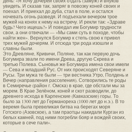
день: «Я хочу дочерей своих отдать (замуж) и внуков
увидеть. И сказав так, запряг в повозку коней своих и
поехал. И приехал до дуба, стал в поле, и остался
ночевать огонь разведя. И подъехали вечером трое
мужей на конях к нему на встречу. И рекли так: «Здраве
будь? Чего ищешь?» И поведал им Богумир трудности
свои, а они отвечали — «Мы сами суть в походе, чтобы
найти жен». Вернулся Богумир к степь свою к привел
трех мужей дочерям. И отсюда три рода изошли и
славны были.
Это Древляне, Кривичи, Поляне, так как первую дочь
Богумира звали по имени Древа, другую Скрева и
третью Полева. Сыновья же Богумира имена свои имели
— Сева и младший Рус. От них происходят Северяне и
Русы. Три мужа те были — три вестника Утро, Полдень и
Вечер (направления расселения). Сотворились те роды
в Семиречье (район г. Омска) в крае, где обстали мы за
морем. В Крае Зелёном, коней и скот разводили, до
древнего исхода в Карпенские (Кавказские) горы. То
было за 1300 лет до Германореха (1000 лет до н.э.). В то
веремя была превеликая битва на берегах моря
Готского (Азовское), а там праотцы накидали Курган из
белых камней, под ними погребли бояр и вождей своих,
которые в сече пали».