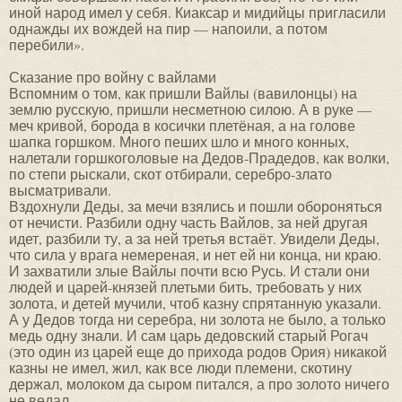
иной народ имел у себя. Киаксар и мидийцы пригласили
однажды их вождей на пир — напоили, а потом
перебили».
Сказание про войну с вайлами
Вспомним о том, как пришли Вайлы (вавилонцы) на
землю русскую, пришли несметною силою. А в руке —
меч кривой, борода в косички плетёная, а на голове
шапка горшком. Много пеших шло и много конных,
налетали горшкоголовые на Дедов-Прадедов, как волки,
по степи рыскали, скот отбирали, серебро-злато
высматривали.
Вздохнули Деды, за мечи взялись и пошли обороняться
от нечисти. Разбили одну часть Вайлов, за ней другая
идет, разбили ту, а за ней третья встаёт. Увидели Деды,
что сила у врага немереная, и нет ей ни конца, ни краю.
И захватили злые Вайлы почти всю Русь. И стали они
людей и царей-князей плетьми бить, требовать у них
золота, и детей мучили, чтоб казну спрятанную указали.
А у Дедов тогда ни серебра, ни золота не было, а только
медь одну знали. И сам царь дедовский старый Рогач
(это один из царей еще до прихода родов Ория) никакой
казны не имел, жил, как все люди племени, скотину
держал, молоком да сыром питался, а про золото ничего
не ведал.