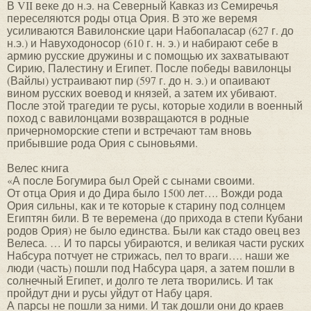
В VII веке до н.э. на Северный Кавказ из Семиречья
переселяются роды отца Ория. В это же веремя
усиливаются Вавилонские цари Набопаласар (627 г. до
н.э.) и Навуходоносор (610 г. н. э.) и набирают себе в
армию русские дружины и с помощью их захватывают
Сирию, Палестину и Египет. После победы вавилонцы
(Вайлы) устраивают пир (597 г. до н. э.) и опаивают
вином русских воевод и князей, а затем их убивают.
После этой трагедии те русы, которые ходили в военный
поход с вавилонцами возвращаются в родные
причерноморские степи и встречают там вновь
прибывшие рода Ория с сыновьями.
Велес книга
«А после Богумира был Орей с сынами своими.
От отца Ория и до Дира было 1500 лет…. Вожди рода
Ория сильны, как и те которые к старину под солнцем
Египтян били. В те веремена (до прихода в степи Кубани
родов Ория) не было единства. Были как стадо овец вез
Велеса. … И то парсы убираются, и великая части руских
Набсура потчует не стрижась, пел то враги…. наши же
люди (часть) пошли под Набсура царя, а затем пошли в
солнечный Египет, и долго те лета творились. И так
пройдут дни и русы уйдут от Набу царя.
А парсы не пошли за ними. И так дошли они до краев