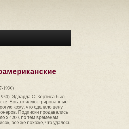
роамериканские
7-1930)
930), Эдварда С. Кертиса был
иске. Богато иллюстрированные
рогую кожу, что сделало цену
ионеров. Подписки продавались
 до $ 4200, по тем временам
сок, всё же похоже, что удалось