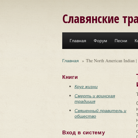
Перейти к основному содержанию
Славянские тр
Главная
Форум
Песни
К
Главная
»
The North American India
Книги
Круг жизни
Смерть и воинская
традиция
Священный правитель и
общество
Вход в систему