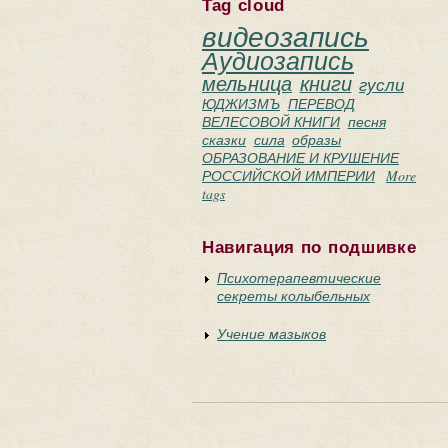
Tag cloud
видеозапись
Аудиозапись
мельница
книги
гусли
ЮДЖИЗМЪ
ПЕРЕВОД
ВЕЛЕСОВОЙ КНИГИ
песня
сказки
сила
образы
ОБРАЗОВАНИЕ И КРУШЕНИЕ
РОССИЙСКОЙ ИМПЕРИИ
More
tags
Навигация по подшивке
Психотерапевтические
секреты колыбельных
Учение мазыков