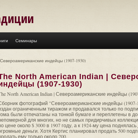
адиции
ниги
Семинары
n | Североамериканские индейцы (1907-1930)
The North American Indian | Севе
индейцы (1907-1930)
The North American Indian | Североамериканские индейцы (190
Сборник фотографий "Североамериканские индейцы (1907-1
издан ограниченным тиражом и продавался только по подп
тома были отпечатаны на тонкой бумаге и переплетены в до
непомерной для многих, но не самых придирчивых коллекц
по цене около $ 3000 в 1907 году, а к 1924-му цена поднялась
огромные деньги. Хотя Кертис планировал продать 500 подпи
продать ему только около 200.