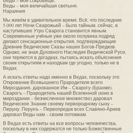
Веды – моё сокровище,
Веды – моя величайшая светыня.
Нараяния
Мы живём в удивительное время. Всё, что последние
5.000 лет Ночи Сварожьей – было тайным, сейчас, в
наступившее Утро Сварога становится явным.
Современные учёные уже около полувека подряд
делают сенсационные открытия, подтверждающие
Древние Ведические Сказы наших Богов-Предков.
Однако, не зная Духовного Наследия Ведической Руси,
они теряются в догадках, пытаясь искать объяснения
своим открытиям и находкам где угодно, только не в
Ведах.
А искать ответы надо именно в Ведах, поскольку это
Откровение Всевышнего Прародителя всего
Мироздания, дарованное Им – Сварогу (Брахме).
Сварогъ – Прародитель нашей Вселенной (коих в
мироздании – безчисленное множество) даровал
Ведическое Знание своему первородному сыну –
Перуну. Перунъ – Первопредок всех Славяно-Ариев
даровал Веды нам – своим потомкам.
В Ведах есть ответы на все вопросы человечества,
поскольку в них содержатся не только Божественные