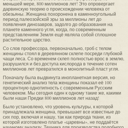
меньшей мере, 800 миллионов лет! Это опровергает
дарвинскую теорию о происхождении человека от
обезьяны. Женщина похоронена в каменноугольный
период палеозойской эры за миллионы лет до
появления динозавров, задолго до образования на
планете каменного угля, когда, по современным
представлениям Земля ещё являла собой сплошное
растительное царство.
Со слов профессора, первоначально, гроб с телом
женщины стоял в деревянном склепе посреди глубокой
чащи леса. Со временем склеп полностью врос в землю,
разрушился и без доступа кислорода в течение сотен
миллионов лет превратился в монолитный пласт угля.
Поначалу была выдвинута инопланетная версия, но
генетический анализ тела женщины показал её 100
процентную однотипность с современным Русским
человеком. Мы сегодня один к одному такие же, какими
были наши Предки 800 миллионов лет назад!
Было установлено, что уровень культуры, к которой
принадлежала женщина, превышает все известные до
сих пор, включая и нашу, так как природа ткани, из
которой изготовлено платье «царевны», не поддаётся
научному анализу. Техника для производства подобного