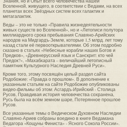
Знания, но и Опыт всего человечества нашей
Вселенной, живущего, в соответствии с Ведами, на всех
планетах всех Звёздных систем всех галактик и
метагалактик.
Веды – это не только «Правила жизнедеятельности
живых существ во Вселенной», но и «Летописи полутора
миллиардного срока пребывания Славяно-Арийских
народов на Мидгардъ-Земле, которые 1,5 млрд. лет тому
назад стали её первооткрывателями. Об этом подробно
сказано в статьях «Небесные корабли наших Богов и
Предков», «Древнерусский язык и Санскрит: кто чей
Предок?», «Махабхарата – величайший летописный
памятник Культурного Наследия Древней Руси».
Кроме того, этому посвящён целый раздел сайта
Родобожие: «Правда о прошлом». В дополнение к
указанным статьям на сайте Родобожие опубликованы
видео-фильмы об этом: Асгардъ-Ирийский - Столица
Русов, Правдивая история человечества сохранена,
Русь была на всём земном шаре, Потерянное прошлое
Русов.
Все указанные темы о Ведическом Духовном Наследии
Славяно-Ариев собраны воедино в книге Ведамана
Ведагора «Кощуны Финиста» - Ясного Сокола России».