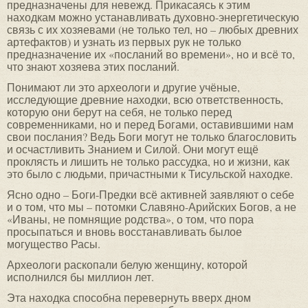
предназначены для невежд. Прикасаясь к этим
находкам можно устанавливать духовно-энергетическую
связь с их хозяевами (не только тел, но – любых древних
артефактов) и узнать из первых рук не только
предназначение их «посланий во времени», но и всё то,
что знают хозяева этих посланий.
Понимают ли это археологи и другие учёные,
исследующие древние находки, всю ответственность,
которую они берут на себя, не только перед
современниками, но и перед Богами, оставившими нам
свои послания? Ведь Боги могут не только благословить
и осчастливить Знанием и Силой. Они могут ещё
проклясть и лишить не только рассудка, но и жизни, как
это было с людьми, причастными к Тисульской находке.
Ясно одно – Боги-Предки всё активней заявляют о себе
и о том, что мы – потомки Славяно-Арийских Богов, а не
«Иваны, не помнящие родства», о том, что пора
просыпаться и вновь восстанавливать былое
могущество Расы.
Археологи раскопали белую женщину, которой
исполнился бы миллион лет.
Эта находка способна перевернуть вверх дном