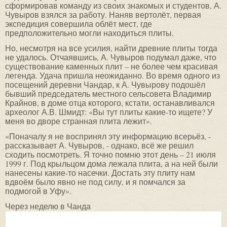
сформировав команду из своих знакомых и студентов, А.
Чувыров взялся за работу. Наняв вертолёт, первая
экспедиция совершила облёт мест, где
предположительно могли находиться плиты.
Но, несмотря на все усилия, найти древние плиты тогда
не удалось. Отчаявшись, А. Чувыров подумал даже, что
существование каменных плит – не более чем красивая
легенда. Удача пришла неожиданно. Во время одного из
посещений деревни Чандар, к А. Чувырову подошёл
бывший председатель местного сельсовета Владимир
Крайнов, в доме отца которого, кстати, останавливался
археолог А.В. Шмидт: «Вы тут плиты какие-то ищете? У
меня во дворе странная плита лежит».
«Поначалу я не воспринял эту информацию всерьёз, -
рассказывает А. Чувыров, - однако, всё же решил
сходить посмотреть. Я точно помню этот день – 21 июля
1999 г. Под крыльцом дома лежала плита, а на ней были
нанесены какие-то насечки. Достать эту плиту нам
вдвоём было явно не под силу, и я помчался за
подмогой в Уфу».
Через неделю в Чанда