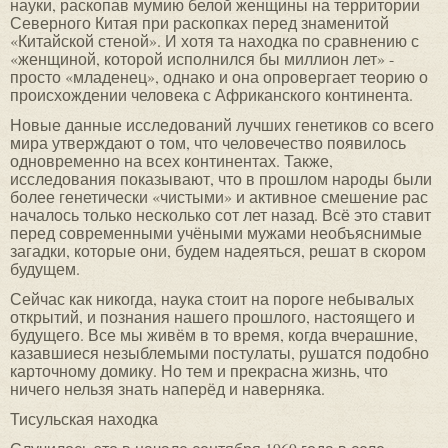
науки, раскопав мумию белой женщины на территории
Северного Китая при раскопках перед знаменитой
«Китайской стеной». И хотя та находка по сравнению с
«женщиной, которой исполнился бы миллион лет» -
просто «младенец», однако и она опровергает теорию о
происхождении человека с Африканского континента.
Новые данные исследований лучших генетиков со всего
мира утверждают о том, что человечество появилось
одновременно на всех континентах. Также,
исследования показывают, что в прошлом народы были
более генетически «чистыми» и активное смешение рас
началось только несколько сот лет назад. Всё это ставит
перед современными учёными мужами необъяснимые
загадки, которые они, будем надеяться, решат в скором
будущем.
Сейчас как никогда, наука стоит на пороге небывалых
открытий, и познания нашего прошлого, настоящего и
будущего. Все мы живём в то время, когда вчерашние,
казавшиеся незыблемыми постулаты, рушатся подобно
карточному домику. Но тем и прекрасна жизнь, что
ничего нельзя знать наперёд и наверняка.
Тисульская находка