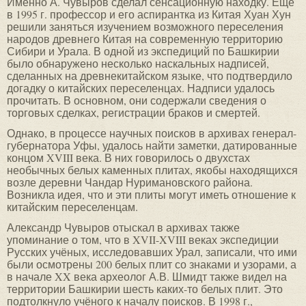
Именно А. Чувыров сделал сенсационную находку. Ещё
в 1995 г. профессор и его аспирантка из Китая Хуан Хун
решили заняться изучением возможного переселения
народов древнего Китая на современную территорию
Сибири и Урала. В одной из экспедиций по Башкирии
было обнаружено несколько наскальных надписей,
сделанных на древнекитайском языке, что подтвердило
догадку о китайских переселенцах. Надписи удалось
прочитать. В основном, они содержали сведения о
торговых сделках, регистрации браков и смертей.
Однако, в процессе научных поисков в архивах генерал-
губернатора Уфы, удалось найти заметки, датированные
концом XVIII века. В них говорилось о двухстах
необычных белых каменных плитах, якобы находящихся
возле деревни Чандар Нуримановского района.
Возникла идея, что и эти плиты могут иметь отношение к
китайским переселенцам.
Александр Чувыров отыскал в архивах также
упоминание о том, что в XVII-XVIII веках экспедиции
Русских учёных, исследовавших Урал, записали, что ими
были осмотрены 200 белых плит со знаками и узорами, а
в начале XX века археолог А.В. Шмидт также видел на
территории Башкирии шесть каких-то белых плит. Это
подтолкнуло учёного к началу поисков. В 1998 г.,