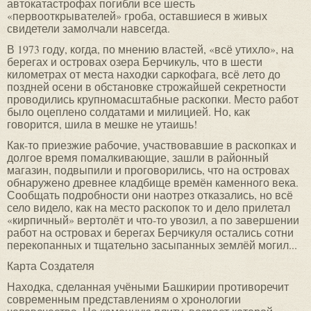
автокатастрофах погибли все шесть
«первооткрывателей» гроба, оставшиеся в живых
свидетели замолчали навсегда.
В 1973 году, когда, по мнению властей, «всё утихло», на
берегах и островах озера Берчикуль, что в шести
километрах от места находки саркофага, всё лето до
поздней осени в обстановке строжайшей секретности
проводились крупномасштабные раскопки. Место работ
было оцеплено солдатами и милицией. Но, как
говорится, шила в мешке не утаишь!
Как-то приезжие рабочие, участвовавшие в раскопках и
долгое время помалкивающие, зашли в районный
магазин, подвыпили и проговорились, что на островах
обнаружено древнее кладбище времён каменного века.
Сообщать подробности они наотрез отказались, но всё
село видело, как на место раскопок то и дело прилетал
«кирпичный» вертолёт и что-то увозил, а по завершении
работ на островах и берегах Берчикуля остались сотни
перекопанных и тщательно засыпанных землёй могил...
Карта Создателя
Находка, сделанная учёными Башкирии противоречит
современным представлениям о хронологии