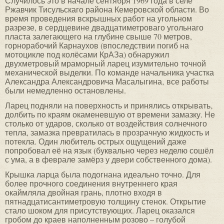
Случилось это в начале сентября 1969 года в селе
Ржавчик Тисульскаго района Кемеровской области. Во
время проведения вскрышных работ на угольном
разрезе, в сердцевине двадцатиметроваго угольнаго
пласта залегающего на глубине свыше 70 метров,
горнорабочий Карнаухов (впоследствии погиб на
мотоцикле под колёсами КрАЗа) обнаружил
двухметровый мраморный ларец изумительно точной
механической выделки. По команде начальника участка
Александра Александровича Масалыгина‚ все работы
были немедленно остановлены.
Ларец подняли на поверхность и принялись открывать‚
долбить по краям окаменевшую от времени замазку. Не
столько от ударов, сколько от воздействия солнечного
тепла, замазка превратилась в прозрачную жидкость и
потекла. Один любитель острых ощущений даже
попробовал её на язык (буквально через неделю сошёл
с ума, а в феврале замёрз у двери собственного дома).
Крышка ларца была подогнана идеально точно. Для
более прочного соединения внутреннего края
окаймляла двойная грань, плотно входя в
пятнадцатисантиметровую толщину стенок. Открытие
стало шоком для присутствующих. Ларец оказался
гробом до краев наполненным розово – голубой