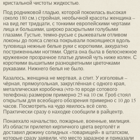
кристальной чистоты жидкостью.
Под родниковой гладью, которой покоилась высокая
(около 180 см.) стройная, необычной красоты женщина –
на вид лет тридцати, с тонкими европейскими чертами
лица и большими, широко раскрытыми голубыми
глазами. Густые, темно-русые с рыжеватым отливом
локоны до пояса слегка покрывали покоящиеся вдоль
туловища нежные белые руки с короткими, аккуратно
постриженными ногтями. Одета она была в белоснежное
кружевное прозрачное платье длиной чуть ниже колен. С
короткими вышитыми разноцветными цветочками
рукавами. Нижнего белья не было.
Казалось, женщина не мертвая, а спит. У изголовья –
чёрная, прямоугольная, закруглённая с одного края,
металлическая коробочка (что-то вроде сотового
телефона) размером примерно 25 на 10 см. Гроб стоял
открытым для всеобщего обозрения примерно с 10 до 15
часов. Посмотреть на чудо явилось всё село.
Практически сразу о находке сообщили в райцентр.
Понаехало начальство, пожарные, военные, милиция.
Из области прилетел кирпичного цвета вертолёт и
доставил дюжину солидных «товарищей» в штатском,
которые сразу заявили, что место заразное и приказали