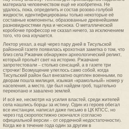
материала человечеством ещё не изобретена. Не
удалось, пока, определить и состав розово-голубой
жидкости, идентифицированы только некоторые её
составные компоненты, образованные древнейшими
разновидностями лука и чеснока. О металлической
коробочке профессор не сказал ничего, за исключением
того, что она изучается.
Лектор уехал, а ещё через пару дней в Тисульской
районной газете появилась крохотная заметка о том, что
близ села Ржавчик обнаружен археологический реликт,
который прольёт свет на историю. Ржавчане
запротестовали – столько сенсаций, а в газете три
строчки! Возмущение улеглось само собой, когда
Тисульский район был внезапно оцеплен военными, по
дворам пошла милиция, изымая «крамольный» номер у
населения, а место, где был найдем гроб, тщательно
перекопано и завалено землей.
И всё же, несмотря на усилия властей, среди жителей
села нашлись борцы за истину. Один из героев обегал
все инстанции, написал даже письмо в ЦК КПСС, но
через год скоропостижно скончался (согласно
официальной версии – от сердечной недостаточности).
Когда же в течение года один за другим в