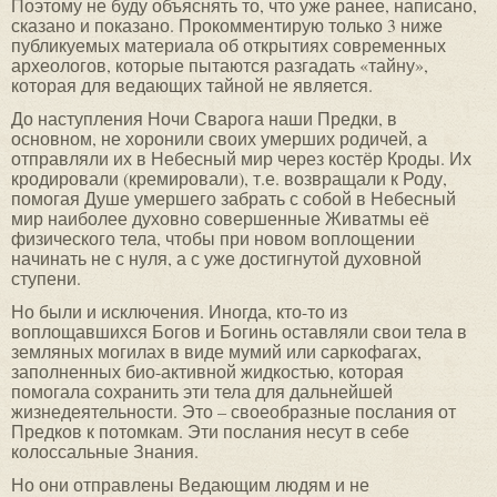
Поэтому не буду объяснять то, что уже ранее, написано,
сказано и показано. Прокомментирую только 3 ниже
публикуемых материала об открытиях современных
археологов, которые пытаются разгадать «тайну»,
которая для ведающих тайной не является.
До наступления Ночи Сварога наши Предки, в
основном, не хоронили своих умерших родичей, а
отправляли их в Небесный мир через костёр Кроды. Их
кродировали (кремировали), т.е. возвращали к Роду,
помогая Душе умершего забрать с собой в Небесный
мир наиболее духовно совершенные Живатмы её
физического тела, чтобы при новом воплощении
начинать не с нуля, а с уже достигнутой духовной
ступени.
Но были и исключения. Иногда, кто-то из
воплощавшихся Богов и Богинь оставляли свои тела в
земляных могилах в виде мумий или саркофагах,
заполненных био-активной жидкостью, которая
помогала сохранить эти тела для дальнейшей
жизнедеятельности. Это – своеобразные послания от
Предков к потомкам. Эти послания несут в себе
колоссальные Знания.
Но они отправлены Ведающим людям и не