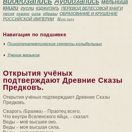
видеозапись
Аудиозапись
мельница
книги
гусли
ЮДЖИЗМЪ
ПЕРЕВОД ВЕЛЕСОВОЙ КНИГИ
песня
сказки
сила
образы
ОБРАЗОВАНИЕ И КРУШЕНИЕ
РОССИЙСКОЙ ИМПЕРИИ
More tags
Навигация по подшивке
Психотерапевтические секреты колыбельных
Учение мазыков
Открытия учёных
подтверждают Древние Сказы
Предковъ.
Открытия учёных подтверждают Древние Сказы
Предковъ.
Сварогъ (Брахма) – Праотец всего,
Что внутри Вселенского яйца, – сказал:
Веды – моё высшее око,
Веды – моя высшая сила,