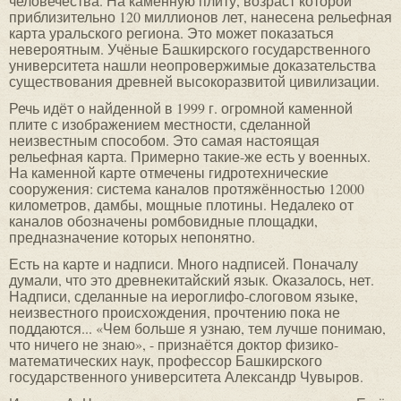
человечества. На каменную плиту, возраст которой
приблизительно 120 миллионов лет, нанесена рельефная
карта уральского региона. Это может показаться
невероятным. Учёные Башкирского государственного
университета нашли неопровержимые доказательства
существования древней высокоразвитой цивилизации.
Речь идёт о найденной в 1999 г. огромной каменной
плите с изображением местности, сделанной
неизвестным способом. Это самая настоящая
рельефная карта. Примерно такие-же есть у военных.
На каменной карте отмечены гидротехнические
сооружения: система каналов протяжённостью 12000
километров, дамбы, мощные плотины. Недалеко от
каналов обозначены ромбовидные площадки,
предназначение которых непонятно.
Есть на карте и надписи. Много надписей. Поначалу
думали, что это древнекитайский язык. Оказалось, нет.
Надписи, сделанные на иероглифо-слоговом языке,
неизвестного происхождения, прочтению пока не
поддаются... «Чем больше я узнаю, тем лучше понимаю,
что ничего не знаю», - признаётся доктор физико-
математических наук, профессор Башкирского
государственного университета Александр Чувыров.