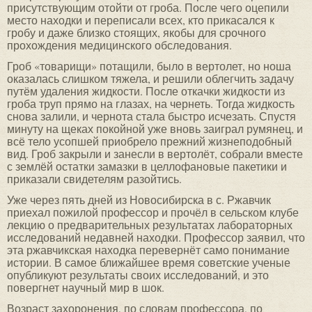
присутствующим отойти от гроба. После чего оцепили
место находки и переписали всех, кто прикасался к
гробу и даже близко стоящих, якобы для срочного
прохождения медицинского обследования.
Гроб «товарищи» потащили, было в вертолет, но ноша
оказалась слишком тяжела, и решили облегчить задачу
путём удаления жидкости. После откачки жидкости из
гроба труп прямо на глазах, на чернеть. Тогда жидкость
снова залили, и чернота стала быстро исчезать. Спустя
минуту на щеках покойной уже вновь заиграл румянец, и
всё тело усопшей приобрело прежний жизнеподобный
вид. Гроб закрыли и занесли в вертолёт, собрали вместе
с землёй остатки замазки в целлофановые пакетики и
приказали свидетелям разойтись.
Уже через пять дней из Новосибирска в с. Ржавчик
приехал пожилой профессор и прочёл в сельском клубе
лекцию о предварительных результатах лабораторных
исследований недавней находки. Профессор заявил, что
эта ржавчикская находка перевернёт само понимание
истории. В самое ближайшее время советские ученые
опубликуют результаты своих исследований, и это
повергнет научный мир в шок.
Возраст захоронения, по словам профессора, по