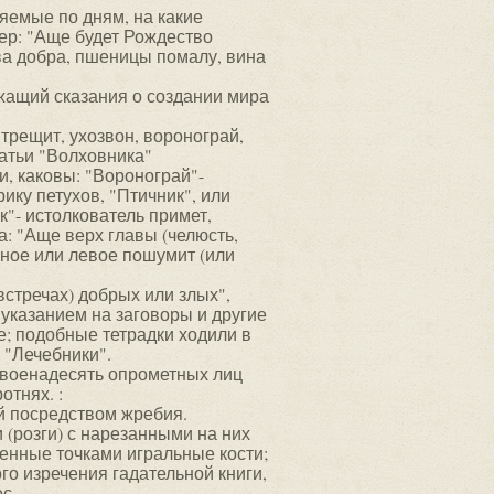
ляемые по дням, на какие
ер: "Аще будет Рождество
тва добра, пшеницы помалу, вина
ржащий сказания о создании мира
 трещит, ухозвон, воронограй,
татьи "Волховника"
, каковы: "Воронограй"-
ику петухов, "Птичник", или
к"- истолкователь примет,
а: "Аще верх главы (челюсть,
есное или левое пошумит (или
 встречах) добрых или злых",
 указанием на заговоры и другие
; подобные тетрадки ходили в
 "Лечебники".
ь двоенадесять опрометных лиц
отнях. :
ий посредством жребия.
 (розги) с нарезанными на них
ченные точками игральные кости;
го изречения гадательной книги,
с.