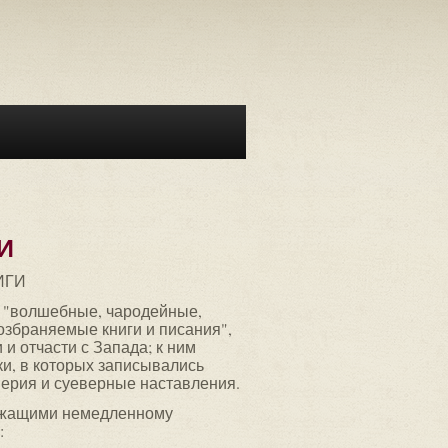
И
ИГИ
"волшебные, чародейные,
озбраняемые книги и писания",
 и отчасти с Запада; к ним
ки, в которых записывались
верия и суеверные наставления.
ежащими немедленному
: