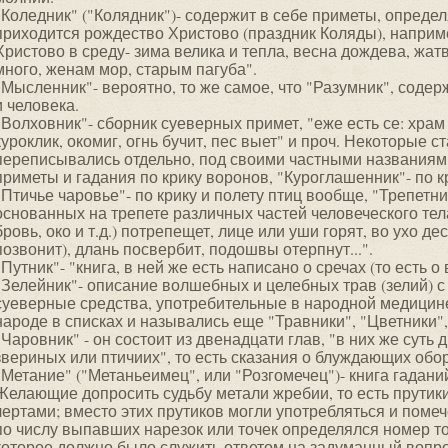
"Коледник" ("Колядник")- содержит в себе приметы, опреде
приходится рождество Христово (праздник Коляды), наприм
Христово в среду- зима велика и тепла, весна дождева, жа
много, женам мор, старым пагуба".
"Мысленник"- вероятно, то же самое, что "Разумник", соде
и человека.
"Волховник"- сборник суеверных примет, "еже есть се: храм
куроклик, окомиг, огнь бучит, пес выет" и проч. Некоторые с
переписывались отдельно, под своими частными названиями
приметы и гадания по крику воронов, "Куроглашенник"- по кр
"Птичье чаровье"- по крику и полету птиц вообще, "Трепетни
основанных на трепете различных частей человеческого тел
бровь, око и т.д.) потрепещет, лице или уши горят, во ухо д
позвонит), длань посвербит, подошвы отерпнут...".
"Путник"- "книга, в ней же есть написано о сречах (то есть о
"Зелейник"- описание волшебных и целебных трав (зелий) с
суеверные средства, употребительные в народной медицине
народе в списках и назывались еще "Травники", "Цветники",
"Чаровник" - он состоит из двенадцати глав, "в них же сут
звериных или птичиих", то есть сказания о блуждающих обор
"Метание" ("Метаньеимец", или "Розгомечец")- книга гадан
Желающие допросить судьбу метали жребии, то есть прутики
чертами; вместо этих прутиков могли употребляться и поме
по числу выпавших нарезок или точек определялся номер то
которое должно было служить ответом на задуманный вопро