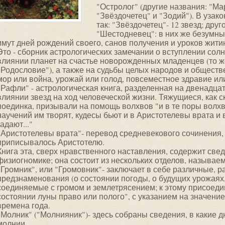
"Остролог" (другие названия: "Ма
"Звёздочетец" и "Зодий"). В узак
так: "Звёздочетец"- 12 звезд; дру
"Шестодневец": в них же безумн
имут дней рождений своего, санов получения и уроков жити
Это - сборник астрологических замечании о вступлении солн
влиянии планет на счастье новорожденных младенцев (то же
"Родословие"), а также на судьбы целых народов и обществ
мор или война, урожай или голод, повсеместное здравие ил
"Рафли" - астрологическая книга, разделенная на двенадцать
влиянии звезд на ход человеческой жизни. Тяжущиеся, как с
поединка, призывали на помощь волхвов "и в те поры волхв
научений им творят, кудесы бьют и в Аристотелевы врата и 
гадают..."
"Аристотелевы врата"- перевод средневекового сочинения,
приписывалось Аристотелю.
Книга эта, сверх нравственного наставления, содержит све
физиогномике; она состоит из нескольких отделов, называе
"Громник", или "Громовник"- заключает в себе различные, 
предзнаменования (о состоянии погоды, о будущих урожаях,
соединяемые с громом и землетрясением; к этому присоедин
состоянии луны право или полого", с указанием на значение
времена года.
"Молник" ("Молнияник")- здесь собраны сведения, в какие 
молнии.