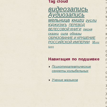
Tag cloud
видеозапись
Аудиозапись
мельница
книги
гусли
ЮДЖИЗМЪ
ПЕРЕВОД
ВЕЛЕСОВОЙ КНИГИ
песня
сказки
сила
образы
ОБРАЗОВАНИЕ И КРУШЕНИЕ
РОССИЙСКОЙ ИМПЕРИИ
More
tags
Навигация по подшивке
Психотерапевтические
секреты колыбельных
Учение мазыков