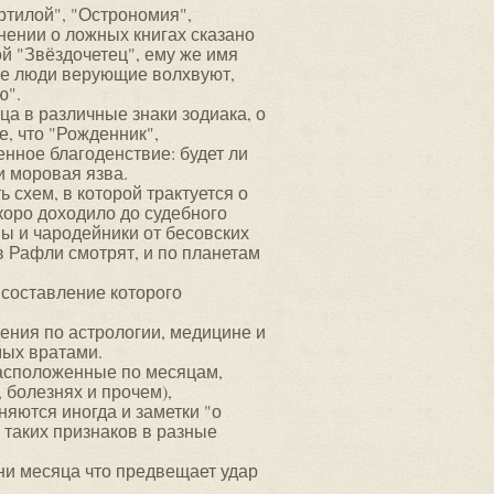
ртилой", "Острономия",
онении о ложных книгах сказано
гой "Звёздочетец", ему же имя
ые люди верующие волхвуют,
ю".
ца в различные знаки зодиака, о
, что "Рожденник",
енное благоденствие: будет ли
и моровая язва.
 схем, в которой трактуется о
коро доходило до судебного
ы и чародейники от бесовских
в Рафли смотрят, и по планетам
 составление которого
дения по астрологии, медицине и
мых вратами.
расположенные по месяцам,
 болезнях и прочем),
яются иногда и заметки "о
 таких признаков в разные
дни месяца что предвещает удар