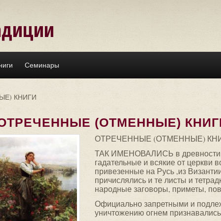
адиции
ниги
Семинары
ЫЕ) КНИГИ
ОТРЕЧЕННЫЕ (ОТМЕННЫЕ) КНИГ
ОТРЕЧЕННЫЕ (ОТМЕННЫЕ) КН
ТАК ИМЕНОВАЛИСЬ в древности 
гадательные и всякие от церкви в
привезенные на Русь ,из Византии
причислялись и те листы и тетрад
народные заговоры, приметы, по
Официально запретными и подл
уничтожению огнем признавались