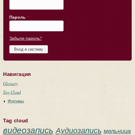
Пароль
*
Забыли пароль?
Навигация
Glossary
Tag Cloud
Форумы
Tag cloud
видеозапись
Аудиозапись
мельница