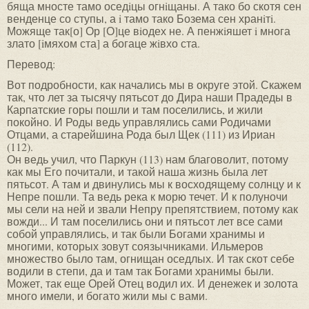
бяща мносте тамо оседiцы огнiщаны. А тако бо скотя сен
венденце со ступы, а i тамо тако Бозема сен хранiтi.
Можяще так[о] Ор [О]це вiодех не. А пенжiяшет i многа
злато [iмяхом ста] а богаце жiвхо ста.
Перевод:
Вот подробности, как начались мы в округе этой. Скажем
так, что лет за тысячу пятьсот до Дира наши Прадеды в
Карпатские горы пошли и там поселились, и жили
покойно. И Роды ведь управлялись сами Родичами
Отцами, а старейшина Рода был Щек (111) из Ириан
(112).
Он ведь учил, что Паркун (113) нам благоволит, потому
как мы Его почитали, и такой наша жизнь была лет
пятьсот. А там и двинулись мы к восходящему солнцу и к
Непре пошли. Та ведь река к морю течет. И к полуночи
мы сели на ней и звали Непру препятствием, потому как
вожди... И там поселились они и пятьсот лет все сами
собой управлялись, и так были Богами хранимы и
многими, которых зовут соязычниками. Ильмеров
множество было там, огнищан оседлых. И так скот себе
водили в степи, да и там так Богами хранимы были.
Может, так еще Орей Отец водил их. И денежек и золота
много имели, и богато жили мы с вами.