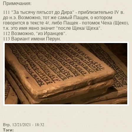
Примечания:
111 "За тысячу пятьсот до Дира" - приблизительно IV в.
до н.э. Возможно, тот же самый Пащек, о котором
говорится в тексте 4г, либо Пащек - потомок Чеха (Щеко),
т.к. это имя явно значит "после Щека/ Щеха".
112 Возможно, "из Иранцев".
113 Вариант имени Перун.
Втр, 12/21/2021 - 18:32
Тэги: