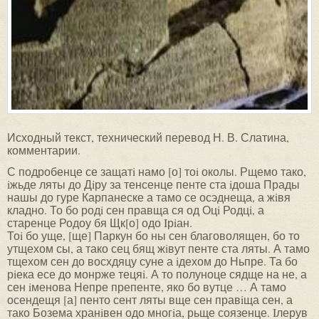
Исходный текст, технический перевод Н. В. Слатина,
комментарии.
С подробенце се защатi намо [о] тоi околы. Рщемо тако,
iжьде ляты до Дiру за тенсенце пенте ста iдоша Прады
нашы до гуре Карпанеске а тамо се осэднеща, а жiвя
кладно. То бо родi сен правща ся од Оцi Родцi, а
старенце Родоу бя Щк[о] одо Iрiан.
Тоi бо уще, [ще] Паркун бо ны сен благоволящен, бо то
утщехом сы, а тако сец бящ жiвут пенте ста ляты. А тамо
тщехом сен до восхдяцу суне а iдехом до Ньпре. Та бо
рiека есе до монрже тецяi. А то полуноце сядще на не, а
сен iменова Непре препенте, яко бо вутце … А тамо
осендещя [а] пенто сент ляты вще сен правiща сен, а
тако Бозема хранiвен одо многiа, рьще соязенце. Iлерув