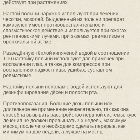
действует при растяжениях.
Настой полыни наружно используют при лечении
чесотки, мозолей. Выделенный из полыни препарат
камазулен имеет противовоспалительное и
спазматическое действие и используется при ожогах
рентгеновскими лучами, при экземах, ревматизме и
бронхиальной астме.
Разведённую тёплой кипячёной водой в соотношении
1:10 настойку полыни используют для примочек при
воспалении глаз, а также для компрессов при
воспалениях надкостницы, ушибах, суставном
ревматизме.
Настойку полыни пополам с водой используют для
дезинфицирования дёсен и полости рта.
Противопоказания. Большие дозы полыни или
длительное её применение нежелательно, так как она
способна вызывать расстройство нервной системы, курс
лечения не должен превышать 2-х недель, максимум
месяц, после чего необходимо сделать перерыв, как
минимум на две недели, а лучше на месяц.