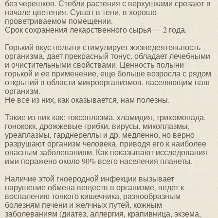
без черешков. Стебли растения с верхушками срезают в
начале цветения. Сушат в тени, в хорошо
проветриваемом помещении.
Срок сохранения лекарственного сырья — 2 года.
Горький вкус полыни стимулирует жизнедеятельность
организма, дает прекрасный тонус, обладает лечебными
и очистительными свойствами. Ценность полыни
горькой и ее применение, еще больше возросла с рядом
открытий в области микроорганизмов, населяющим наш
организм.
Не все из них, как оказывается, нам полезны.
Такие из них как: токсоплазма, хламидия, трихомонада,
гонококк, дрожжевые грибки, вирусы, микоплазмы,
уреаплазмы, гарднереллы и др. медленно, но верно
разрушают организм человека, приводя его к наиболее
опасным заболеваниям. Как показывают исследования
ими поражено около 90% всего населения планеты.
Наличие этой гноеродной инфекции вызывает
нарушение обмена веществ в организме, ведет к
воспалению тонкого кишечника, разнообразным
болезням печени и желчных путей, кожным
заболеваниям (диатез, аллергия, крапивница, экзема,