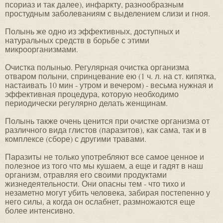
псориаз и так далее), инфаркту, разнообразным
простудным заболеваниям с выделением слизи и гноя.
Полынь же одно из эффективных, доступных и
натуральных средств в борьбе с этими
микроорганизмами.
Очистка полынью. Регулярная очистка организма
отваром полыни, спринцевание ею (1 ч. л. на ст. кипятка,
настаивать 10 мин - утром и вечером) - весьма нужная и
эффективная процедура, которую необходимо
периодически регулярно делать женщинам.
Полынь также очень ценится при очистке организма от
различного вида глистов (паразитов), как сама, так и в
комплексе (сборе) с другими травами.
Паразиты не только употребляют все самое ценное и
полезное из того что мы кушаем, а еще и гадят в наш
организм, отравляя его своими продуктами
жизнедеятельности. Они опасны тем - что тихо и
незаметно могут убить человека, забирая постепенно у
него силы, а когда он ослабнет, размножаются еще
более интенсивно.