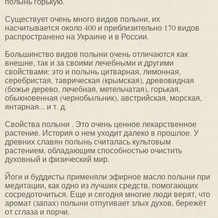
полынь горькую.
Существует очень много видов полыни, их
насчитывается около 400 и приблизительно 170 видов
распространено на Украине и в России.
Большинство видов полыни очень отличаются как
внешне, так и за своими лечебными и другими
свойствами: это и полынь цитварная, лимонная,
серебристая, таврическая (крымская), древовидная
(божье дерево, лечебная, метельчатая), горькая,
обыкновенная (чернобыльник), австрийская, морская,
янтарная... и т. д.
Свойства полыни . Это очень ценное лекарственное
растение. История о нем уходит далеко в прошлое. У
древних славян полынь считалась культовым
растением, обладающим способностью очистить
духовный и физический мир.
Йоги и буддисты применяли эфирное масло полыни при
медитации, как одно из лучших средств, помогающих
сосредоточиться. Еще и сегодня многие люди верят, что
аромат (запах) полыни отпугивает злых духов, бережёт
от сглаза и порчи.