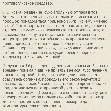
противоглистное средство.
3. Очистка (очищение) сухой полынью от паразитов.
Берем заготовленную сухую полынь и измельчаем ее в
порошок, понадобиться примерно 100гр. Почему именно
сухая? Т. к. отвар, как показывает практика, не доходит в
отдаленные участки кишечника (толстого кишечника), он
всасывается по пути и остается в не значительной
концентрации, важно чтобы полынь прошла через весь
пищеварительный тракт и пролечила все участки.
Сначала первые 3 дня и каждые 2-2,5 часа принимаем
по 1 неполной чайной лож. сухой полыни: порцию
кладем в рот и запиваем водой.
Получается 5-6 раз в день, далее уменьшаем до 3-4 раз, к
времени приема пищи не привязываемся. Курс лечения
полынью горькой - 1 неделя, в очищение вовлекается
сразу весь организм, проводить его рекомендуется 2
раза на год - весной и осенью, а также во время очистки
придерживаться вегетарианской диеты и делать
полынные клизмы (1 раз в день) и спринцеваться (утром
и вечером) из настоя полыни (1-2 чайн. ложки на 1 литр
кипятка, настоять до остывания, примерно до
температуры тела и процедить).