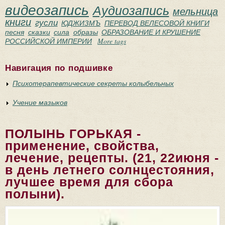
видеозапись
Аудиозапись
мельница
книги
гусли
ЮДЖИЗМЪ
ПЕРЕВОД ВЕЛЕСОВОЙ КНИГИ
песня
сказки
сила
образы
ОБРАЗОВАНИЕ И КРУШЕНИЕ
РОССИЙСКОЙ ИМПЕРИИ
More tags
Навигация по подшивке
Психотерапевтические секреты колыбельных
Учение мазыков
ПОЛЫНЬ ГОРЬКАЯ -
применение, свойства,
лечение, рецепты. (21, 22июня -
в день летнего солнцестояния,
лучшее время для сбора
полыни).