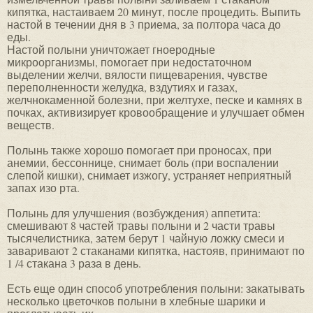
кипятка, настаиваем 20 минут, после процедить. Выпить
настой в течении дня в 3 приема, за полтора часа до
еды.
Настой полыни уничтожает гноеродные
микроорганизмы, помогает при недостаточном
выделении желчи, вялости пищеварения, чувстве
переполненности желудка, вздутиях и газах,
желчнокаменной болезни, при желтухе, песке и камнях в
почках, активизирует кровообращение и улучшает обмен
веществ.
Полынь также хорошо помогает при проносах, при
анемии, бессоннице, снимает боль (при воспалении
слепой кишки), снимает изжогу, устраняет неприятный
запах изо рта.
Полынь для улучшения (возбуждения) аппетита:
смешивают 8 частей травы полыни и 2 части травы
тысячелистника, затем берут 1 чайную ложку смеси и
заваривают 2 стаканами кипятка, настояв, принимают по
1 /4 стакана 3 раза в день.
Есть еще один способ употребления полыни: закатывать
несколько цветочков полыни в хлебные шарики и