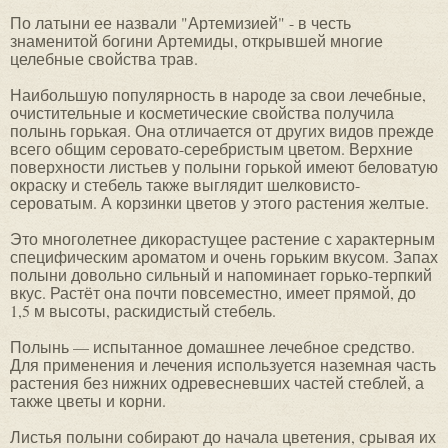
По латыни ее назвали "Артемизией" - в честь
знаменитой богини Артемиды, открывшей многие
целебные свойства трав.
Наибольшую популярность в народе за свои лечебные,
очистительные и косметические свойства получила
полынь горькая. Она отличается от других видов прежде
всего общим серовато-серебристым цветом. Верхние
поверхности листьев у полыни горькой имеют беловатую
окраску и стебель также выглядит шелковисто-
сероватым. А корзинки цветов у этого растения желтые.
Это многолетнее дикорастущее растение с характерным
специфическим ароматом и очень горьким вкусом. Запах
полыни довольно сильный и напоминает горько-терпкий
вкус. Растёт она почти повсеместно, имеет прямой, до
1,5 м высоты, раскидистый стебель.
Полынь — испытанное домашнее лечебное средство.
Для применения и лечения используется наземная часть
растения без нижних одревесневших частей стеблей, а
также цветы и корни.
Листья полыни собирают до начала цветения, срывая их