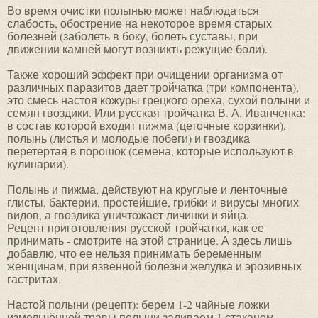
Во время очистки полынью может наблюдаться
слабость, обострение на некоторое время старых
болезней (заболеть в боку, болеть суставы, при
движении камней могут возникть режущие боли).
Также хороший эффект при очищении организма от
различных паразитов дает тройчатка (три компонента),
это смесь настоя кожуры грецкого ореха, сухой полыни и
семян гвоздики. Или русская тройчатка В. А. Иванченка:
в состав которой входит пижма (цеточные корзинки),
полынь (листья и молодые побеги) и гвоздика
перетертая в порошок (семена, которые используют в
кулинарии).
Полынь и пижма, действуют на круглые и ленточные
глисты, бактерии, простейшие, грибки и вирусы многих
видов, а гвоздика уничтожает личинки и яйца.
Рецепт приготовления русской тройчатки, как ее
принимать - смотрите на этой странице. А здесь лишь
добавлю, что ее нельзя принимать беременным
женщинам, при язвенной болезни желудка и эрозивных
гастритах.
Настой полыни (рецепт): берем 1-2 чайные ложки
измельчённой травы полыни заливаем 1 стаканом