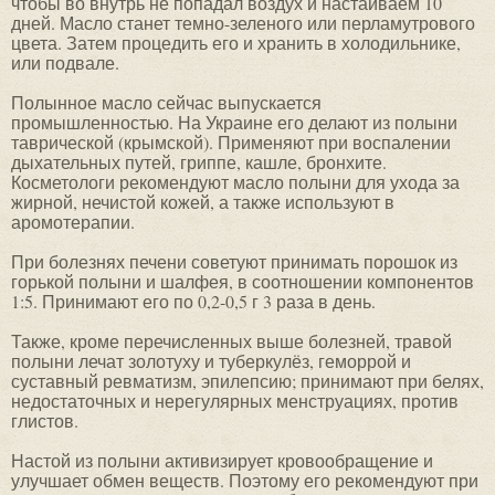
чтобы во внутрь не попадал воздух и настаиваем 10
дней. Масло станет темно-зеленого или перламутрового
цвета. Затем процедить его и хранить в холодильнике,
или подвале.
Полынное масло сейчас выпускается
промышленностью. На Украине его делают из полыни
таврической (крымской). Применяют при воспалении
дыхательных путей, гриппе, кашле, бронхите.
Косметологи рекомендуют масло полыни для ухода за
жирной, нечистой кожей, а также используют в
аромотерапии.
При болезнях печени советуют принимать порошок из
горькой полыни и шалфея, в соотношении компонентов
1:5. Принимают его по 0,2-0,5 г 3 раза в день.
Также, кроме перечисленных выше болезней, травой
полыни лечат золотуху и туберкулёз, геморрой и
суставный ревматизм, эпилепсию; принимают при белях,
недостаточных и нерегулярных менструациях, против
глистов.
Настой из полыни активизирует кровообращение и
улучшает обмен веществ. Поэтому его рекомендуют при