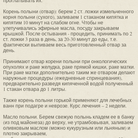
проглатывать их.
Корень полыни (отвар): берем 2 ст. ложки измельченного
корня полыни (сухого), заливаем 1 стаканом кипятка и
кипятим 10 минут на слабом огне. Чтобы не
улетучивались эфирные масла, посуду закрываем
крышкой. После остывания - процедить, принимать по 2
ст. ложки 3 раза в день, за 20-30 минут до еды, т.е.
фактически выпиваем весь приготовленный отвар за
день.
Принимают отвар корени полыни при онкологических
опухолях и раке желудка, раке прямой кишки, раке матки.
При раке матки дополнительно таким же отваром делают
наружные процедуры (ежедневные спринцевания),
предварительно разведя кипяченной водой полученный
1 стакан отвара до 1 литры.
Также корень полыни горькой применяют для лечебных
ванн при подагре и неврозе. Курс лечения – 2 недели.
Масло полыни. Берем свежую полынь кладем ее в банку
(из под майонеза) до верху, не утрамбовывая, заливаем
оливковым маслом (можно кукурузным или льняным) и
плотно закрываем,