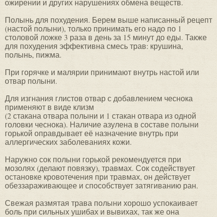
ожирении и других нарушениях обмена веществ.
Полынь для похудения. Берем выше написанный рецепт
(настой полыни), только принимать его надо по 1
столовой ложке 3 раза в день за 15 минут до еды. Также
для похудения эффективна смесь трав: крушина,
полынь, пижма.
При горячке и малярии принимают внутрь настой или
отвар полыни.
Для изгнания глистов отвар с добавлением чеснока
применяют в виде клизм
(2 стакана отвара полыни и 1 стакан отвара из одной
головки чеснока). Наличие азулена в составе полыни
горькой оправдывает её назначение внутрь при
аллергических заболеваниях кожи.
Наружно сок полыни горькой рекомендуется при
мозолях (делают повязку), травмах. Сок содействует
остановке кровотечения при травмах, он действует
обеззараживающее и способствует затягиванию ран.
Свежая размятая трава полыни хорошо успокаивает
боль при сильных ушибах и вывихах, так же она