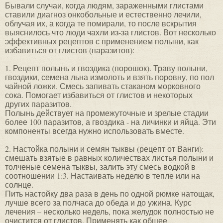
Бывали случаи, когда людям, зараженными глистами
ставили диагноз онкобольные и естественно лечили,
облучая их, а когда те помирали, то после вскрытия
выяснилось что люди чахли из-за глистов. Вот несколько
эффективных рецептов с применением полыни, как
избавиться от глистов (паразитов):
1. Рецепт полынь и гвоздика (порошок). Траву полыни,
гвоздики, семена льна измолоть и взять поровну, по пол
чайной ложки. Смесь запивать стаканом морковного
сока. Помогает избавиться от глистов и некоторых
других паразитов.
Полынь действует на промежуточные и зрелые стадии
более 100 паразитов, а гвоздика - на личинки и яйца. Эти
компоненты всегда нужно использовать вместе.
2. Настойка полыни и семян тыквы (рецепт от Ванги):
смешать взятые в равных количествах листья полыни и
толченые семена тыквы, залить эту смесь водкой в
соотношении 1:3. Настаивать неделю в тепле или на
солнце.
Пить настойку два раза в день по одной рюмке натощак,
лучше всего за полчаса до обеда и до ужина. Курс
лечения – несколько недель, пока желудок полностью не
очистится от глистов. Применять как общее