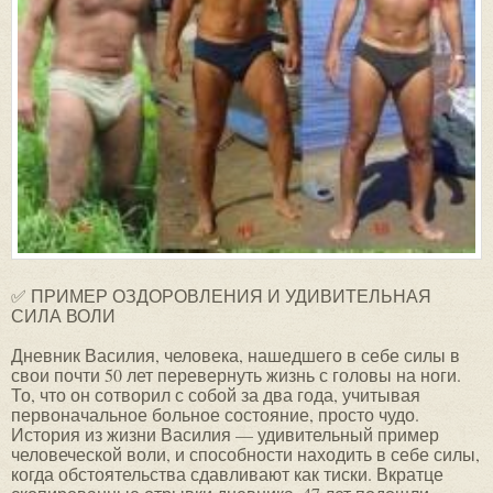
✅ ПРИМЕР ОЗДОРОВЛЕНИЯ И УДИВИТЕЛЬНАЯ
СИЛА ВОЛИ
Дневник Василия, человека, нашедшего в себе силы в свои почти 50 лет перевернуть жизнь с головы на ноги. То, что он сотворил с собой за два года, учитывая первоначальное больное состояние, просто чудо. История из жизни Василия — удивительный пример человеческой воли, и способности находить в себе силы, когда обстоятельства сдавливают как тиски. Вкратце скопированные отрывки дневника. 47 лет подошли незаметно. Жил как реактивный истребитель. Работал по 18 часов в сутки, а бывало и больше. Работа и физическая, и нервная — все вместе. Сначала становился, как специалист, затем ставил свое предприятие и дело, вроде все получилось, но вот с чем я столкнулся, как только все получилось… Голова и тело уже ныли около 10 лет. Вечно красные глаза, вечная усталость, постоянно себя взбадривал кофе и сигаретами, иногда спиртное, при росте 172 вес 98 кг, уже трудности с нагибанием и одеванием обуви. К врачам не ходил 25 лет, все простуды и недомогания переносил на ногах. И после празднования 45 лет меня стало валить с ног буквально. Жуткие боли в голове, в ушах постоянный орущий звон, глаза навыкате. Живот и поясницу ломит, пища не усваивается и не выходит, нога стала хромать. Это весна 2000 г. Пришлось обратится к врачам, тут же нашли кучу разных микробов и гадостей. Надавали антибиотиков и иммунных препаратов, от которых через 15-20 дней стало еще хуже. Вспомнил молодость, когда в стройотряде подхватил желтуху и печень перестала работать, два раза съездил на МинВоды (вода, ванны, грязи) и все заработало. Поехал в Железноводск. Кое-как пью воду, принимаю ванны, грязи, проходит неделя другая и все, как мертвому припарки. Попадаются в руки книги Малахова. Брэгга, Шелтона, Щадилова, Семеновой, Гогулан, начинает что-то в голове проясняться. Даже попробовал (но было очень страшно, на нервах, выдержу или нет) 1 день голодовки и клизма (правда, больше 200 гр. не вливалось никак, боли адские). Вышел, какой-то деготь, чему я был очень сильно удивлен. Приехал домой, толку от лечения никакого, только польза в том, что на книги набрел. Попробовал далее раз в неделю голодать и диету овощную себе поставить (понятно, не без мяса и т.п., как же без него, я тогда такого себе не представлял), и такое стало из меня выходить, кал ведрами черного цвета, как мазут. И решился я тут же на голодовку дней так 10, а получилось 30. Но сделал 2 ошибки. Первая — я еще курил и не бросил, второе доверился врачу, которая вроде бы имела опыт очищения у пациентов, она мне колола внутривенно всякие там солевые растворы, вроде бы для осаждения токсинов. Проходит после голодовки еще дней 25-30, но здоровым себя еще не чувствовал, хотя боли прошли, голова посветлела, хромата пропала, но кишечник и печень как надо не работали, пища не переваривалась, кал не формировался, боли в животе были всегда, никак не мог наладить диету. Хотелось сразу перестроится, но организм не хотел почему-то. Похудел, но за 3 месяца снова вес практически восстановился (95-96 кг). Так прошел 2000 год. Наступил 2001 год. Вроде стало лучше, но не здоров, кишки и печень не работают, жирный как свинья, настроение поганое, жизненной энергии нет вообще, от реактивного самолета одна труба осталась. И тут мне скрючивает руки и шею, а также часть грудного отдела. Боли адские. Дают обезболивающие наркотические. Ходить практически не могу, кое-как лежу в постели, безболезненного положения нет. Массажистка и врач две недели колдовали, толку никакого. Магнитно-резонансная томография показала 12 протрузий и 2 грыжи в шее и верхнегрудном отделе (как мне объяснили, остеохондроз это выпячивание дисков до 1 мм, протрузии до 4 мм, грыжи более 4 мм). Остальную часть позвоночника я не исследовал, но чувствуется там тоже самое. Рентгены и УЗИ показали новообразования и опухоли в голове, ЖКТ, печени. Мануалы колдовали 20 дней и 30 дней физиопроцедур — все это привело к тому, что мог жить без наркотиков, но видимо боли просто притупились, но были всегда. Полная ишемия мышц спины, шеи и рук, они, бедняжки, каждый час подергивались по1 — 1,5 минуты в судорогах от кислородного голодания. Рукой не мог поднять бритву, видел только пол под собой, страшная депрессия. Рыдания на крик с 17-00 до 18-00 и желания спрыгнуть с 7 этажа. Ел, как лошадь, растолстел до 100 кг. Прошло 2 месяца, операцию мне делать бесполезно (это надо делать не на 1 позвонок, а на все 33. Врачи сказали что буду ходить только под себя). Наткнулся в Интернете на Бубновского — лечение движением, узнал там, что и у нас в Самаре есть его сторонники, пошел в их спортзал, через крик и адскую боль начал делать упражнения, поначалу даже руками и ногами своими не мог двигать. 3 раза в неделю начал делать утром гимнастику, как мог, на карачках, и холодный душ. Через месяц острые боли прошли. Остались боли положения и тупые. Через 3 месяца стали пропадать и боли положения, оставалось скованность и неполнота движений, а также слабость мышц из-за полной их атрофии в результате их кислородного голодания (спазм сосудов спины привел к этому), и вроде все стало налаживаться, и настроение улучшилось, и депрессия стала проходить, но оказалось не все так просто… Начал я вроде входить в нормальный ритм жизни, увеличил нагрузки и однажды, после легкой, но длительной нагрузки (не в спортзале, по работе) защемило в груди, что такое сердце до сих пор я не знал. Защемило так, что боль адская, в глазах темно, сил нет и так 1,5 часа, пока пришла скорая, что-то закололи, подождали и уехали, но ничего не объяснили. Через 3 часа то же самое, опять скорая, опять закололи и в реанимацию на 3 дня — обширный проникающий инфаркт. Пролежал в больнице 20 дней, потом в санатории еще 21 день. Еле ходил, на 2 этаж, поднимался 20 минут. Врачи сказали — через 4 месяца на операцию шунтирования или еще что-то там. Мол, пока рано, надо окрепнуть (или скопытиться). И понял я окончательно, что только я сам смогу себе помочь, никто мне не поможет. Чтение сотен книг десятка разных авторов (и до сих пор их читаю и перечитываю, зерна отыскиваю). Начало работы над диетой и очисткой организма. Ходьба, начал с 500 метров и каждый день прибавлял. Уходя из санатория, я в последние дни проходил 35 кМ (врачи просто косели, я ходил с 7 утра до 21 ночи, перерыв только на обед и плюс час на отдых), на 4 этаж заходил за 2 минуты, голодал и не ел их пищу. Вышел из санатория, началась зима, ходил каждый день по холоду 2 часа (я сразу пошел работать, наплевал на больничный еще на 4 месяца), утром зарядка 1,5 часа, утром и вечером холодный душ, диета, голодовки, постоянный контроль над собой и поиск лучших вариантов в пище, голоде и физических упражнениях. Так закончился 2001 год. Начался 2002 г., я продолжал работать над собой. Отказался от ВТК (то есть от оформления инвалидности). Встал на лыжи во время голода, сил не было ни в руках, ни в спине, ни в ногах, еле двигался. Бабки 60 лет обходили меня на лыжне, шел со скоростью 2 км в час (труднее, чем пешком). Вес падал, улучшалась диета. Пошел в спортзал (там вся администрация перепугалась, бегали за мной, не подпускали к снарядам, бывало, после каждого подхода принимал нитроглицерин). Сошел снег, начал снова ходить по 25 км по воскресеньям на 2 дне голода. Совершенствовал диету. Также каждое утро зарядка 1 час, душ 2 раза холодный. 2 раза спортзал по 3 часа и воскресная нагрузка на свежем воздухе. В марте купил велосипед и начал по воскресеньям кататься по 50 км (уже на 3 дне голода). А в апреле купил байдарку и пошел с напарником на 1-5 мая в водный поход. Продолжал совершенствовать диету и свои кулинарные способности. Лысина моя сначала перестала шелушится, потом появилась приятная кожица, затем пушек, затем пушок почернел и стал жесткий, затем появился еще пушок, т.е. лысина на 10% теперь плотно заросла (а моя лысина это 70% головы). Ногти на ногах, которые в том году потемнели, помутнели и частично отвалились, стали расти новые — розовые, прозрачные и гибкие, я забыл что такое плохое настроение и усталость, раны (порезы при кулинарии) стали зарастать с дикой скоростью, то, что раньше (3-5 лет назад) заживало за 2-3 недели, да еще с болезненными ощущениями теперь заживало за 2 дня. Продолжал делать все, в июне снова на байдарке на 5 дней еще одно путешествие и выезд на сенокошения, косил два раза по два дня, каждый раз это на 3 и 4 день голода. Выносливость стала дикая, здоровые сытые парни не держали темпа, а особенно жары, и больше отдыхали, предоставляя мне возможность править свое здоровье. Результаты за 2 года работы над собой дали потрясающие результаты: Врачи еле разыскали рубец и сообщили, что он на удивление тонкий и гибкий, и работает вместе с сердечной мышцей. Выдержал нагрузки 50дж, 100, 150, 200, 250, 300, и ишемия обнаружилась только при пульсе 140 и давлении 180 (зимой пульс 90 мне был не доступен). Как сказали врачи, не каждый здоровый выдержит такую нагрузку. Суставы начали заболевать давно. Я просто этого не понимал. Я говорю о больших суставах. Это коленки, тазобедренные и плечи. То, что плохо работали и маленькие суставы, пальцы рук, локти , стопа — это тоже было, но это не так сильно мешало. Коленки постоянно скрипели , подвижность была на 30-40 % от всего диапазона движения. При увеличении нагрузок (прыжок, что-то взять на плечи и понести) болели. Тазобедренные — болтались и стучали, как изношенные железяки, а после небольших нагрузок сильно воспалялись и болели неделями, даже не давая спать, особенно если просидишь в машине на трассе даже часов 10, суставы болели 3 дня, причем 1 день и ночь очень остро. А плечи-суставы стучали, и не держали нагрузку, что-то поднять ( не совсем тяжелое, подержать на весу 5-8 кг), уже вызывало боль. На данный момент колени не скрипят, тазобедерные не болтаются, и не болят, и терпят любую нагрузку, т.е. я не боюсь нагружать по максимуму (ограничитель — сила мышц). Плечи. Правое плечо еще немного слабее левого в плане выдержки нагрузок, хотя и нагрузки уже очень высокие, подвижность и гибкость и растяжка всех суставов стала лучше, чем было в 20 лет ( правда и 20 лет я специально подвижностью и гибкостью н