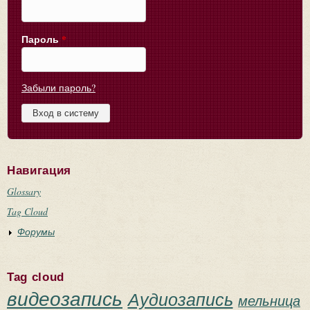
Пароль
*
Забыли пароль?
Навигация
Glossary
Tag Cloud
Форумы
Tag cloud
видеозапись
Аудиозапись
мельница