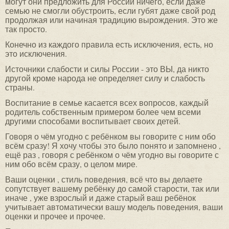
могут они предложить для России ничего, если даже
семью не смогли обустроить, если губят даже свой род
продолжая или начиная традицию вырождения. Это же
так просто.
Конечно из каждого правила есть исключения, есть, но
это исключения.
Источники слабости и силы России - это ВЫ, да никто
другой кроме народа не определяет силу и слабость
страны.
Воспитание в семье касается всех вопросов, каждый
родитель собственным примером более чем всеми
другими способами воспитывает своих детей.
Говоря о чём угодно с ребёнком вы говорите с ним обо
всём сразу! Я хочу чтобы это было понято и запомнено ,
ещё раз , говоря с ребёнком о чём угодно вы говорите с
ним обо всём сразу, о целом мире.
Ваши оценки , стиль поведения, всё что вы делаете
сопутствует вашему ребёнку до самой старости, так или
иначе , уже взрослый и даже старый ваш ребёнок
учитывает автоматически вашу модель поведения, ваши
оценки и прочее и прочее.