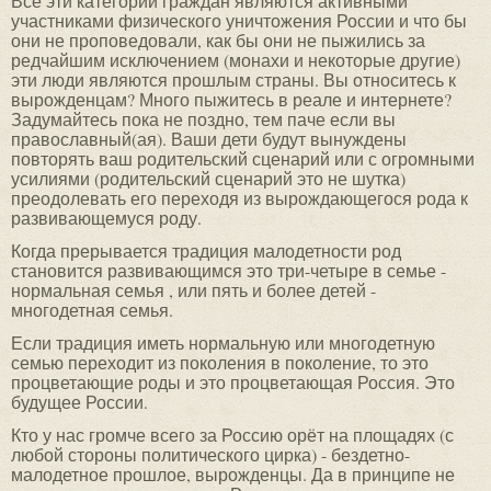
Все эти категории граждан являются активными
участниками физического уничтожения России и что бы
они не проповедовали, как бы они не пыжились за
редчайшим исключением (монахи и некоторые другие)
эти люди являются прошлым страны. Вы относитесь к
вырожденцам? Много пыжитесь в реале и интернете?
Задумайтесь пока не поздно, тем паче если вы
православный(ая). Ваши дети будут вынуждены
повторять ваш родительский сценарий или с огромными
усилиями (родительский сценарий это не шутка)
преодолевать его переходя из вырождающегося рода к
развивающемуся роду.
Когда прерывается традиция малодетности род
становится развивающимся это три-четыре в семье -
нормальная семья , или пять и более детей -
многодетная семья.
Если традиция иметь нормальную или многодетную
семью переходит из поколения в поколение, то это
процветающие роды и это процветающая Россия. Это
будущее России.
Кто у нас громче всего за Россию орёт на площадях (с
любой стороны политического цирка) - бездетно-
малодетное прошлое, вырожденцы. Да в принципе не