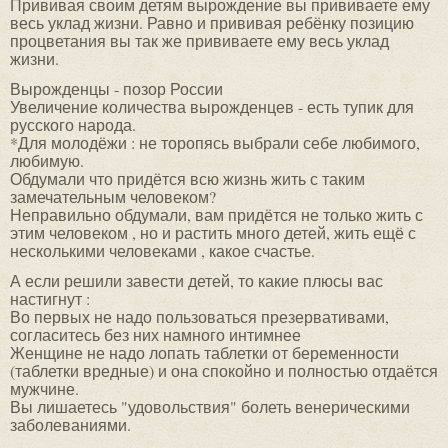
Прививая своим детям вырождение вы прививаете ему
весь уклад жизни. Равно и прививая ребёнку позицию
процветания вы так же прививаете ему весь уклад
жизни.
Вырожденцы - позор России
Увеличение количества вырожденцев - есть тупик для
русского народа.
*Для молодёжи : не торопясь выбрали себе любимого,
любимую.
Обдумали что придётся всю жизнь жить с таким
замечательным человеком?
Неправильно обдумали, вам придётся не только жить с
этим человеком , но и растить много детей, жить ещё с
несколькими человеками , какое счастье.
А если решили завести детей, то какие плюсы вас
настигнут :
Во первых не надо пользоваться презервативами,
согласитесь без них намного интимнее
Женщине не надо лопать таблетки от беременности
(таблетки вредные) и она спокойно и полностью отдаётся
мужчине.
Вы лишаетесь "удовольствия" болеть венерическими
заболеваниями.