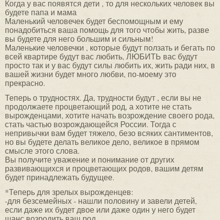
Когда у вас появятся дети , то для нескольких человек вы
будете папа и мама
Маленький человечек будет беспомощным и ему
понадобиться ваша помощь для того чтобы жить, разве
вы будете для него большим и сильным!
Маленькие человечки , которые будут ползать и бегать по
всей квартире будут вас любить, ЛЮБИТЬ вас будут
просто так и у вас будут силы любить их, жить ради них, в
вашей жизни будет много любви, по-моему это
прекрасно.
Теперь о трудностях. Да, трудности будут , если вы не
продолжаете процветающий род, а хотите не стать
вырожденцами, хотите начать возрождение своего рода,
стать частью возрождающейся России. Тогда с
непривычки вам будет тяжело, безо всяких сантиментов,
но вы будете делать великое дело, великое в прямом
смысле этого слова.
Вы получите уважение и понимание от других
развивающихся и процветающих родов, вашим детям
будет принадлежать будущее.
*Теперь для зрелых вырожденцев:
-для безсемейных - нашли половину и завели детей,
если даже их будет двое или даже один у него будет
шанс возродить ваш род