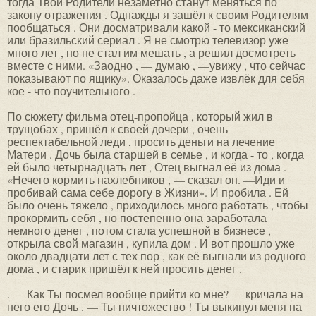
тогда Твои Родители незаметно станут меняться по
закону отражения . Однажды я зашёл к своим Родителям
пообщаться . Они досматривали какой - то мексиканский
или бразильский сериал . Я не смотрю телевизор уже
много лет , но не стал им мешать , а решил досмотреть
вместе с ними. «Заодно , — думаю , —увижу , что сейчас
показывают по ящику». Оказалось даже извлёк для себя
кое - что поучительного .
По сюжету фильма отец-пропойца , который жил в
трущобах , пришёл к своей дочери , очень
респектабельной леди , просить деньги на лечение
Матери . Дочь была старшей в семье , и когда - то , когда
ей было четырнадцать лет , Отец выгнал её из дома .
«Нечего кормить нахлебников , — сказал он. —Иди и
пробивай сама себе дорогу в Жизни». И пробила . Ей
было очень тяжело , приходилось много работать , чтобы
прокормить себя , но постепенно она заработала
немного денег , потом стала успешной в бизнесе ,
открыла свой магазин , купила дом . И вот прошло уже
около двадцати лет с тех пор , как её выгнали из родного
дома , и старик пришёл к ней просить денег .
. — Как Ты посмел вообще прийти ко мне? — кричала на
него его Дочь . — Ты ничтожество ! Ты выкинул меня на