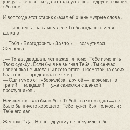
улицу , а теперь , когда я стала успешна , вдруг вспомнил
обо мне .
И вот тогда этот старик сказал ей очень мудрые слова :
— Ты знаешь , на самом деле Ты благодарить меня
должна .
— Тебя ? Благодарить ? За что ? — возмутилась
Женщина .
. — Тогда , двадцать лет назад , я помог Тебе изменить
Твою судьбу . Если бы я не выгнал Тебя , Ты сейчас
наверняка не имела бы всего этого . Посмотри на своих
братьев , — продолжал её Отец .
— Один умер от туберкулёза , другой — наркоман , а
третий — младший — уже связался с шайкой
преступников .
Неизвестно , что было бы с Тобой , но ясно одно — не
было бы ничего хорошего . Тебе нужен был толчок , и я
Тебе его дал .
Жестоко ? Да . Но по - другому не получилось бы .