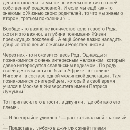
десятого колена , а мы же не имеем понятия о своей
собственной родословной . И если мы ещё как - то
знакомы с Жизнью своих родителей , то что мы знаем о
втором, третьем поколении ? ...
Вообще - то важно не количество колен своего Рода
(хотя и это важно), а глубина понимания Жизни
предыдущих поколений . А ещё более важно наладить
добрые отношения с живыми Родственниками .
Через них - то и оживится весь Род . Однажды я
познакомился с очень интересным Человеком , который
давно интересуется славянским ведизмом . По роду
своей деятельности он был в Африке , в столице
Нигерии , в составе одной украинской делегации . Там
познакомился с нигерийцем , который в своё время
учился в Москве в Университете имени Патриса
Лумумбы .
Тот пригласил его в гости , в джунгли , где обитало его
племя .
— Я был крайне удивлён ! — рассказывал мой знакомый
.
— Представь , глубоко в джунглях живёт племя