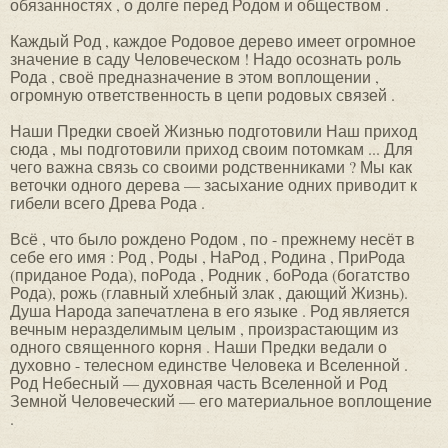
обязанностях , о долге перед Родом и обществом .
Каждый Род , каждое Родовое дерево имеет огромное
значение в саду Человеческом ! Надо осознать роль
Рода , своё предназначение в этом воплощении ,
огромную ответственность в цепи родовых связей .
Наши Предки своей Жизнью подготовили Наш приход
сюда , мы подготовили приход своим потомкам ... Для
чего важна связь со своими родственниками ? Мы как
веточки одного дерева — засыхание одних приводит к
гибели всего Древа Рода .
Всё , что было рождено Родом , по - прежнему несёт в
себе его имя : Род , Роды , НаРод , Родина , ПриРода
(приданое Рода), поРода , Родник , боРода (богатство
Рода), рожь (главный хлебный злак , дающий Жизнь).
Душа Народа запечатлена в его языке . Род является
вечным неразделимым целым , произрастающим из
одного священного корня . Наши Предки ведали о
духовно - телесном единстве Человека и Вселенной .
Род Небесный — духовная часть Вселенной и Род
Земной Человеческий — его материальное воплощение
.