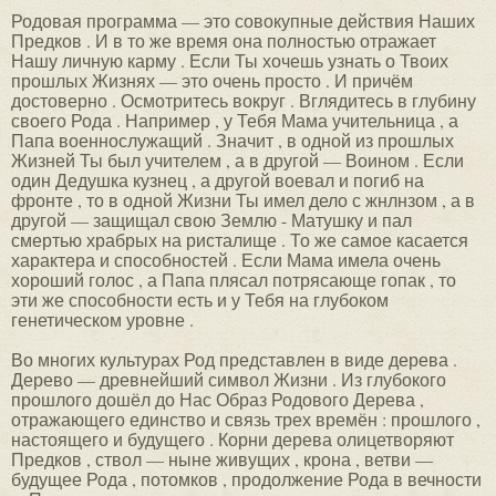
Родовая программа — это совокупные действия Наших
Предков . И в то же время она полностью отражает
Нашу личную карму . Если Ты хочешь узнать о Твоих
прошлых Жизнях — это очень просто . И причём
достоверно . Осмотритесь вокруг . Вглядитесь в глубину
своего Рода . Например , у Тебя Мама учительница , а
Папа военнослужащий . Значит , в одной из прошлых
Жизней Ты был учителем , а в другой — Воином . Если
один Дедушка кузнец , а другой воевал и погиб на
фронте , то в одной Жизни Ты имел дело с жнлнзом , а в
другой — защищал свою Землю - Матушку и пал
смертью храбрых на ристалище . То же самое касается
характера и способностей . Если Мама имела очень
хороший голос , а Папа плясал потрясающе гопак , то
эти же способности есть и у Тебя на глубоком
генетическом уровне .
Во многих культурах Род представлен в виде дерева .
Дерево — древнейший символ Жизни . Из глубокого
прошлого дошёл до Нас Образ Родового Дерева ,
отражающего единство и связь трех времён : прошлого ,
настоящего и будущего . Корни дерева олицетворяют
Предков , ствол — ныне живущих , крона , ветви —
будущее Рода , потомков , продолжение Рода в вечности