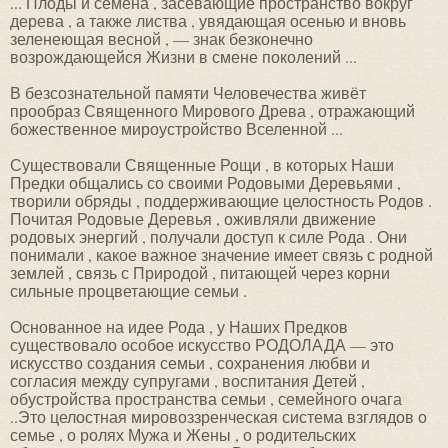
... Плоды и семена , засевающие пространство вокруг
дерева , а также листва , увядающая осенью и вновь
зеленеющая весной , — знак безконечно
возрождающейся Жизни в смене поколений ...
В безсознательной памяти Человечества живёт
прообраз Священного Мирового Древа , отражающий
божественное мироустройство Вселенной ...
Существовали Священные Рощи , в которых Наши
Предки общались со своими Родовыми Деревьями ,
творили обряды , поддерживающие целостность Родов .
Почитая Родовые Деревья , оживляли движение
родовых энергий , получали доступ к силе Рода . Они
понимали , какое важное значение имеет связь с родной
землей , связь с Природой , питающей через корни
сильные процветающие семьи .
Основанное на идее Рода , у Наших Предков
существовало особое искусство РОДОЛАДА — это
искусство создания семьи , сохранения любви и
согласия между супругами , воспитания Детей ,
обустройства пространства семьи , семейного очага
..Это целостная мировоззренческая система взглядов о
семье , о ролях Мужа и Жены , о родительских