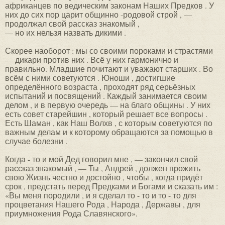
африканцев по ведическим законам Наших Предков . У
них до сих пор царит общинно -родовой строй , —
продолжал свой рассказ знакомый ,
— но их нельзя назвать дикими .
Скорее наоборот : мы со своими пороками и страстями
— дикари против них . Всё у них гармонично и
правильно. Младшие почитают и уважают старших . Во
всём с ними советуются . Юноши , достигшие
определённого возраста , проходят ряд серьёзных
испытаний и посвящений . Каждый занимается своим
делом , и в первую очередь — на благо общины . У них
есть совет старейшин , который решает все вопросы .
Есть Шаман , как Наш Волхв , с которым советуются по
важным делам и к которому обращаются за помощью в
случае болезни .
Когда - то и мой Дед говорил мне , — закончил свой
рассказ знакомый , — Ты , Андрей , должен прожить
свою Жизнь честно и достойно , чтобы , когда придёт
срок , предстать перед Предками и Богами и сказать им :
«Вы меня породили , и я сделал то - то и то - то для
процветания Нашего Рода , Народа , Державы , для
приумножения Рода Славянского».