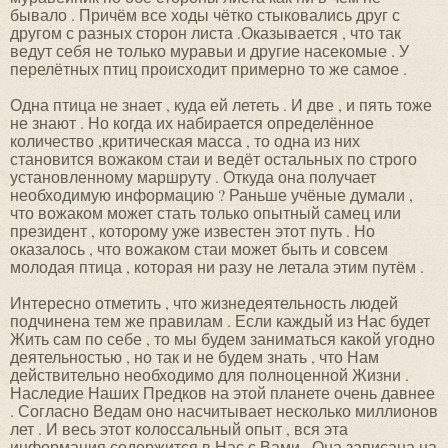
бывало . Причём все ходы чётко стыковались друг с
другом с разных сторон листа .Оказывается , что так
ведут себя не только муравьи и другие насекомые . У
перелётных птиц происходит примерно то же самое .
Одна птица не знает , куда ей лететь . И две , и пять тоже
не знают . Но когда их набирается определённое
количество ,критическая масса , то одна из них
становится вожаком стаи и ведёт остальных по строго
установленному маршруту . Откуда она получает
необходимую информацию ? Раньше учёные думали ,
что вожаком может стать только опытный самец или
президент , которому уже известен этот путь . Но
оказалось , что вожаком стаи может быть и совсем
молодая птица , которая ни разу не летала этим путём .
Интересно отметить , что жизнедеятельность людей
подчинена тем же правилам . Если каждый из Нас будет
Жить сам по себе , то мы будем заниматься какой угодно
деятельностью , но так и не будем знать , что Нам
действительно необходимо для полноценной Жизни .
Наследие Наших Предков на этой планете очень давнее
. Согласно Ведам оно насчитывает несколько миллионов
лет . И весь этот колоссальный опыт , вся эта
информация содержится в Нас с Вами . Она записана на