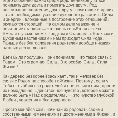
этого особенно важно среди родственников учиться
понимать друг друга и помогать друг другу . Род
воспитывает уважение друг к другу , почитание старших
, а это необходимое условие духовного развития . Силы
и энергии , вложенные в построение этих отношений ,
окупаются сторицей . На самом деле уважение и
почитание старших — это очень серьёзная аскеза .
Вместе с уважением к Предкам и Старцам , к Волхвам и
Духовным наставникам к нам приходит Сила Рода .
Раньше без благословения родителей вообще никаких
важных дел не делали .
Дети были послушны , они понимали , что такое связь с
Родом . Это огромная Сила . Это особая Сила . Сила
Жизни !
Как дерево без корней засыхает , так и Человек без
связи с Родом не способен к Жизни . Поэтому , если у
Тебя есть обиды на родителей и претензии к ним , прости
их немедленно .Единственное чувство , которое может и
должно быть у Нас к родителям , — это чувство глубокой
Любви , уважения и благодарности .
Просто меняйся сам , начинай их радовать своими
собственными изменениями и достижениями в Жизни , и