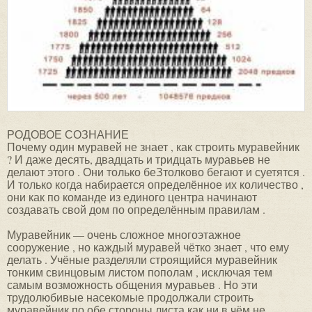
РОДОВОЕ СОЗНАНИЕ
Почему один муравей не знает , как строить муравейник
? И даже десять, двадцать и тридцать муравьев не
делают этого . Они только беЗтолково бегают и суетятся .
И только когда набирается определённое их количество ,
они как по команде из единого центра начинают
создавать свой дом по определённым правилам .
Муравейник — очень сложное многоэтажное
сооружение , но каждый муравей чётко знает , что ему
делать . Учёные разделяли строящийся муравейник
тонким свинцовым листом пополам , исключая тем
самым возможность общения муравьев . Но эти
трудолюбивые насекомые продолжали строить
муравейник по обе стороны листа как ни в чём не