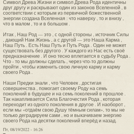
Символ Древа Жизни и символ Древа Рода идентичны
друг другу и раскрывают один из законов Вселенной , в
соответствии с которым из первичной божественной
энергии создана Вселенная : что наверху , то и внизу ,
что в малом , то и в большом .
Итак , Наш Род — это , с одной стороны , источник Силы
, дающий Нам Жизнь , а с другой — это Наша Карма ,
Наш Путь . Есть Наш Путь и Путь Рода . Один не может
существовать без другого . У каждого из Нас есть своё
предназначение . И оно тесно вплетается в судьбу Рода .
Что - то мы должны сделать , через что-то должны
пройти , чтобы изменить свою личную карму и карму
своего Рода .
Наши Предки знали , что Человек , достигая
совершенства , помогает своему Роду на семь
поколений в будущее и на семь поколений в прошлое .
Так накапливается Сила Благочестия Рода , которая
переходит из одного поколения в другое . И наоборот ,
если мы «отдаём свою Душу тёмным силам», то мы не
только деградируем сами , но и выкачиваем энергию
своего Рода на десятки поколений вперёд и назад.
Пт, 08/19/2022 - 16:26