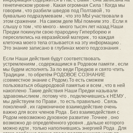
генетическом уровне . Какая огромная Сила ! Когда мы
говорим , что разбили шведов под Полтавой , то
буквально подразумеваем , что это МЫ участвовали в
этом сражении . На самом деле МЫ помним это . Если я
слышу о том , что много - много тысяч лет назад Наши
Предки покинули свою прародину Гиперборею и
переселились на евразийский материк , то каждая
клеточка моего тела отзывается на эту информацию .
Это знание записано в глубинах моего подсознания .
Если Наши действия будут соответствовать
устремлениям , содержащимся в Родовом памяти , если
мы будем исполнять За по веди Предков и свято чтить
Традиции , то обретём РОДОВОЕ СОЗНАНИЕ
(совместное знание с Родом).То есть сможем
пользоваться общеродовой памятью и всем , что в ней
накоплено .Такие действия Наши Предки называли
здравомыслием , потому что , подключившись к НЕМУ ,
мы действуем по Прави , то есть правильно . Связь
поколений , их гармоничное взаимодействие очень
важно для всех членов Рода . Без взаимодействия с
Родом невозможно духовное развитие .Точнее , оно
возможно до определённого уровня , дальше которого
можно идти , только наполнившись энергией Рода . Для