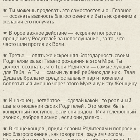
☛ Ты можешь проделать это самостоятельно . Главное
— осознать важность благословения и быть искренним в
желании его получить .
☛ Второе важное действие — искренне попросить
прощения у Родителей за непослушание , за то , что
часто шли против их Воли .
☛ Третье — опять же искренняя благодарность своим
Родителям за акт Тваего рождения в этом Мiре. Ты
должен осознать , что Твои Родители — самые лучшие
для Тебя . А Ты — самый лучший ребёнок для них . Твая
Душа выбрала их среди остальных пар и пожелала
воплотиться именно через этого Мужчину и эту Женщину
.
☛ И наконец , четвёртое — сделай какой - то реальный
шаг в отношении своих Родителей . Это может быть
конкретный поступок , если они рядом . Или телефонный
звонок , доброе письмо , если они далеко .
☛ В конце концов , приди к своим Родителям и попроси у
них благословения , как говорится , задним числом .
Постарайся им объяснить , для чего Тебе это нужно . Я