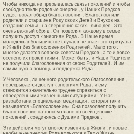
Чтобы никогда не прерывалась связь поколений и чтобы
свободно текли родовые энергии , у Наших Предков
существовал обряд благословения . Благословляли
родители и старшие в Роду своих Детей и Внуков на
создание семьи , на свершение каких - либо дел . Это
очень важный обряд . Он позволял каждому в семье
получить доступ к энергиям Рода . В Наше время
молодёжь в большинстве случаев не знает этого ритуала
и Живёт без благословения Родителей . Мало того ,
многое делается вопреки советам Предков , а то и вовсе
осенено их проклятиями . Может быть , и Наши Родители
не получили благословения от своих Родителей . И им
самим нужна помощь и поддержка Рода .
У Человека , лишённого родительского благословения ,
перекрывается доступ к энергиям Рода , и ему
становится значительно труднее справиться с
определёнными жизненными ситуациями . У Нас
разработана специальная медитация , которая так и
называется «Благословение». Она позволяет получить
благословение на тонком плане по всей цепочке
поколений , соединяясь с Душами Предков .
Эти действия могут многое изменить в Жизни , и новые ,
необычные энергии Рода вольются в Твою Жизнь .