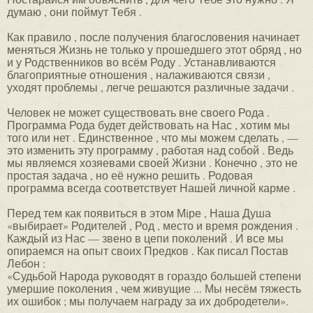
думаю , они поймут Тебя .
Как правило , после получения благословения начинает
меняться Жизнь не только у прошедшего этот обряд , но
и у Родственников во всём Роду . Устанавливаются
благоприятные отношения , налаживаются связи ,
уходят проблемы , легче решаются различные задачи .
Человек не может существовать вне своего Рода .
Программа Рода будет действовать на Нас , хотим мы
того или нет . Единственное , что мы можем сделать , —
это изменить эту программу , работая над собой . Ведь
мы являемся хозяевами своей Жизни . Конечно , это не
простая задача , но её нужно решить . Родовая
программа всегда соответствует Нашей личной карме .
Перед тем как появиться в этом Мiре , Наша Душа
«выбирает» Родителей , Род , место и время рождения .
Каждый из Нас — звено в цепи поколений . И все мы
опираемся на опыт своих Предков . Как писал Постав
Лебон :
«Судьбой Народа руководят в гораздо большей степени
умершие поколения , чем живущие ... Мы несём тяжесть
их ошибок ; мы получаем награду за их добродетели».