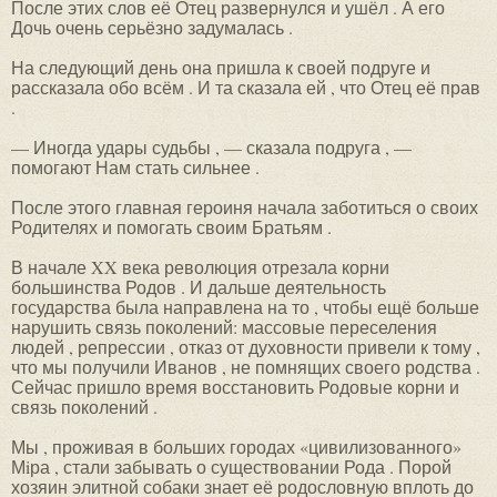
После этих слов её Отец развернулся и ушёл . А его
Дочь очень серьёзно задумалась .
На следующий день она пришла к своей подруге и
рассказала обо всём . И та сказала ей , что Отец её прав
.
— Иногда удары судьбы , — сказала подруга , —
помогают Нам стать сильнее .
После этого главная героиня начала заботиться о своих
Родителях и помогать своим Братьям .
В начале XX века революция отрезала корни
большинства Родов . И дальше деятельность
государства была направлена на то , чтобы ещё больше
нарушить связь поколений: массовые переселения
людей , репрессии , отказ от духовности привели к тому ,
что мы получили Иванов , не помнящих своего родства .
Сейчас пришло время восстановить Родовые корни и
связь поколений .
Мы , проживая в больших городах «цивилизованного»
Мiра , стали забывать о существовании Рода . Порой
хозяин элитной собаки знает её родословную вплоть до