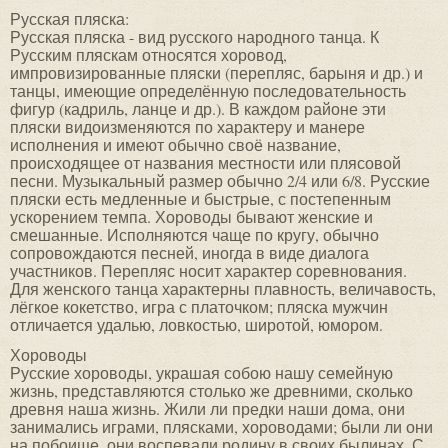
Русская пляска:
Русская пляска - вид русского народного танца. К
Русским пляскам относятся хоровод,
импровизированные пляски (перепляс, барыня и др.) и
танцы, имеющие определённую последовательность
фигур (кадриль, ланце и др.). В каждом районе эти
пляски видоизменяются по характеру и манере
исполнения и имеют обычно своё название,
происходящее от названия местности или плясовой
песни. Музыкальный размер обычно 2/4 или 6/8. Русские
пляски есть медленные и быстрые, с постепенным
ускорением темпа. Хороводы бывают женские и
смешанные. Исполняются чаще по кругу, обычно
сопровождаются песней, иногда в виде диалога
участников. Перепляс носит характер соревнования.
Для женского танца характерны плавность, величавость,
лёгкое кокетство, игра с платочком; пляска мужчин
отличается удалью, ловкостью, широтой, юмором.
Хороводы
Русские хороводы, украшая собою нашу семейную
жизнь, представляются столько же древними, сколько
древня наша жизнь. Жили ли предки наши дома, они
занимались играми, плясками, хороводами; были ли они
на побоище, они воспевали родину в своих былинах. С