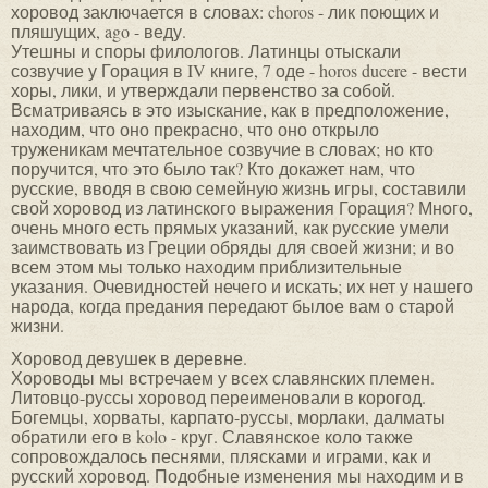
хоровод заключается в словах: choros - лик поющих и
пляшущих, ago - веду.
Утешны и споры филологов. Латинцы отыскали
созвучие у Горация в IV книге, 7 оде - horos ducere - вести
хоры, лики, и утверждали первенство за собой.
Всматриваясь в это изыскание, как в предположение,
находим, что оно прекрасно, что оно открыло
труженикам мечтательное созвучие в словах; но кто
поручится, что это было так? Кто докажет нам, что
русские, вводя в свою семейную жизнь игры, составили
свой хоровод из латинского выражения Горация? Много,
очень много есть прямых указаний, как русские умели
заимствовать из Греции обряды для своей жизни; и во
всем этом мы только находим приблизительные
указания. Очевидностей нечего и искать; их нет у нашего
народа, когда предания передают былое вам о старой
жизни.
Хоровод девушек в деревне.
Хороводы мы встречаем у всех славянских племен.
Литовцо-руссы хоровод переименовали в корогод.
Богемцы, хорваты, карпато-руссы, морлаки, далматы
обратили его в kolo - круг. Славянское коло также
сопровождалось песнями, плясками и играми, как и
русский хоровод. Подобные изменения мы находим и в