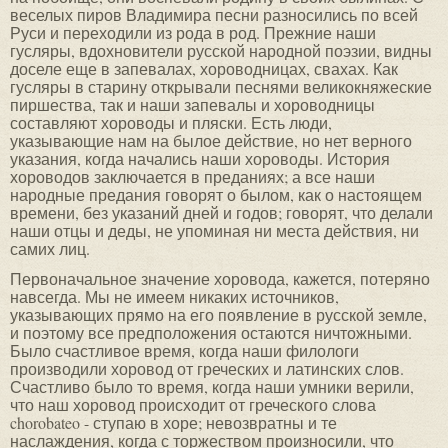
веселых пиров Владимира песни разносились по всей
Руси и переходили из рода в род. Прежние наши
гусляры, вдохновители русской народной поэзии, видны
доселе еще в запевалах, хороводницах, свахах. Как
гусляры в старину открывали песнями великокняжеские
пиршества, так и наши запевалы и хороводницы
составляют хороводы и пляски. Есть люди,
указывающие нам на былое действие, но нет верного
указания, когда начались наши хороводы. История
хороводов заключается в преданиях; а все наши
народные предания говорят о былом, как о настоящем
времени, без указаний дней и годов; говорят, что делали
наши отцы и деды, не упоминая ни места действия, ни
самих лиц.
Первоначальное значение хоровода, кажется, потеряно
навсегда. Мы не имеем никаких источников,
указывающих прямо на его появление в русской земле,
и поэтому все предположения остаются ничтожными.
Было счастливое время, когда наши филологи
производили хоровод от греческих и латинских слов.
Счастливо было то время, когда наши умники верили,
что наш хоровод происходит от греческого слова
chorobateo - ступаю в хоре; невозвратны и те
наслаждения, когда с торжеством произносили, что