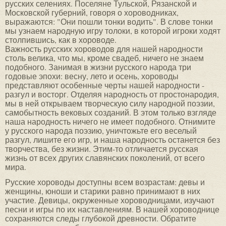
русских селениях. Поселяне Тульской, Рязанской и
Московской губерний, говоря о хороводниках,
выражаются: "Они пошли тонки водить". В слове тонки
мы узнаем народную игру толоки, в которой игроки ходят
столпившись, как в хороводе.
Важность русских хороводов для нашей народности
столь велика, что мы, кроме свадеб, ничего не знаем
подобного. Занимая в жизни русского народа три
годовые эпохи: весну, лето и осень, хороводы
представляют особенные черты нашей народности -
разгул и восторг. Отделяя народность от простонародия,
мы в ней открываем творческую силу народной поэзии,
самобытность вековых созданий. В этом только взгляде
наша народность ничего не имеет подобного. Отнимите
у русского народа поэзию, уничтожьте его веселый
разгул, лишите его игр, и наша народность останется без
творчества, без жизни. Этим-то отличается русская
жизнь от всех других славянских поколений, от всего
мира.
Русские хороводы доступны всем возрастам: девы и
женщины, юноши и старики равно принимают в них
участие. Девицы, окруженные хороводницами, изучают
песни и игры по их наставлениям. В нашей хороводнице
сохраняются следы глубокой древности. Обратите