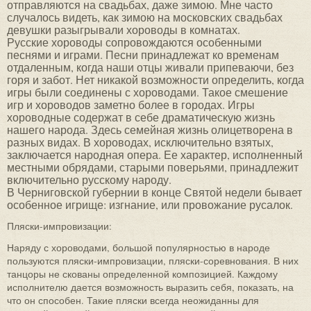
отправляются на свадьбах, даже зимою. Мне часто
случалось видеть, как зимою на московских свадьбах
девушки разыгрывали хороводы в комнатах.
Русские хороводы сопровождаются особенными
песнями и играми. Песни принадлежат ко временам
отдаленным, когда наши отцы живали припеваючи, без
горя и забот. Нет никакой возможности определить, когда
игры были соединены с хороводами. Такое смешение
игр и хороводов заметно более в городах. Игры
хороводные содержат в себе драматическую жизнь
нашего народа. Здесь семейная жизнь олицетворена в
разных видах. В хороводах, исключительно взятых,
заключается народная опера. Ее характер, исполненный
местными обрядами, старыми поверьями, принадлежит
включительно русскому народу.
В Черниговской губернии в конце Святой недели бывает
особенное игрище: изгнание, или провожание русалок.
Пляски-импровизации:
Наряду с хороводами, большой популярностью в народе
пользуются пляски-импровизации, пляски-соревнования. В них
танцоры не скованы определенной композицией. Каждому
исполнителю дается возможность выразить себя, показать, на
что он способен. Такие пляски всегда неожиданны для