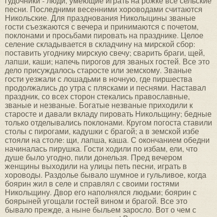
гудочники - люди, умеющие играть на рожке все сельские
песни. Последними весенними хороводами считаются
Никольские. Для празднования Николыцины званые
гости съезжаются с вечера и принимаются с почетом,
поклонами и просьбами пировать на празднике. Целое
селение складывается в складчину на мирской сбор:
поставить угоднику мирскую свечу; сварить браги, щей,
лапши, каши; напечь пирогов для званых гостей. Все это
дело присуждалось старосте или земскому. Званые
гости уезжали с лошадьми в ночную, где пиршества
продолжались до утра с плясками и песнями. Наставал
праздник, со всех сторон стекались православные,
званые и незваные. Богатые незваные приходили к
старосте и давали вкладу пировать Никольщину; бедные
только отделывались поклонами. Кругом погоста ставили
столы с пирогами, кадушки с брагой; а в земской избе
стояли на столе: щи, лапша, каша. С окончанием обедни
начиналась пирушка. Гости ходили по избам, ели, что
душе было угодно, пили донельзя. Пред вечером
женщины выходили на улицы петь песни, играть в
хороводы. Раздолье бывало шумное и гульливое, когда
боярин жил в селе и справлял с своими гостями
Никольщину. Двор его наполнялся людьми; боярин с
боярыней угощали гостей вином и брагой. Все это
бывало прежде, а ныне быльем заросло. Вот о чем с