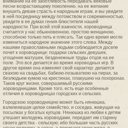
внимание на ее заботливость передавать вековые
песни возрастающему поколению, на ее желание
внушить девам страсть к народным играм, и вы увидите
в ней посредницу между потомством и современностью,
увидите в ее думах гения-блюстителя нашей
народности. При всей этой важности, хороводница
считается у нас обыкновенною, простою женщиною,
способною только петь и плясать. Так одно время могло
измениться народное значение этого слова. Между
нашими православными людьми соблюдается доселе
почет к хороводнице: подарки сельских девушек,
угощение матушек, безденежные труды отцов на ее
поле. Это все делается во время хороводных игр. В
другое время она изменяет свой характер: делается
свахою на свадьбах, бабкою-позываткою на пирах, за
безлюдьем кумою на крестинах, плакушею на похоронах.
Таков круг жизни, совершаемый русскими
хороводницами. Кроме того, есть еще особенные
отличия в хороводницах городских и сельских.
Городскою хороводницею может быть нянюшка,
взлелеявшая целое семейство, и соседка, живущая на
посылках у богатых купцов. Нянюшка из любви к детям
утешает молодежь хороводами, передает им старину
своего детства - сельскую; ибо большая часть русских
нянек родились в селах, а доживают свою жизнь в