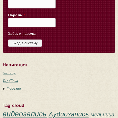
Пароль
*
Забыли пароль?
Навигация
Glossary
Tag Cloud
Форумы
Tag cloud
видеозапись
Аудиозапись
мельница