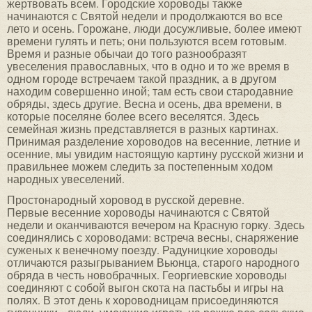
жертвовать всем. Городские хороводы также
начинаются с Святой недели и продолжаются во все
лето и осень. Горожане, люди досужливые, более имеют
времени гулять и петь; они пользуются всем готовым.
Время и разные обычаи до того разнообразят
увеселения православных, что в одно и то же время в
одном городе встречаем такой праздник, а в другом
находим совершенно иной; там есть свои стародавние
обряды, здесь другие. Весна и осень, два времени, в
которые поселяне более всего веселятся. Здесь
семейная жизнь представляется в разных картинах.
Принимая разделение хороводов на весенние, летние и
осенние, мы увидим настоящую картину русской жизни и
правильнее можем следить за постепенным ходом
народных увеселений.
Простонародный хоровод в русской деревне.
Первые весенние хороводы начинаются с Святой
недели и оканчиваются вечером на Красную горку. Здесь
соединялись с хороводами: встреча весны, снаряжение
суженых к венечному поезду. Радуницкие хороводы
отличаются разыгрыванием Вьюнца, старого народного
обряда в честь новобрачных. Георгиевские хороводы
соединяют с собой выгон скота на пастьбы и игры на
полях. В этот день к хороводницам присоединяются