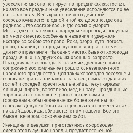
увеселениями; она не пирует на праздниках как гостья,
но зато все праздничные увеселения исполняются по ее
наставлениям. Весь круг ее жизни и действий
сосредоточивается в одной и той же деревне, где она
родилась, где состарилась и где должна умереть.
Места, где отправляются народные хороводы, получили
во многих местах особенные названия и удержали
исстари за собою это право. Реки, озера, луга, погосты,
рощи, кладбища, огороды, пустоши, дворы - вот места
для их отправления. На одних местах бывают хороводы
праздничные, на других обыкновенные, запросто.
Праздничные хороводы есть самые древние: с ними
сопряжено воспоминание прошлого, незапамятного
народного празднества. Для таких хороводов поселяне и
горожане приготавливаются заранее, сзывают дальних
гостей и соседей, красят желтые яйца, пекут караваи,
яичницы, пироги, варят пиво, мед и брагу. Праздничные
хороводы отправляются равно поселянами и
горожанами, обыкновенные же более заметны по
городам. Девушки богатых отцов выходят повеселиться
на свой двор, куда сбираются к ним подруги. Все это
бывает вечером, с окончанием работ.
Женщины и девушки, приготовляясь к хороводам,
одеваются в лучшие наряды, предмет особенной