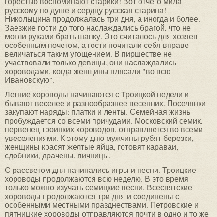
горестью воспоминают старики! Вот отчего мила
русскому по душе и сердцу русская старина!
Николыцина продолжалась три дня, а иногда и более.
Заезжие гости до того наслаждались брагой, что не
могли руками брать шапку. Это считалось для хозяев
особенным почетом, а гости почитали себя вправе
величаться таким угощением. В пиршестве не
участвовали только девицы; они наслаждались
хороводами, когда женщины плясали "во всю
Ивановскую".
Летние хороводы начинаются с Троицкой недели и
бывают веселее и разнообразнее весенних. Поселянки
закупают наряды: платки и ленты. Семейная жизнь
пробуждается со всеми причудами. Московский семик,
первенец троицких хороводов, отправляется во всеми
увеселениями. К этому дню мужчины рубят березки,
женщины красят желтые яйца, готовят караваи,
сдобники, драчены, яичницы.
С рассветом дня начинались игры и песни. Троицкие
хороводы продолжаются всю неделю. В это время
только можно изучать семицкие песни. Всесвятские
хороводы продолжаются три дня и соединены с
особенными местными празднествами. Петровские и
пятницкие хороводы отправляются почти в одно и то же