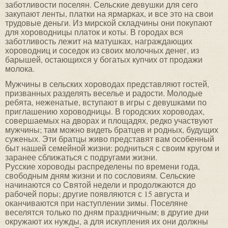
заботливости поселян. Сельские девушки для сего
закупают ленты, платки на ярмарках, и все это на свои
трудовые деньги. Из мирской складчины они покупают
для хороводницы платок и коты. В городах вся
заботливость лежит на матушках, награждающих
хороводниц и соседок из своих молочных денег, из
барышей, остающихся у богатых купчих от продажи
молока.
Мужчины в сельских хороводах представляют гостей,
призванных разделять веселье и радости. Молодые
ребята, неженатые, вступают в игры с девушками по
приглашению хороводницы. В городских хороводах,
совершаемых на дворах и площадях, редко участвуют
мужчины; там можно видеть братцев и родных, будущих
суженых. Эти братцы живо представят вам особенный
быт нашей семейной жизни: родниться с своим кругом и
заранее сближаться с подругами жизни.
Русские хороводы распределены по времени года,
свободным дням жизни и по сословиям. Сельские
начинаются со Святой недели и продолжаются до
рабочей поры; другие появляются с 15 августа и
оканчиваются при наступлении зимы. Поселяне
веселятся только по дням праздничным; в другие дни
окружают их нужды, а для искупления их они должны