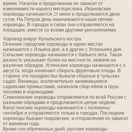
время. Начатие и продолжение их зависит от
изменяемости нашего месяцеслова. Ивановские
хороводы начинаются 23 июня и продолжаются двое
суток. На Петров день оканчиваются наши летние
хороводы. В городах и селах они отправляются на
площадях, вместе со всеми другими увеселениями.
Хоровод вокруг Купальского костра.
Осенние городские хороводы в одних местах
начинаются с Ильина дня, а в других с Успеньева дня.
Сельские хороводы начинаются с бабьего лета. Такая
разность указывает более на местности, нежели на
различие обрядов. Успенские хороводы начинаются с 6
августа, когда начинают сбирать фруктовые плоды. В
старину эти празднества бывали сборные в тульских
садах. Веневцы, исключительно занимавшиеся
садовыми промыслами, начинали сбор яблок и груш
песнями и хороводами
Семенинские хороводы отправляются по всей России с
разными обрядами и продолжаются целую неделю.
Капустинские хороводы начинаются с половины
сентября и отправляются только в городах. Последние
хороводы бывают покровские, и отправление их зависит
от времени года.
Кроме сих обреченных дней, русские хороводы