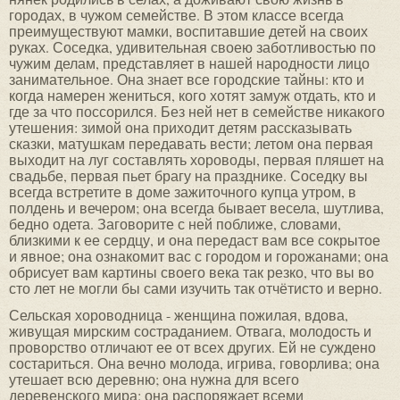
городах, в чужом семействе. В этом классе всегда
преимуществуют мамки, воспитавшие детей на своих
руках. Соседка, удивительная своею заботливостью по
чужим делам, представляет в нашей народности лицо
занимательное. Она знает все городские тайны: кто и
когда намерен жениться, кого хотят замуж отдать, кто и
где за что поссорился. Без ней нет в семействе никакого
утешения: зимой она приходит детям рассказывать
сказки, матушкам передавать вести; летом она первая
выходит на луг составлять хороводы, первая пляшет на
свадьбе, первая пьет брагу на празднике. Соседку вы
всегда встретите в доме зажиточного купца утром, в
полдень и вечером; она всегда бывает весела, шутлива,
бедно одета. Заговорите с ней поближе, словами,
близкими к ее сердцу, и она передаст вам все сокрытое
и явное; она ознакомит вас с городом и горожанами; она
обрисует вам картины своего века так резко, что вы во
сто лет не могли бы сами изучить так отчётисто и верно.
Сельская хороводница - женщина пожилая, вдова,
живущая мирским состраданием. Отвага, молодость и
проворство отличают ее от всех других. Ей не суждено
состариться. Она вечно молода, игрива, говорлива; она
утешает всю деревню; она нужна для всего
деревенского мира: она распоряжает всеми