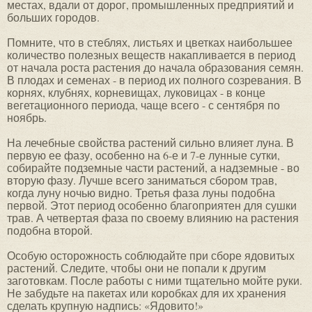
местах, вдали от дорог, промышленных предприятий и
больших городов.
Помните, что в стеблях, листьях и цветках наибольшее
количество полезных веществ накапливается в период
от начала роста растения до начала образования семян.
В плодах и семенах - в период их полного созревания. В
корнях, клубнях, корневищах, луковицах - в конце
вегетационного периода, чаще всего - с сентября по
ноябрь.
На лечебные свойства растений сильно влияет луна. В
первую ее фазу, особенно на 6-е и 7-е лунные сутки,
собирайте подземные части растений, а надземные - во
вторую фазу. Лучше всего заниматься сбором трав,
когда луну ночью видно. Третья фаза луны подобна
первой. Этот период особенно благоприятен для сушки
трав. А четвертая фаза по своему влиянию на растения
подобна второй.
Особую осторожность соблюдайте при сборе ядовитых
растений. Следите, чтобы они не попали к другим
заготовкам. После работы с ними тщательно мойте руки.
Не забудьте на пакетах или коробках для их хранения
сделать крупную надпись: «Ядовито!»