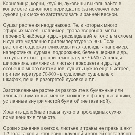
Корневища, корни, клубни, луковицы выкапывайте в
конце вегетационного периода, но (за исключением
луковиц) их можно заготавливать и ранней весной.
Сушат растения неодинаково. Те, в которых много
эфирных масел - например, трава зверобоя, мяты
перечной, чабреца и др., - раскладывайте толстым слоем
и сушите медленно при температуре 25-300. Если
растения содержат гликозиды и алкалоиды - например,
наперстянка, дурман, подорожник, белена черная и др., -
то сушат их быстро при температуре 50-600. А плоды
шиповника, земляники, листья первоцвета и др., где
особенно много витаминов, сушить нужно еще быстрее,
при температуре 70-900 - в сушилках, сушильных
шкафах, печи, в разогретой духовке и т.п.
Заготовленные растения разложите в бумажные или
хлопчато-бумажные мешки, можно и в фанерные ящики,
устланные внутри чистой бумагой (не газетной).
Хранить целебные травы нужно в прохладных сухих
помещениях в темноте.
Сроки хранения цветков, листьев и травы не превышают
1-2 года, а коры, корневищ, клубней и корней составляют