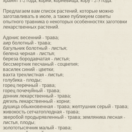
хранят 1-2 года, корни, корневища, кору - 2-3 года.
Предлагаем вам список растений, которые можно
заготавливать в июле, а также публикуем советы
опытного травника о некоторых особенностях заготовки
лекарственных растений.
Адонис весенний - трава;
аир болотный - трава;
багульник болотный - листья;
белена черная - листья;
береза бородавчатая - листья;
бессмертник песчаный - соцветия;
василек синий - цветки;
вахта трехлистная - листья;
голубика - плоды;
горец перечный - трава;
горец почечуйный - трава;
донник лекарственный - трава;
дягиль лекарственный - корни;
душица обыкновенная - трава; желтушник серый - трава;
живокость сетчатоплодная - трава;
зверобой продырявленный - трава; земляника лесная -
листья, плоды;
золототысячник малый - трава;