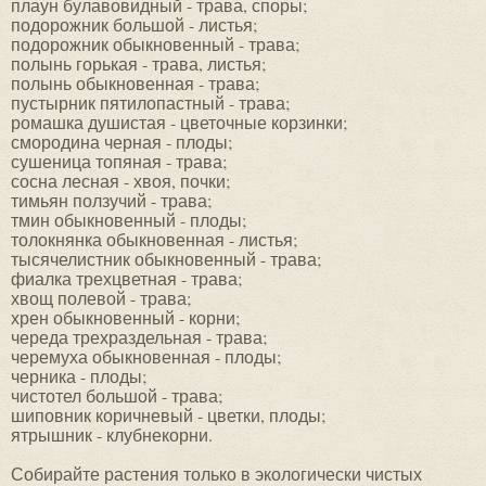
плаун булавовидный - трава, споры;
подорожник большой - листья;
подорожник обыкновенный - трава;
полынь горькая - трава, листья;
полынь обыкновенная - трава;
пустырник пятилопастный - трава;
ромашка душистая - цветочные корзинки;
смородина черная - плоды;
сушеница топяная - трава;
сосна лесная - хвоя, почки;
тимьян ползучий - трава;
тмин обыкновенный - плоды;
толокнянка обыкновенная - листья;
тысячелистник обыкновенный - трава;
фиалка трехцветная - трава;
хвощ полевой - трава;
хрен обыкновенный - корни;
череда трехраздельная - трава;
черемуха обыкновенная - плоды;
черника - плоды;
чистотел большой - трава;
шиповник коричневый - цветки, плоды;
ятрышник - клубнекорни.
Собирайте растения только в экологически чистых