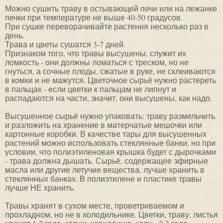
Можно сушить траву в остывающей печи или на лежанке
печки при температуре не выше 40-50 градусов.
При сушке переворачивайте растения несколько раз в
день.
Трава и цветы сушатся 3-7 дней.
Признаком того, что травы высушены, служит их
ломкость - они должны ломаться с треском, но не
гнуться, а сочные плоды, сжатые в руке, не склеиваются
в комки и не мажутся. Цветочное сырьё нужно растереть
в пальцах - если цветки к пальцам не липнут и
распадаются на части, значит, они высушены, как надо.
Высушенное сырьё нужно упаковать: траву размельчить
и разложить на хранение в матерчатые мешочки или
картонные коробки. В качестве тары для высушенных
растений можно использовать стеклянные банки, но при
условии, что полиэтиленовая крышка будет с дырочками
- трава должна дышать. Сырьё, содержащее эфирные
масла или другие летучие вещества, лучше хранить в
стеклянных банках. В полиэтилене и пластике травы
лучше НЕ хранить.
Травы хранят в сухом месте, проветриваемом и
прохладном, но не в холодильнике. Цветки, траву, листья