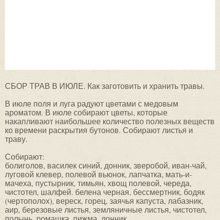
СБОР ТРАВ В ИЮЛЕ. Как заготовить и хранить травы.
В июле поля и луга радуют цветами с медовым
ароматом. В июле собирают цветы, которые
накапливают наибольшее количество полезных веществ
ко времени раскрытия бутонов. Собирают листья и
траву.
Собирают:
болиголов, василек синий, донник, зверобой, иван-чай,
луговой клевер, полевой вьюнок, лапчатка, мать-и-
мачеха, пустырник, тимьян, хвощ полевой, череда,
чистотел, шалфей. белена черная, бессмертник, бодяк
(чертополох), вереск, горец, заячья капуста, лабазник,
аир, березовые листья, земляничные листья, чистотел,
полынь, ромашка, пижма, донник