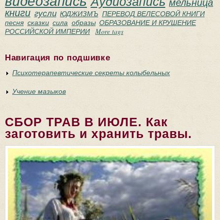
видеозапись
Аудиозапись
мельница
книги
гусли
ЮДЖИЗМЪ
ПЕРЕВОД ВЕЛЕСОВОЙ КНИГИ
песня
сказки
сила
образы
ОБРАЗОВАНИЕ И КРУШЕНИЕ
РОССИЙСКОЙ ИМПЕРИИ
More tags
Навигация по подшивке
Психотерапевтические секреты колыбельных
Учение мазыков
СБОР ТРАВ В ИЮЛЕ. Как
заготовить и хранить травы.