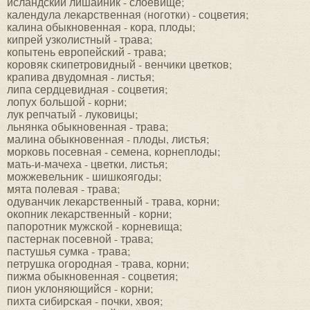
исландский лишайник - слоевище;
календула лекарственная (ноготки) - соцветия;
калина обыкновенная - кора, плоды;
кипрей узколистный - трава;
копытень европейский - трава;
коровяк скипетровидный - венчики цветков;
крапива двудомная - листья;
липа сердцевидная - соцветия;
лопух большой - корни;
лук репчатый - луковицы;
льнянка обыкновенная - трава;
малина обыкновенная - плоды, листья;
морковь посевная - семена, корнеплоды;
мать-и-мачеха - цветки, листья;
можжевельник - шишкоягоды;
мята полевая - трава;
одуванчик лекарственный - трава, корни;
окопник лекарственный - корни;
папоротник мужской - корневища;
пастернак посевной - трава;
пастушья сумка - трава;
петрушка огородная - трава, корни;
пижма обыкновенная - соцветия;
пион уклоняющийся - корни;
пихта сибирская - почки, хвоя;