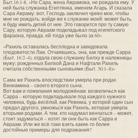
Быт.16:1-8. «Но Сара, жена Аврамова, не рождала ему. У
ней была служанка Египтянка, именем Агарь. И сказала
Сара Авраму: вот, Господь заключил чрево мое, чтобы
мне не рождать; войди же к служанке моей: может быть,
я буду иметь детей от нее. Это говорится про ту самую
Сару, которую Авраам подкладывал под египетского
фараона, правда, ей тогда уже было за 60»
«Рахиль оставалась бесплодна и завидовала
плодовитости Лии. Отчаявшись, она, как прежде Сарра
(Быт. 16:2–4), отдала свою служанку Билху в наложницы
мужу; рожденных Билхой Дана и Нафтали Рахиль
считала собственными сыновьями (Быт. 30:1–8)»
Сама же Рахиль впоследствии умерла при родах
Вениамина – своего второго сына.
Вот вам и пожелания молодожёнам: возвеличься как
Сарра – которую подкладывали под каждого нужного
человека, будь весёлой, как Ревекка, у которой один сын
предал другого, умножься как Рахиль, которая умерла
вторыми родами. А тем, кто надумал венчаться – может,
стоит задуматься – хотят ли они быть как Сарра и
Авраам. Или же всё-таки взять какие-то более
достойные примеры для подражания?