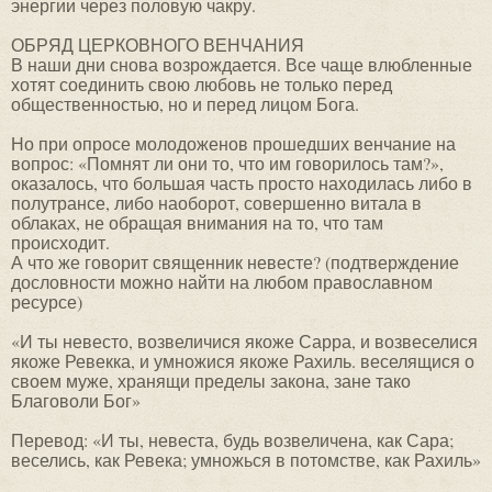
энергии через половую чакру.
ОБРЯД ЦЕРКОВНОГО ВЕНЧАНИЯ
В наши дни снова возрождается. Все чаще влюбленные
хотят соединить свою любовь не только перед
общественностью, но и перед лицом Бога.
Но при опросе молодоженов прошедших венчание на
вопрос: «Помнят ли они то, что им говорилось там?»,
оказалось, что большая часть просто находилась либо в
полутрансе, либо наоборот, совершенно витала в
облаках, не обращая внимания на то, что там
происходит.
А что же говорит священник невесте? (подтверждение
дословности можно найти на любом православном
ресурсе)
«И ты невесто, возвеличися якоже Сарра, и возвеселися
якоже Ревекка, и умножися якоже Рахиль. веселящися о
своем муже, хранящи пределы закона, зане тако
Благоволи Бог»
Перевод: «И ты, невеста, будь возвеличена, как Сара;
веселись, как Ревека; умножься в потомстве, как Рахиль»