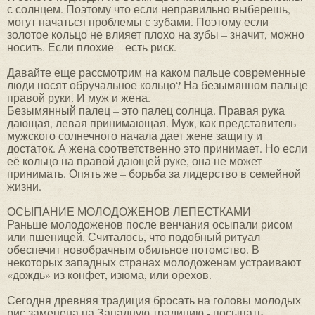
с солнцем. Поэтому что если неправильно выберешь,
могут начаться проблемы с зубами. Поэтому если
золотое кольцо не влияет плохо на зубы – значит, можно
носить. Если плохие – есть риск.
Давайте еще рассмотрим на каком пальце современные
люди носят обручальное кольцо? На безымянном пальце
правой руки. И муж и жена.
Безымянный палец – это палец солнца. Правая рука
дающая, левая принимающая. Муж, как представитель
мужского солнечного начала дает жене защиту и
достаток. А жена соответственно это принимает. Но если
её кольцо на правой дающей руке, она не может
принимать. Опять же – борьба за лидерство в семейной
жизни.
ОСЫПАНИЕ МОЛОДОЖЕНОВ ЛЕПЕСТКАМИ
Раньше молодоженов после венчания осыпали рисом
или пшеницей. Считалось, что подобный ритуал
обеспечит новобрачным обильное потомство. В
некоторых западных странах молодоженам устраивают
«дождь» из конфет, изюма, или орехов.
Сегодня древняя традиция бросать на головы молодых
рис заменена на Западную традицию - посыпать