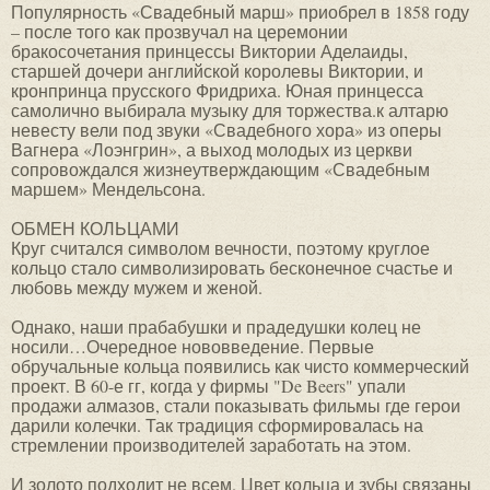
Популярность «Свадебный марш» приобрел в 1858 году
– после того как прозвучал на церемонии
бракосочетания принцессы Виктории Аделаиды,
старшей дочери английской королевы Виктории, и
кронпринца прусского Фридриха. Юная принцесса
самолично выбирала музыку для торжества.к алтарю
невесту вели под звуки «Свадебного хора» из оперы
Вагнера «Лоэнгрин», а выход молодых из церкви
сопровождался жизнеутверждающим «Свадебным
маршем» Мендельсона.
ОБМЕН КОЛЬЦАМИ
Круг считался символом вечности, поэтому круглое
кольцо стало символизировать бесконечное счастье и
любовь между мужем и женой.
Однако, наши прабабушки и прадедушки колец не
носили…Очередное нововведение. Первые
обручальные кольца появились как чисто коммерческий
проект. В 60-е гг, когда у фирмы "De Beers" упали
продажи алмазов, стали показывать фильмы где герои
дарили колечки. Так традиция сформировалась на
стремлении производителей заработать на этом.
И золото подходит не всем. Цвет кольца и зубы связаны