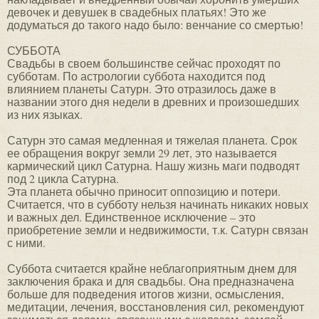
девочек и девушек в свадебных платьях! Это же
додуматься до такого надо было: венчание со смертью!
СУББОТА
Свадьбы в своем большинстве сейчас проходят по
субботам. По астрологии суббота находится под
влиянием планеты Сатурн. Это отразилось даже в
названии этого дня недели в древних и произошедших
из них языках.
Сатурн это самая медленная и тяжелая планета. Срок
ее обращения вокруг земли 29 лет, это называется
кармический цикл Сатурна. Нашу жизнь маги подводят
под 2 цикла Сатурна.
Эта планета обычно приносит оппозицию и потери.
Считается, что в субботу нельзя начинать никаких новых
и важных дел. Единственное исключение – это
приобретение земли и недвижимости, т.к. Сатурн связан
с ними.
Суббота считается крайне неблагоприятным днем для
заключения брака и для свадьбы. Она предназначена
больше для подведения итогов жизни, осмысления,
медитации, лечения, восстановления сил, рекомендуют