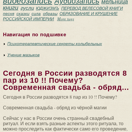
видеозапись
Аудиозапись
мельница
книги
гусли
ЮДЖИЗМЪ
ПЕРЕВОД ВЕЛЕСОВОЙ КНИГИ
песня
сказки
сила
образы
ОБРАЗОВАНИЕ И КРУШЕНИЕ
РОССИЙСКОЙ ИМПЕРИИ
More tags
Навигация по подшивке
Психотерапевтические секреты колыбельных
Учение мазыков
Сегодня в России разводятся 8
пар из 10 !! Почему?
Современная свадьба - обряд...
Сегодня в России разводятся 8 пар из 10 !! Почему?
Современная свадьба - обряд из чёрной магии
Сейчас у нас в России очень странный свадебный
ритуал. И если взять разные аспекты этого ритуала, то
можно проследить как фактически само его проведение,