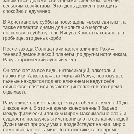
заниматься делами, связанными с железом, землей,
сельским хозяйством. Этот день должен проходить
спокойно и вдумчиво.
В Христианстве субботы посвящены «всем святым», а
также являются днями для молитвы о мёртвых,
поскольку в субботу тело Иисуса Христа находилось в
гробнице, это день скорби.
После захода Солнца начинается влияние Раху –
теневой демонической планеты (по другим источникам,
Раху - кармический лунный узел).
Он отвечает за все виды интоксикаций, алкоголь и
наркотики. Алкоголь – это «жидкий Раху», поэтому все
пьяные находятся под его влиянием и ведут себя
одинаково: спят или ругаются (интеллект в это время
отдыхает).
Раху олицетворяет развод. Раху особенно силен с 10 до
2 часов ночи. В это же время качественный барьер
между физически и тонким миром максимально слаб, и
сущности, пользуясь этим, проникают в сознание людей.
Духи имеют природу ума и воздействуют на наш мир с
помощью нас же самих. По статистике, в это время