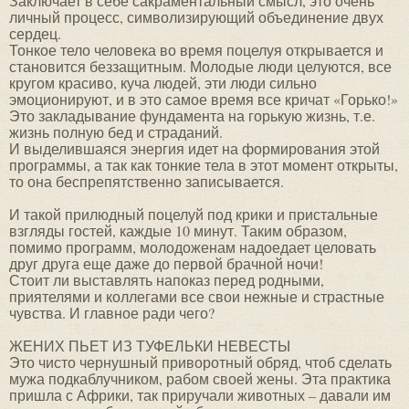
Заключает в себе сакраментальный смысл, это очень
личный процесс, символизирующий объединение двух
сердец.
Тонкое тело человека во время поцелуя открывается и
становится беззащитным. Молодые люди целуются, все
кругом красиво, куча людей, эти люди сильно
эмоционируют, и в это самое время все кричат «Горько!»
Это закладывание фундамента на горькую жизнь, т.е.
жизнь полную бед и страданий.
И выделившаяся энергия идет на формирования этой
программы, а так как тонкие тела в этот момент открыты,
то она беспрепятственно записывается.
И такой прилюдный поцелуй под крики и пристальные
взгляды гостей, каждые 10 минут. Таким образом,
помимо программ, молодоженам надоедает целовать
друг друга еще даже до первой брачной ночи!
Стоит ли выставлять напоказ перед родными,
приятелями и коллегами все свои нежные и страстные
чувства. И главное ради чего?
ЖЕНИХ ПЬЕТ ИЗ ТУФЕЛЬКИ НЕВЕСТЫ
Это чисто чернушный приворотный обряд, чтоб сделать
мужа подкаблучником, рабом своей жены. Эта практика
пришла с Африки, так приручали животных – давали им