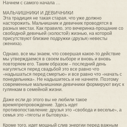
Начнем с самого начала …
МАЛЬЧИШНИКИ И ДЕВИЧНИКИ
Эта традиция не такая старая, что уже должно
насторожить. Мальчишник и девичник проводятся в
разных местах. Как правило, это вечеринка-прощание со
свободной девичьей (холостой) жизнью, на которой
присутствуют близкие подружки (друзья) невесты
(жениха).
Однако, все мы знаем, что совершая какое-то действие
мы утверждаемся в своем выборе и вновь и вновь
повторяем его. Таким образом – последний день
нагуляться перед свадьбой это все равно что
«надышаться перед смертью» и все равно что «начать с
понедельника». Не надышитесь и не начнете. Поэтому
современные мальчишники-девичники формируют вкус к
гулянкам в семейной жизни.
Даже если до этого вы не любили такое
времяпрепровождение. Здесь идет
противопоставление: друзья это «свобода и веселье», а
семья это «тяготы и бытовуха».
Кроме того, идет мощный слив энергии перед важным