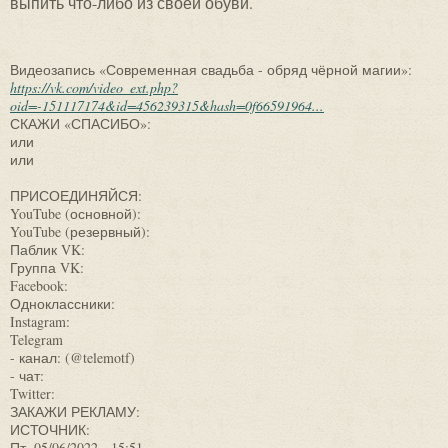
выпить что-либо из своей обуви.
Видеозапись «Современная свадьба - обряд чёрной магии»:
https://vk.com/video_ext.php?
oid=-151117174&id=456239315&hash=0f66591964...
СКАЖИ «СПАСИБО»:
или
или
ПРИСОЕДИНЯЙСЯ:
YouTube (основной):
YouTube (резервный):
Паблик VK:
Группа VK:
Facebook:
Одноклассники:
Instagram:
Telegram
- канал: (@telemotf)
- чат:
Twitter:
ЗАКАЖИ РЕКЛАМУ:
ИСТОЧНИК:
Пт, 05/06/2022 - 15:51