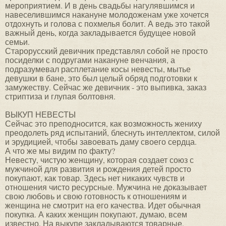
мероприятием. И в день свадьбы нагулявшимся и
навеселившимся накануне молодоженам уже хочется
отдохнуть и голова с похмелья болит. А ведь это такой
важный день, когда закладывается будущее новой
семьи.
Старорусский девичник представлял собой не просто
посиделки с подругами накануне венчания, а
подразумевал расплетание косы невесты, мытье
девушки в бане, это был целый обряд подготовки к
замужеству. Сейчас же девичник - это выпивка, заказ
стриптиза и глупая болтовня.
ВЫКУП НЕВЕСТЫ
Сейчас это преподносится, как возможность жениху
преодолеть ряд испытаний, блеснуть интеллектом, силой
и эрудицией, чтобы завоевать даму своего сердца.
А что же мы видим по факту?
Невесту, чистую женщину, которая создает союз с
мужчиной для развития и рождения детей просто
покупают, как товар. Здесь нет никаких чувств и
отношения чисто ресурсные. Мужчина не доказывает
свою любовь и свою готовность к отношениям и
женщина не смотрит на его качества. Идет обычная
покупка. А каких женщин покупают, думаю, всем
известно. На выкупе закладываются товарные,