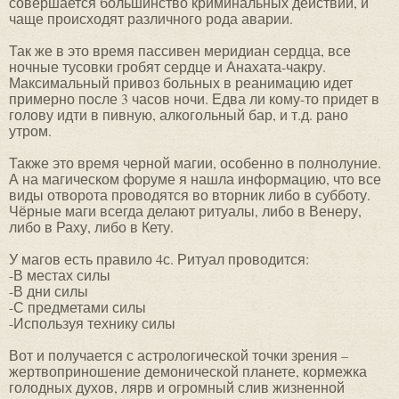
совершается большинство криминальных действий, и
чаще происходят различного рода аварии.
Так же в это время пассивен меридиан сердца, все
ночные тусовки гробят сердце и Анахата-чакру.
Максимальный привоз больных в реанимацию идет
примерно после 3 часов ночи. Едва ли кому-то придет в
голову идти в пивную, алкогольный бар, и т.д. рано
утром.
Также это время черной магии, особенно в полнолуние.
А на магическом форуме я нашла информацию, что все
виды отворота проводятся во вторник либо в субботу.
Чёрные маги всегда делают ритуалы, либо в Венеру,
либо в Раху, либо в Кету.
У магов есть правило 4с. Ритуал проводится:
-В местах силы
-В дни силы
-С предметами силы
-Используя технику силы
Вот и получается с астрологической точки зрения –
жертвоприношение демонической планете, кормежка
голодных духов, лярв и огромный слив жизненной