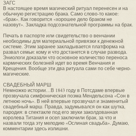
ЗАГС
В настоящее время магический ритуал перенесен и на
обычную регистрацию брака. Само слово-то какое:
«брак». Как говорится «хорошее дело браком не
назовут». Закладка подсознательной программы на брак.
Печать в паспорте или свидетельство о венчании
необходимы для материальной привязки к денежной
системе. Этим заранее закладывается платформа на
развал семьи: кому и что достанется в случае развода.
Эниологи доказали что основное количество переноса
кармических болезней идет во время Венчания и
Крещения. Вообще эти два ритуала сами по себе черно-
магические.
СВАДЕБНЫЙ МАРШ
Немножко истории…В 1843 году в Потсдаме впервые
прозвучала симфоническая поэма Мендельсона «Сон в
летнюю ночь». В ней впервые прозвучал и знаменитый
свадебный марш. Правда, задумывался он как шутка,
пародия: в спектакле под его звуки заколдованная
королева Титания и осел заключили брак, за что и
назвали тогда эту мелодию «Ослиная свадьба». Думаю,
комментарии здесь излишни.