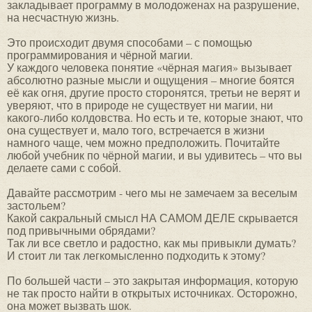
закладывает программу в молодоженах на разрушение,
на несчастную жизнь.
Это происходит двумя способами – с помощью
программирования и чёрной магии.
У каждого человека понятие «чёрная магия» вызывает
абсолютно разные мысли и ощущения – многие боятся
её как огня, другие просто сторонятся, третьи не верят и
уверяют, что в природе не существует ни магии, ни
какого-либо колдовства. Но есть и те, которые знают, что
она существует и, мало того, встречается в жизни
намного чаще, чем можно предположить. Почитайте
любой учебник по чёрной магии, и вы удивитесь – что вы
делаете сами с собой.
Давайте рассмотрим - чего мы не замечаем за веселым
застольем?
Какой сакральный смысл НА САМОМ ДЕЛЕ скрывается
под привычными обрядами?
Так ли все светло и радостно, как мы привыкли думать?
И стоит ли так легкомысленно подходить к этому?
По большей части – это закрытая информация, которую
не так просто найти в открытых источниках. Осторожно,
она может вызвать шок.