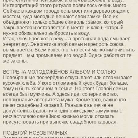
Интерпретаций этого ритуала появилось очень много.
Сейчас в каждом городе есть мост или дерево рядом с
мостом, куда молодые вешают свои замки. Все их
объединяют только общие символы: замок, который
закрывается и оставляется в месте, и ключ, который
нужно обязательно выбросить в воду.
Итак, ключ бросают в реку – а проточная вода смывает
энергетику. Энергетика этой семьи и крепость союза
вымывается. Всем известно, что если мы хотим очистить
предмет – мы промываем его водой. Здесь работают те
же законы.
ВСТРЕЧА МОЛОДОЖЁНОВ ХЛЕБОМ И СОЛЬЮ
Новобрачные поочерёдно откусывают или отламывают
кусочек хлеба. У кого отломанный кусок будет больше,
тому и быть хозяином в семье. Но стоп! Главой семьи
всегда был мужчина. А здесь идет соперничество,
непризнание авторитета мужа. Кроме того, важно кто
печет свадебный каравай. Раньше к выпечке не
допускались вдовы или одиночки, даже замужним с
несчастливою семейною жизнью могли отказать
присутствовать при выпечке свадебного каравая.
ПОЦЕЛУЙ НОВОБРАЧНЫХ