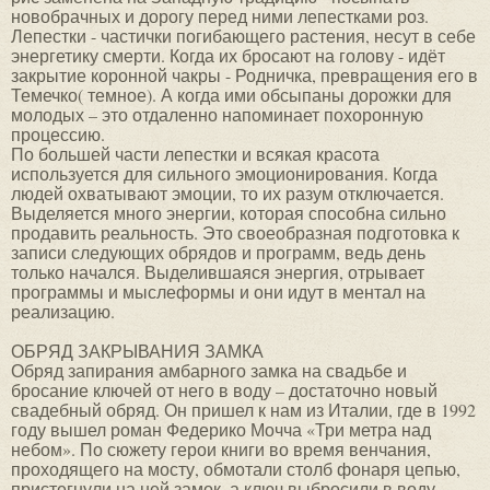
новобрачных и дорогу перед ними лепестками роз.
Лепестки - частички погибающего растения, несут в себе
энергетику смерти. Когда их бросают на голову - идёт
закрытие коронной чакры - Родничка, превращения его в
Темечко( темное). А когда ими обсыпаны дорожки для
молодых – это отдаленно напоминает похоронную
процессию.
По большей части лепестки и всякая красота
используется для сильного эмоционирования. Когда
людей охватывают эмоции, то их разум отключается.
Выделяется много энергии, которая способна сильно
продавить реальность. Это своеобразная подготовка к
записи следующих обрядов и программ, ведь день
только начался. Выделившаяся энергия, отрывает
программы и мыслеформы и они идут в ментал на
реализацию.
ОБРЯД ЗАКРЫВАНИЯ ЗАМКА
Обряд запирания амбарного замка на свадьбе и
бросание ключей от него в воду – достаточно новый
свадебный обряд. Он пришел к нам из Италии, где в 1992
году вышел роман Федерико Мочча «Три метра над
небом». По сюжету герои книги во время венчания,
проходящего на мосту, обмотали столб фонаря цепью,
пристегнули на ней замок, а ключ выбросили в воду.