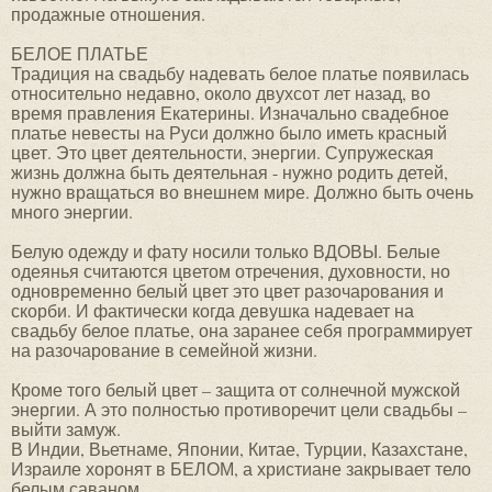
продажные отношения.
БЕЛОЕ ПЛАТЬЕ
Традиция на свадьбу надевать белое платье появилась
относительно недавно, около двухсот лет назад, во
время правления Екатерины. Изначально свадебное
платье невесты на Руси должно было иметь красный
цвет. Это цвет деятельности, энергии. Супружеская
жизнь должна быть деятельная - нужно родить детей,
нужно вращаться во внешнем мире. Должно быть очень
много энергии.
Белую одежду и фату носили только ВДОВЫ. Белые
одеянья считаются цветом отречения, духовности, но
одновременно белый цвет это цвет разочарования и
скорби. И фактически когда девушка надевает на
свадьбу белое платье, она заранее себя программирует
на разочарование в семейной жизни.
Кроме того белый цвет – защита от солнечной мужской
энергии. А это полностью противоречит цели свадьбы –
выйти замуж.
В Индии, Вьетнаме, Японии, Китае, Турции, Казахстане,
Израиле хоронят в БЕЛОМ, а христиане закрывает тело
белым саваном.