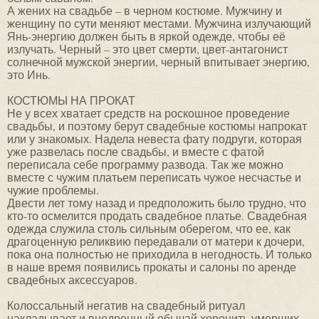
А жених на свадьбе – в черном костюме. Мужчину и
женщину по сути меняют местами. Мужчина излучающий
Янь-энергию должен быть в яркой одежде, чтобы её
излучать. Черный – это цвет смерти, цвет-антагонист
солнечной мужской энергии, черный впитывает энергию,
это Инь.
КОСТЮМЫ НА ПРОКАТ
Не у всех хватает средств на роскошное проведение
свадьбы, и поэтому берут свадебные костюмы напрокат
или у знакомых. Надела невеста фату подруги, которая
уже развелась после свадьбы, и вместе с фатой
переписала себе программу развода. Так же можно
вместе с чужим платьем переписать чужое несчастье и
чужие проблемы.
Двести лет тому назад и предположить было трудно, что
кто-то осмелится продать свадебное платье. Свадебная
одежда служила столь сильным оберегом, что ее, как
драгоценную реликвию передавали от матери к дочери,
пока она полностью не приходила в негодность. И только
в наше время появились прокаты и салоны по аренде
свадебных аксессуаров.
Колоссальный негатив на свадебный ритуал
накладывает и внедренный обычай хоронить умерших