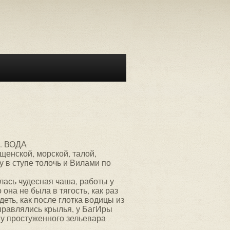
. ВОДА
щенской, морской, талой,
у в ступе толочь и Вилами по
илась чудесная чаша, работы у
она не была в тягость, как раз
деть, как после глотка водицы из
справлялись крылья, у БагИры
а у простуженного зельевара