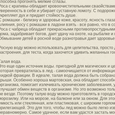
способна прогонять мелкие сглазы.
Роса с крапивы-обладает кровоочистительными сваойствами,
уверенность в себе и убирает суставную ломоту. С подорож
укрепляет дух и придает стойкость душе.
С ромашки - белизну и здоровье коже, красоту, ясность глаз
влияния, росу с ромашки в ладони взять - все равно, что в 
Роса с чабреца обладает прекрасными противопростудными 
дома, задабривает богов, дает удачу на охоте, на рыбалке 
Обмывание детей в росной воде разнотравья дает здоровье,
Росную воду можно использовать для целительства, просто 
настроения, для теста, когда захочется удивить желанных 
Талая вода.
Это еще один источник воды. пригодной для магических и це
которая превратилась в лед - самоочищается от информации
жидкой фракции. В идеале, талая вода должна быть собрана
крыши. Особенно хороша мартовская, она обладает способ
организма, помогает излечивать хронические заболевания,
улучшает обмен веществ в организме. Но это возможно тольк
не везде. Поэтому талую воду можно приготовлять в городс
морозилку. Или на морозе, на балконе или за окном. Для эт
емкость или стеклянная, или пластиковая, с широким горло
прилегающей. Это для того, чтобы лед можно было легко изв
неравномерно. Самое удачное, если вам удастся застать мом