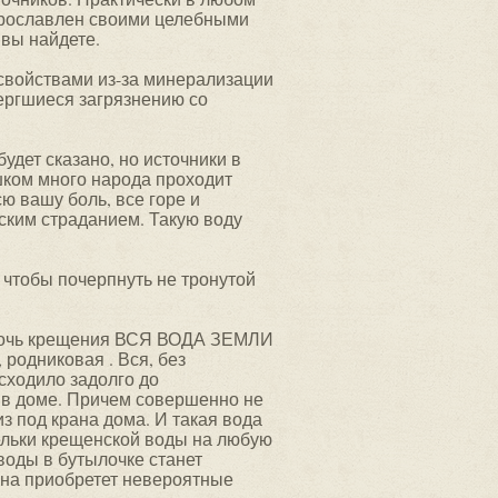
 прославлен своими целебными
 вы найдете.
свойствами из-за минерализации
ергшиеся загрязнению со
удет сказано, но источники в
шком много народа проходит
ю вашу боль, все горе и
еским страданием. Такую воду
 чтобы почерпнуть не тронутой
в ночь крещения ВСЯ ВОДА ЗЕМЛИ
родниковая . Вся, без
сходило задолго до
 в доме. Причем совершенно не
из под крана дома. И такая вода
пельки крещенской воды на любую
воды в бутылочке станет
она приобретет невероятные