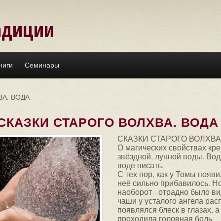
адиции
ниги
Семинары
ВА. ВОДА
СКАЗКИ СТАРОГО ВОЛХВА. ВОДА
СКАЗКИ СТАРОГО ВОЛХВА
О магических свойствах кре
звёздной, лунной воды. Вод
воде писать.
С тех пор, как у Томы появ
неё сильно прибавилось. Но 
наоборот - отрадно было ви
чаши у усталого ангела ра
появлялся блеск в глазах, 
проходила головная боль.