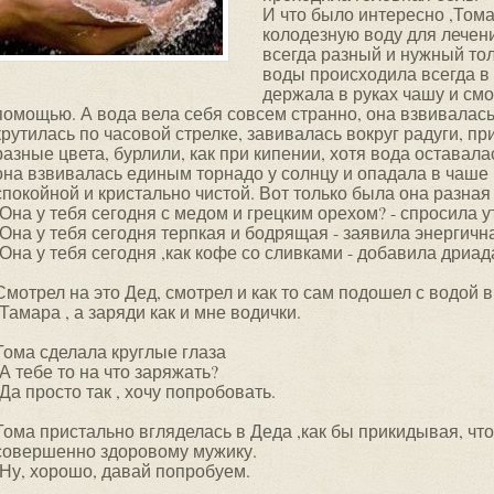
И что было интересно ,Том
колодезную воду для лечен
всегда разный и нужный тол
воды происходила всегда в 
держала в руках чашу и см
помощью. А вода вела себя совсем странно, она взвивалас
крутилась по часовой стрелке, завивалась вокруг радуги, п
разные цвета, бурлили, как при кипении, хотя вода оставала
она взвивалась единым торнадо у солнцу и опадала в чаше
спокойной и кристально чистой. Вот только была она разная 
-Она у тебя сегодня с медом и грецким орехом? - спросила 
-Она у тебя сегодня терпкая и бодрящая - заявила энергичн
-Она у тебя сегодня ,как кофе со сливками - добавила дриад
Смотрел на это Дед, смотрел и как то сам подошел с водой в
-Тамара , а заряди как и мне водички.
Тома сделала круглые глаза
-А тебе то на что заряжать?
-Да просто так , хочу попробовать.
Тома пристально вгляделась в Деда ,как бы прикидывая, чт
совершенно здоровому мужику.
-Ну, хорошо, давай попробуем.