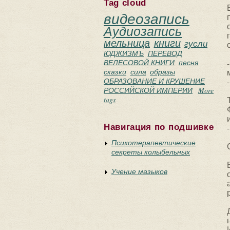
Tag cloud
видеозапись
Аудиозапись
мельница
книги
гусли
ЮДЖИЗМЪ
ПЕРЕВОД
ВЕЛЕСОВОЙ КНИГИ
песня
сказки
сила
образы
ОБРАЗОВАНИЕ И КРУШЕНИЕ
РОССИЙСКОЙ ИМПЕРИИ
More
tags
Навигация по подшивке
Психотерапевтические
секреты колыбельных
Учение мазыков