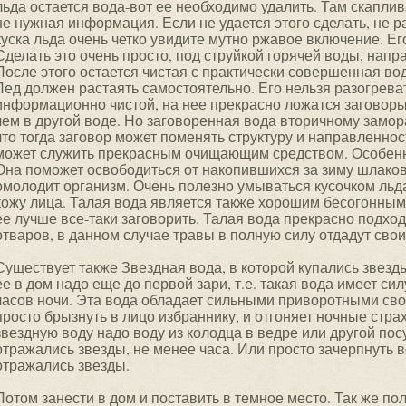
льда остается вода-вот ее необходимо удалить. Там скапли
не нужная информация. Если не удается этого сделать, не р
куска льда очень четко увидите мутно ржавое включение. Его
Сделать это очень просто, под струйкой горячей воды, напр
После этого остается чистая с практически совершенная вод
Лед должен растаять самостоятельно. Его нельзя разогреват
информационно чистой, на нее прекрасно ложатся заговоры
чем в другой воде. Но заговоренная вода вторичному замо
что тогда заговор может поменять структуру и направленнос
может служить прекрасным очищающим средством. Особенн
Она поможет освободиться от накопившихся за зиму шлаков
омолодит организм. Очень полезно умываться кусочком льда
кожу лица. Талая вода является также хорошим бесогонным
ее лучше все-таки заговорить. Талая вода прекрасно подхо
отваров, в данном случае травы в полную силу отдадут сво
Существует также Звездная вода, в которой купались звезд
ее в дом надо еще до первой зари, т.е. такая вода имеет силу
часов ночи. Эта вода обладает сильными приворотными сво
просто брызнуть в лицо избраннику, и отгоняет ночные стра
звездную воду надо воду из колодца в ведре или другой посу
отражались звезды, не менее часа. Или просто зачерпнуть в
отражались звезды.
Потом занести в дом и поставить в темное место. Так же п