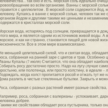
человечества... так оно и есть. Морская соль идеально очищ
кровообращение во всём организме. Ванны с морской соль
справится с целлюлитом . В морской соли содержится йод, 
человеку. Купаясь в ванне с морской солью, человек так же
организм йодом и другими такими же ценными и незамени
содержатся в кристаллах морской соли.
Морская вода, испаряясь под солнцем, превращается в дожд
этого мира, и является одним из источников живой воды. А в
морское, и как ни странно, становится пищей для новой жиз
бесконечности. Все в этом мире взаимосвязано.
Не меньшей целительной силой, что и святая вода, облада
роса, собранная на ранней заре с цветов и трав. Особенно 
Иваны Купалы (7 июля) Считается, что она обладает наибол
Собирать росу достаточно просто. Надо на лугу (лучше сам
простыню, или полотенца, или просто холстину, в идеале – 
Подождать, когда холст пропитается росой и отжать тут же 
Дома разлить в чистые стеклянные бутылки. Закрыть и можно
Роса, собранная с разных растений имеет разные свойства, 
Например, роса, собранная с валерианы - успокаивает, дари
человека добрее.
Такими же свойствами обладает роса пустырника, только он