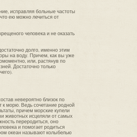
ние, исправляя больные частоты
 что ею можно лечиться от
крещеного человека и не оказать
остаточно долго, именно этим
ры на воду. Причем, как вы уже
омоментно, или, растянув по
зней. Достаточно только
чего).
состав невероятно близок по
т к морю. Ведь сочетание родной
ьтаты, причем морские купели
ви животных исцеляли от самых
жность переродиться, оно
еловека и помогает родиться
аром океан называют колыбелью