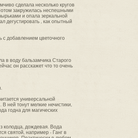
умчиво сделала несколько кругов
. Потом закружилась неспешными
узырьками и опала зеркальной
ал дегустировать , как опытный
рь с добавлением цветочного
ла в воду бальзамчика Старого
ейчас он расскажет что то очень
.
считается универсальной
 В ней тонут мелкие нечистики,
вода годна для магических
из колодца, дождевая. Вода
ся святой, например - Ганг в
точников. Практически в любом