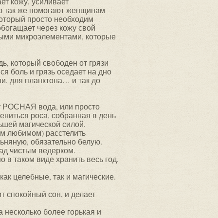
ает кожу, усиливает
ю так же помогают женщинам
который просто необходим
 обогащает через кожу свой
мыми микроэлементами, которые
ь, который свободен от грязи
ся боль и грязь оседает на дно
ни, для планктона… и так до
ет РОСНАЯ вода, или просто
цениться роса, собранная в день
ьшей магической силой.
ом любимом) расстелить
льняную, обязательно белую.
над чистым ведерком.
 в таком виде хранить весь год.
как целебные, так и магические.
т спокойный сон, и делает
а несколько более горькая и