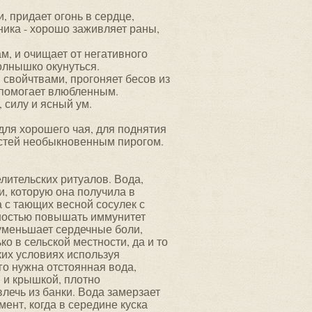
 придает огонь в сердце,
ника - хорошо заживляет раны,
ам, и очищает от негативного
солнышко окунуться.
свойчтвами, прогоняет бесов из
и помогает влюбленным.
 силу и ясный ум.
для хорошего чая, для поднятия
гостей необыкновенным пирогом.
лительских ритуалов. Вода,
, которую она получила в
 с тающих весной сосулек с
ностью повышать иммунитет
 уменьшает сердечные боли,
о в сельской местности, да и то
ких условиях используя
ого нужна отстоянная вода,
м и крышкой, плотно
лечь из банки. Вода замерзает
ент, когда в середине куска