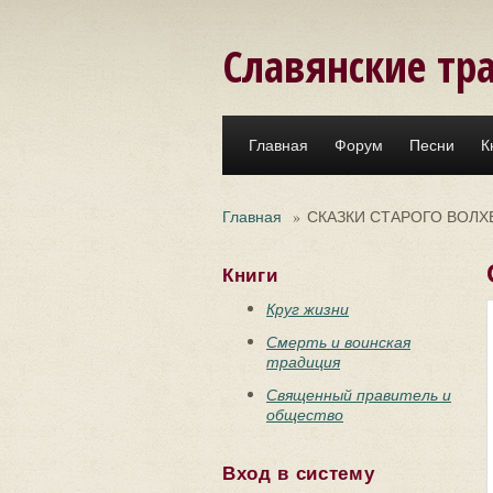
Перейти к основному содержанию
Славянские тр
Главная
Форум
Песни
К
Главная
»
СКАЗКИ СТАРОГО ВОЛХ
Книги
Круг жизни
Смерть и воинская
традиция
Священный правитель и
общество
Вход в систему