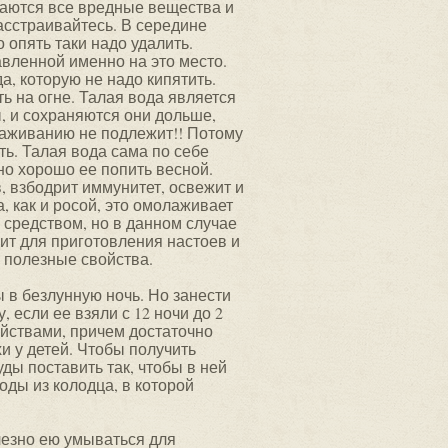
ваются все вредные вещества и
асстраивайтесь. В середине
 опять таки надо удалить.
авленной именно на это место.
а, которую не надо кипятить.
ь на огне. Талая вода является
, и сохраняются они дольше,
раживанию не подлежит!! Потому
ть. Талая вода сама по себе
о хорошо ее попить весной.
, взбодрит иммунитет, освежит и
, как и росой, это омолаживает
 средством, но в данном случае
дит для приготовления настоев и
и полезные свойства.
ы в безлунную ночь. Но занести
, если ее взяли с 12 ночи до 2
йствами, причем достаточно
хи у детей. Чтобы получить
ды поставить так, чтобы в ней
оды из колодца, в которой
олезно ею умываться для