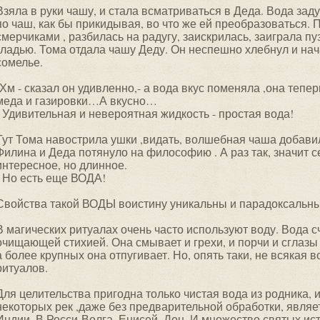
Взяла в руки чашу, и стала всматриваться в Деда. Вода зад
по чаш, как бы прикидывая, во что же ей преобразоваться
смерчиками , разбилась на радугу, заискрилась, заиграла п
гладью. Тома отдала чашу Деду. Он неспешно хлебнул и нач
сомелье.
-Хм - сказал он удивленно,- а вода вкус поменяла ,она тепе
меда и газировки…А вкусно…
- Удивительная и невероятная жидкость - простая вода!
Тут Тома навострила ушки ,видать, волшебная чаша добави
Филина и Деда потянуло на философию . А раз так, значит с
интересное, но длинное.
- Но есть еще ВОДА!
Свойства такой ВОДЫ воистину уникальны и парадоксальны
В магических ритуалах очень часто используют воду. Вода 
очищающей стихией. Она смывает и грехи, и порчи и сглазы .
а более крупных она отпугивает. Но, опять таки, не всякая 
ритуалов.
Для целительства пригодна только чистая вода из родника, 
некоторых рек ,даже без предварительной обработки, являет
Индии. В Росси-Волга, Енисей, Дон. И множество святых ис