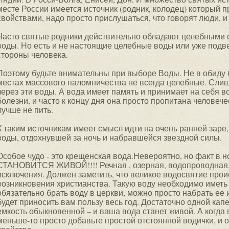
месте России имеется источник (родник, колодец) который
свойствами, надо просто прислушаться, что говорят люди, и
Часто святые родники действительно обладают целебными 
воды. Но есть и не настоящие целебные воды или уже подв
стороны человека.
Поэтому будьте внимательны при выборе Воды. Не в обиду б
местах массового паломничества не всегда целебные. Сли
через эти воды. А вода имеет память и принимает на себя вс
болезни, и часто к концу дня она просто пропитана человеч
лучше не пить.
К таким источникам имеет смысл идти на очень ранней заре,
воды, отдохнувшей за ночь и набравшейся звездной силы.
Особое чудо - это крещенская вода.Невероятно, но факт 
СТАНОВИТСЯ ЖИВОЙ!!!! Речная , озерная, водопроводная, 
исключения. Должен заметить, что великое водосвятие прои
возникновения христианства. Такую воду необходимо иметь
обязательно брать воду в церкви, можно просто набрать ее 
будет приносить вам пользу весь год. Достаточно одной ка
емкость обыкновенной – и ваша вода станет живой. А когда 
меньше-то просто добавьте простой отстоянной водички, и 