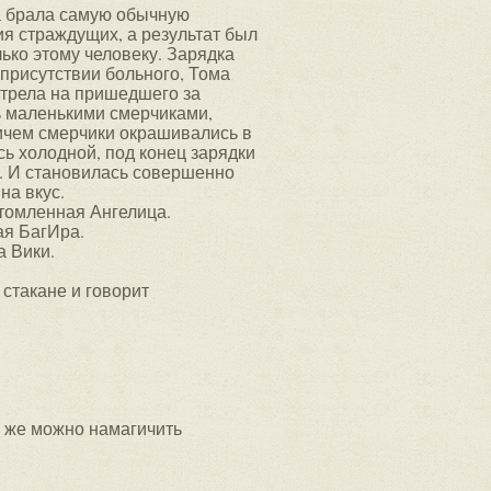
а брала самую обычную
ия страждущих, а результат был
ько этому человеку. Зарядка
присутствии больного, Тома
отрела на пришедшего за
ь маленькими смерчиками,
ричем смерчики окрашивались в
сь холодной, под конец зарядки
 . И становилась совершенно
на вкус.
утомленная Ангелица.
ая БагИра.
а Вики.
 стакане и говорит
о же можно намагичить