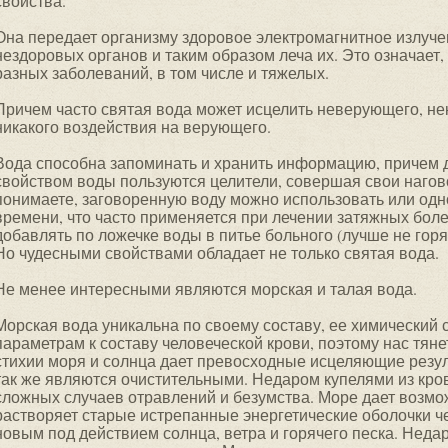
свойства.
Она передает организму здоровое электромагнитное излуче
нездоровых органов и таким образом леча их. Это означает,
разных заболеваний, в том числе и тяжелых.
Причем часто святая вода может исцелить неверующего, не
никакого воздействия на верующего.
Вода способна запоминать и хранить информацию, причем д
свойством воды пользуются целители, совершая свои нагово
понимаете, заговоренную воду можно использовать или одн
времени, что часто применяется при лечении затяжных боле
добавлять по ложечке воды в питье больного (лучше не горя
Но чудесными свойствами обладает не только святая вода.
Не менее интересными являются морская и талая вода.
Морская вода уникальна по своему составу, ее химический 
параметрам к составу человеческой крови, поэтому нас тяне
стихии моря и солнца дает превосходные исцеляющие резул
так же являются очистительными. Недаром купелями из кро
сложных случаев отравлений и безумства. Море дает возмо
растворяет старые истрепанные энергетические оболочки ч
новым под действием солнца, ветра и горячего песка. Нед