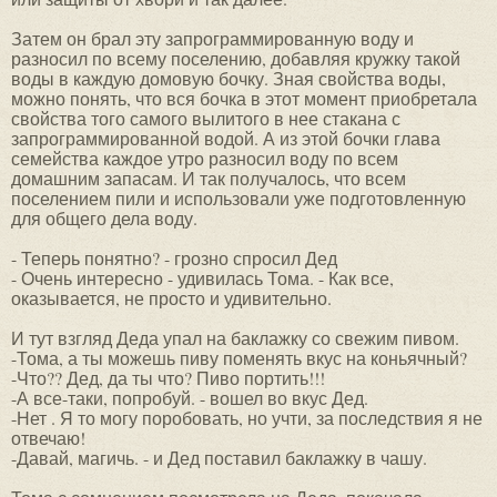
Затем он брал эту запрограммированную воду и
разносил по всему поселению, добавляя кружку такой
воды в каждую домовую бочку. Зная свойства воды,
можно понять, что вся бочка в этот момент приобретала
свойства того самого вылитого в нее стакана с
запрограммированной водой. А из этой бочки глава
семейства каждое утро разносил воду по всем
домашним запасам. И так получалось, что всем
поселением пили и использовали уже подготовленную
для общего дела воду.
- Теперь понятно? - грозно спросил Дед
- Очень интересно - удивилась Тома. - Как все,
оказывается, не просто и удивительно.
И тут взгляд Деда упал на баклажку со свежим пивом.
-Тома, а ты можешь пиву поменять вкус на коньячный?
-Что?? Дед, да ты что? Пиво портить!!!
-А все-таки, попробуй. - вошел во вкус Дед.
-Нет . Я то могу поробовать, но учти, за последствия я не
отвечаю!
-Давай, магичь. - и Дед поставил баклажку в чашу.