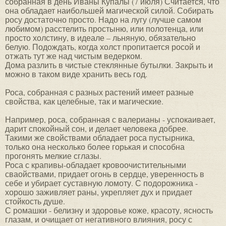
собранная в день Иваны Купалы (7 июля) Считается, что
она обладает наибольшей магической силой. Собирать
росу достаточно просто. Надо на лугу (лучше самом
любимом) расстелить простыню, или полотенца, или
просто холстину, в идеале – льняную, обязательно
белую. Подождать, когда холст пропитается росой и
отжать тут же над чистым ведерком.
Дома разлить в чистые стеклянные бутылки. Закрыть и
можно в таком виде хранить весь год.
Роса, собранная с разных растений имеет разные
свойства, как целебные, так и магические.
Например, роса, собранная с валерианы - успокаивает,
дарит спокойный сон, и делает человека добрее.
Такими же свойствами обладает роса пустырника,
только она несколько более горькая и способна
прогонять мелкие сглазы.
Роса с крапивы-обладает кровоочистительными
сваойствами, придает огонь в сердце, уверенность в
себе и убирает суставную ломоту. С подорожника -
хорошо заживляет раны, укрепляет дух и придает
стойкость душе.
С ромашки - белизну и здоровье коже, красоту, ясность
глазам, и очищает от негативного влияния, росу с