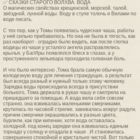
✅ СКАЗКИ СТАРОГО ВОЛХВА. ВОДА
О магических свойствах крещенской, морской, талой,
звёздной, лунной воды. Воду в ступе толочь и Вилами по
воде писать.
С тех пор, как у Томы появилась чудесная чаша, работы
у неё сильно прибавилось. Но она не была в тягость, как
раз наоборот - отрадно было видеть, как после глотка
водицы из чаши у усталого ангела расправлялись
крылья, у БагИры появлялся блеск в глазах, а у
простуженного зельевара проходила головная боль.
И что было интересно ,Тома брала самую обычную
колодезную воду для лечения страждущих, а результат
был всегда разный и нужный только этому человеку.
Зарядка воды происходила всегда в присутствии
больного, Тома держала в руках чашу и смотрела на
пришедшего за помощью. А вода вела себя совсем
странно, она взвивалась маленькими смерчиками,
крутилась по часовой стрелке, завивалась вокруг радуги,
причем смерчики окрашивались в разные цвета,
бурлили, как при кипении, хотя вода оставалась
холодной, под конец зарядки она взвивалась единым
торнадо у солнцу и опадала в чаше . И становилась
совершенно спокойной и кристально чистой. Вот только