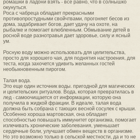
ромашки в ладони взять - все равно, что в солнышко
окунуться.
Роса с чабреца обладает прекрасными
противопростудными свойчтвами, прогоняет бесов из
дома, задабривает богов, дает удачу на охоте, на
рыбалке и помогает влюбленным. Обмывание детей в
росной воде разнотравья дает здоровье, силу и ясный
ум.
Росную воду можно использовать для целительства,
просто для хорошего чая, для поднятия настроения, для
теста, когда захочется удивить желанных гостей
необыкновенным пирогом.
Талая вода.
Это еще один источник воды. пригодной для магических
и целительских ритуалов. Вода, которая превратилась в
лед - самоочищается от информации, которую она
получила в жидкой фракции. В идеале, талая вода
должна быть собрана с тающих весной сосулек с крыши.
Особенно хороша мартовская, она обладает
способностью повышать иммунитет организма, помогает
излечивать хронические заболевания, уменьшает
сердечные боли, улучшает обмен веществ в организме.
Но это возможно только в сельской местности, да и то не