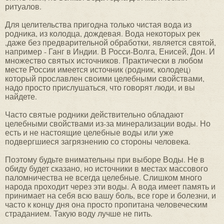
ритуалов.
Для целительства пригодна только чистая вода из
родника, из колодца, дождевая. Вода некоторых рек
,даже без предварительной обработки, является святой,
например - Ганг в Индии. В Росси-Волга, Енисей, Дон. И
множество святых источников. Практически в любом
месте России имеется источник (родник, колодец)
который прославлен своими целебными свойствами,
надо просто прислушаться, что говорят люди, и вы
найдете.
Часто святые родники действительно обладают
целебными свойствами из-за минерализации воды. Но
есть и не настоящие целебные воды или уже
подвергшиеся загрязнению со стороны человека.
Поэтому будьте внимательны при выборе Воды. Не в
обиду будет сказано, но источники в местах массового
паломничества не всегда целебные. Слишком много
народа проходит через эти воды. А вода имеет память и
принимает на себя всю вашу боль, все горе и болезни, и
часто к концу дня она просто пропитана человеческим
страданием. Такую воду лучше не пить.