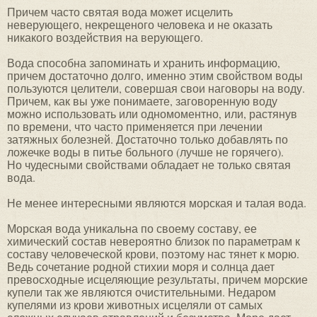
Причем часто святая вода может исцелить
неверующего, некрещеного человека и не оказать
никакого воздействия на верующего.
Вода способна запоминать и хранить информацию,
причем достаточно долго, именно этим свойством воды
пользуются целители, совершая свои наговоры на воду.
Причем, как вы уже понимаете, заговоренную воду
можно использовать или одномоментно, или, растянув
по времени, что часто применяется при лечении
затяжных болезней. Достаточно только добавлять по
ложечке воды в питье больного (лучше не горячего).
Но чудесными свойствами обладает не только святая
вода.
Не менее интересными являются морская и талая вода.
Морская вода уникальна по своему составу, ее
химический состав невероятно близок по параметрам к
составу человеческой крови, поэтому нас тянет к морю.
Ведь сочетание родной стихии моря и солнца дает
превосходные исцеляющие результаты, причем морские
купели так же являются очистительными. Недаром
купелями из крови животных исцеляли от самых