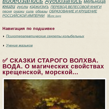
видеозапись
Аудиозапись
мельница
книги
гусли
ЮДЖИЗМЪ
ПЕРЕВОД ВЕЛЕСОВОЙ КНИГИ
песня
сказки
сила
образы
ОБРАЗОВАНИЕ И КРУШЕНИЕ
РОССИЙСКОЙ ИМПЕРИИ
More tags
Навигация по подшивке
Психотерапевтические секреты колыбельных
Учение мазыков
✅ СКАЗКИ СТАРОГО ВОЛХВА.
ВОДА. О магических свойствах
крещенской, морской...