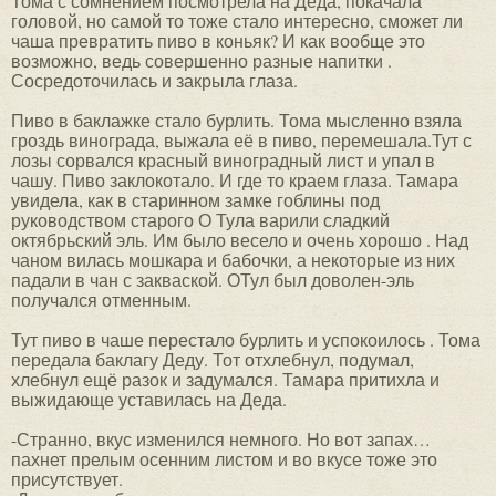
Тома с сомнением посмотрела на Деда, покачала
головой, но самой то тоже стало интересно, сможет ли
чаша превратить пиво в коньяк? И как вообще это
возможно, ведь совершенно разные напитки .
Сосредоточилась и закрыла глаза.
Пиво в баклажке стало бурлить. Тома мысленно взяла
гроздь винограда, выжала её в пиво, перемешала.Тут с
лозы сорвался красный виноградный лист и упал в
чашу. Пиво заклокотало. И где то краем глаза. Тамара
увидела, как в старинном замке гоблины под
руководством старого О Тула варили сладкий
октябрьский эль. Им было весело и очень хорошо . Над
чаном вилась мошкара и бабочки, а некоторые из них
падали в чан с закваской. ОТул был доволен-эль
получался отменным.
Тут пиво в чаше перестало бурлить и успокоилось . Тома
передала баклагу Деду. Тот отхлебнул, подумал,
хлебнул ещё разок и задумался. Тамара притихла и
выжидающе уставилась на Деда.
-Странно, вкус изменился немного. Но вот запах…
пахнет прелым осенним листом и во вкусе тоже это
присутствует.