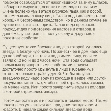
поможет освободиться от накопившихся за зиму шлаков,
взбодрит иммунитет, освежит и омолодит организм.
Очень полезно умываться кусочком льда, как и росой,
это омолаживает кожу лица. Талая вода является также
хорошим бесогонным средством, но в данном случае ее
лучше все-таки заговорить. Талая вода прекрасно
подходит для приготовления настоев и отваров, в
данном случае травы в полную силу отдадут свои
полезные свойства.
Существует также Звездная вода, в которой купались
звезды в безлунную ночь. Но занести ее в дом надо еще
до первой зари, т.е. такая вода имеет силу, если ее
взяли с 12 ночи до 2 часов ночи. Эта вода обладает
сильными приворотными свойствами, причем
достаточно просто брызнуть в лицо избраннику, и
отгоняет ночные страхи у детей. Чтобы получить
звездную воду надо воду из колодца в ведре или другой
посуды поставить так, чтобы в ней отражались звезды,
не менее часа. Или просто зачерпнуть воды из колодца,
в которой отражались звезды.
Потом занести в дом и поставить в темное место. Так же
полезно ею умываться для придания загадочности
красоте. В идеале самая сильная звездная вода