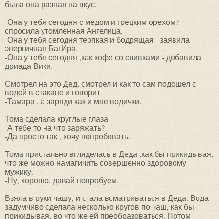
была она разная на вкус.
-Она у тебя сегодня с медом и грецким орехом? -
спросила утомленная Ангелица.
-Она у тебя сегодня терпкая и бодрящая - заявила
энергичная БагИра.
-Она у тебя сегодня ,как кофе со сливками - добавила
дриада Вики.
Смотрел на это Дед, смотрел и как то сам подошел с
водой в стакане и говорит
-Тамара , а заряди как и мне водички.
Тома сделала круглые глаза
-А тебе то на что заряжать?
-Да просто так , хочу попробовать.
Тома пристально вгляделась в Деда ,как бы прикидывая,
что же можно намагичить совершенно здоровому
мужику.
-Ну, хорошо, давай попробуем.
Взяла в руки чашу, и стала всматриваться в Деда. Вода
задумчиво сделала несколько кругов по чаш, как бы
прикидывая, во что же ей преобразоваться. Потом