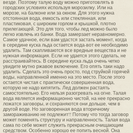
везде. Поэтому талую воду можно приготовлять в
городских условиях используя морозилку. Или на
морозе, на балконе или за окном. Для этого нужна
отстоянная вода, емкость или стеклянная, или
пластиковая, с широким горлом и крышкой, плотно
прилегающей. Это для того, чтобы лед можно было
легко извлечь из банки. Вода замерзает неравномерно.
Самое удачное, если вам удастся застать момент, когда
в середине куска льда остается вода-вот ее необходимо
удалить. Там скапливаются все вредные вещества и не
нужная информация. Если не удается этого сделать, не
расстраивайтесь. В середине куска льда очень четко
увидите мутно ржавое включение. Его опять таки надо
удалить. Сделать это очень просто, под струйкой горячей
воды, направленной именно на это место. После этого
остается чистая с практически совершенная вода,
которую не надо кипятить. Лед должен растаять
самостоятельно. Его нельзя разогревать на огне. Талая
вода является информационно чистой, на нее прекрасно
ложатся заговоры, и сохраняются они дольше, чем в
другой воде. Но заговоренная вода вторичному
замораживанию не подлежит!! Потому что тогда заговор
может поменять структуру и направленность. Талая вода
сама по себе может служить прекрасным очищающим
средством. Особенно хорошо ее попить весной. Она