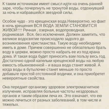
К таким источникам имеет смысл идти на очень ранней
заре, чтобы почерпнуть не тронутой воды, отдохнувшей
за ночь и набравшейся звездной силы.
Особое чудо - это крещенская вода.Невероятно, но факт
в ночь крещения ВСЯ ВОДА ЗЕМЛИ СТАНОВИТСЯ
ЖИВОЙ!!!! Речная , озерная, водопроводная,
родниковая . Вся, без исключения. Должен заметить, что
великое водосвятие происходило задолго до
возникновения христианства. Такую воду необходимо
иметь в доме. Причем совершенно не обязательно брать
воду в церкви, можно просто набрать ее из под крана
дома. И такая вода будет приносить вам пользу весь год.
Достаточно одной капельки крещенской воды на любую
емкость обыкновенной – и ваша вода станет живой. А
когда воды в бутылочке станет меньше-то просто
добавьте простой отстоянной водички, и она приобретет
невероятные свойства.
Она передает организму здоровое электромагнитное
излучение, исправляя больные частоты нездоровых
органов и таким образом леча их. Это означает, что ею
можно лечиться от разных заболеваний, в том числе и
тяжелых.