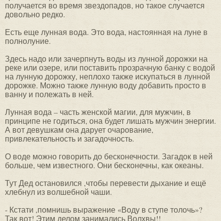
получается во время звездопадов, но такое случается
довольно редко.
Есть еще лунная вода. Это вода, настоянная на луне в
полнолуние.
Здесь надо или зачерпнуть воды из лунной дорожки на
реке или озере, или поставить прозрачную банку с водой
на лунную дорожку, неплохо также искупаться в лунной
дорожке. Можно также лунную воду добавить просто в
ванну и полежать в ней.
Лунная вода – часть женской магии, для мужчин, в
принципе не годиться, она будет лишать мужчин энергии.
А вот девушкам она дарует очарование,
привлекательность и загадочность.
О воде можно говорить до бесконечности. Загадок в ней
больше, чем известного. Они бесконечны, как океаны.
Тут Дед остановился ,чтобы перевести дыхание и ещё
хлебнул из волшебной чаши.
- Кстати ,помнишь выражение «Воду в ступе толочь»?
Так вот! Этим делом занимались Волхвы!!