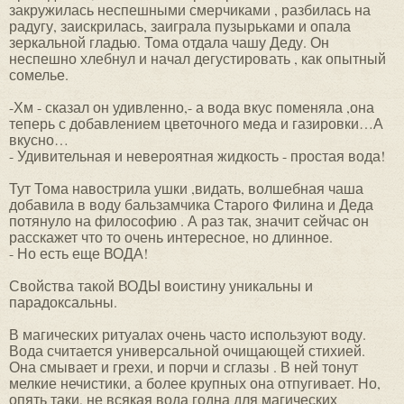
закружилась неспешными смерчиками , разбилась на
радугу, заискрилась, заиграла пузырьками и опала
зеркальной гладью. Тома отдала чашу Деду. Он
неспешно хлебнул и начал дегустировать , как опытный
сомелье.
-Хм - сказал он удивленно,- а вода вкус поменяла ,она
теперь с добавлением цветочного меда и газировки…А
вкусно…
- Удивительная и невероятная жидкость - простая вода!
Тут Тома навострила ушки ,видать, волшебная чаша
добавила в воду бальзамчика Старого Филина и Деда
потянуло на философию . А раз так, значит сейчас он
расскажет что то очень интересное, но длинное.
- Но есть еще ВОДА!
Свойства такой ВОДЫ воистину уникальны и
парадоксальны.
В магических ритуалах очень часто используют воду.
Вода считается универсальной очищающей стихией.
Она смывает и грехи, и порчи и сглазы . В ней тонут
мелкие нечистики, а более крупных она отпугивает. Но,
опять таки, не всякая вода годна для магических