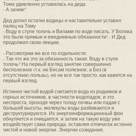
Тома удивленно уставилась на деда.
- А зачем?
Дед допил остатки водицы и наставительно уставил
палец на Тому
- Воду в ступе толочь и Вилами по воде писать. У Волхва
это были прямые и ежедневные обязанности! - И Дед
продолжил свою лекцию.
- Рассмотрим же все по-отдельности:
- Так что же это за обязанность такая, Воду в ступе
толочь? На первый взгляд занятие совершенно
бесполезное (т.к. не Бесам полезное, а Без (в
отсутствии) пользы), но не все так просто, как кажется на
первый взгляд.
Истинно чистой водой считается вода из родников и
горных источников, в частности водопадов, и это
неспроста, проходя через толщу почвы или падая с
большой высоты, молекулы воды разбиваются и
деструктурируются. Их энергоинформационный фон
обнуляется и очищается, и затем на такую воду уже
воздействует сама природа, оставляя отпечаток истинно
чистой и новой энергии. Энергии созидания.