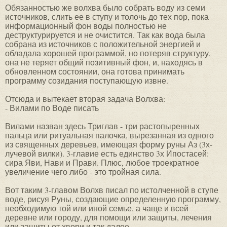
Обязанностью же волхва было собрать воду из семи
источников, слить ее в ступу и толочь до тех пор, пока
информационный фон воды полностью не
деструктурируется и не очистится. Так как вода была
собрана из источников с положительной энергией и
обладала хорошей программой, но потеряв структуру,
она не теряет общий позитивный фон, и, находясь в
обновленном состоянии, она готова принимать
программу созидания поступающую извне.
Отсюда и вытекает вторая задача Волхва:
- Вилами по Воде писать
Вилами назван здесь Триглав - три растопыренных
пальца или ритуальная палочка, вырезанная из одного
из священных деревьев, имеющая форму руны Аз (3х-
лучевой вилки). 3-главие есть единство 3х Ипостасей:
сира Яви, Нави и Прави. Плюс, любое троекратное
увеличение чего либо - это тройная сила.
Вот таким 3-главом Волхв писал по истолченной в ступе
воде, рисуя Руны, создающие определенную программу,
необходимую той или иной семье, а чаще и всей
деревне или городу, для помощи или защиты, лечения
или защиты от хвори и так далее.