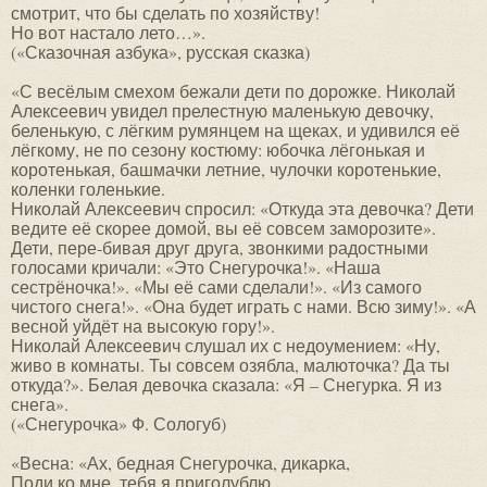
смотрит, что бы сделать по хозяйству!
Но вот настало лето…».
(«Сказочная азбука», русская сказка)
«С весёлым смехом бежали дети по дорожке. Николай
Алексеевич увидел прелестную маленькую девочку,
беленькую, с лёгким румянцем на щеках, и удивился её
лёгкому, не по сезону костюму: юбочка лёгонькая и
коротенькая, башмачки летние, чулочки коротенькие,
коленки голенькие.
Николай Алексеевич спросил: «Откуда эта девочка? Дети
ведите её скорее домой, вы её совсем заморозите».
Дети, пере-бивая друг друга, звонкими радостными
голосами кричали: «Это Снегурочка!». «Наша
сестрёночка!». «Мы её сами сделали!». «Из самого
чистого снега!». «Она будет играть с нами. Всю зиму!». «А
весной уйдёт на высокую гору!».
Николай Алексеевич слушал их с недоумением: «Ну,
живо в комнаты. Ты совсем озябла, малюточка? Да ты
откуда?». Белая девочка сказала: «Я – Снегурка. Я из
снега».
(«Снегурочка» Ф. Сологуб)
«Весна: «Ах, бедная Снегурочка, дикарка,
Поди ко мне, тебя я приголублю.