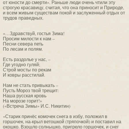
от юности до смерти». Раньше люди очень чтили эту
строгую красавицу, считая, что она приносит и Природе,
и всем живым существам покой и заслуженный отдых от
трудов праведных.
«…Здравствуй, гостья Зима!
Просим милости к нам –
Песни севера петь
По лесам и полям.
Есть раздолье у нас, –
Где угодно гуляй;
Строй мосты по рекам
И ковры расстилай.
Нам не стать привыкать –
Пусть Мороз твой трещит:
Наша русская кровь
На морозе горит!»
(«Встреча Зимы» И.С. Никитин)
«Старик принёс комочек снега в избу, положил в
горшочек, на-крыл ветошкой (тряпочкой) и поставил на
окошко. Взошло солнышко, пригрело горшочек, и снег