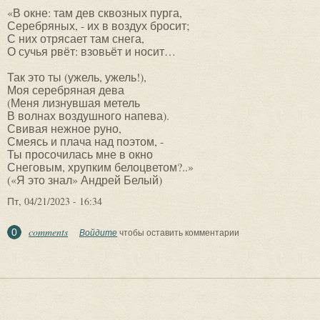
«В окне: там дев сквозных пурга,
Серебряных, - их в воздух бросит;
С них отрясает там снега,
О сучья рвёт: взовьёт и носит…
Так это ты (ужель, ужель!),
Моя серебряная дева
(Меня лизнувшая метель
В волнах воздушного напева).
Свивая нежное руно,
Смеясь и плача над поэтом, -
Ты просочилась мне в окно
Снеговым, хрупким белоцветом?..»
(«Я это знал» Андрей Белый)
Пт, 04/21/2023 - 16:34
comments
0
Войдите
чтобы оставить комментарии