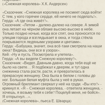
(«Снежная королева» Х.К. Андерсен)
«Сказочник: «Снежная королева не посмеет сюда войти!
С тем, у кого горячее сердце, ей ничего не поделать!».
Герда: «А где она живёт?».
Сказочник: «Летом – далеко-далеко на севере. А зимой
она летает на чёрном облаке высоко-высоко в небе.
Только поздно ночью, когда все спят, она проносится по
улицам города и взглядывает в окна, и тогда стёкла
покрываются ледяными узорами и цветами».
Герда: «Бабушка, значит, она всё-таки смотрела на наши
окна? Видишь, они все в узорах».
Кей: «Ну и пусть. Посмотрела и улетела».
Герда: «А вы видели Снежную королеву?».
Сказочник: «Видел. Давным-давно, когда тебя ещё не
было на свете… Я подбежал к дверям, и тут одна
снежинка стала расти, расти, и превратилась в
прекрасную женщину. Она была в белом с головы до
ног. Большая белая муфта была у неё в руках.
Огромный бриллиант сверкал у неё на груди. «Вы кто?» -
крикнул я. «Я – Снежная королева, - ответила женщина, -
хочешь, я возьму тебя к себе? Поцелуй меня, не бойся».
Я отпрыгнул…».
(Снежная королева», пьеса Е. Шварца)