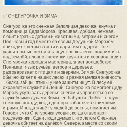
✅ СНЕГУРОЧКА И ЗИМА
Снегурочка это снежная белолицая девочка, внучка и
помощница ДедаМороза. Красивая, добрая, нежная;
любит играть с детьми и животными, ветрами и снегом.
Под Новый год вместе со своим Дедушкой Морозом
приходит к детям в гости и дарит им подарки. Поёт
удивительные песни и танцует легко-легко, поднимаясь
над землёй, словно снежинки кружатся и хоровод водят.
Снегурочка хорошая мастерица, знает волшебство.
Понимает язык ручьёв, ветров и деревьев,
разговаривает с птицами и зверями. Зимой Снегурочка
обычно живёт в наших лесах и разная мелкая живность
– белки, зайцы, птицы у неё защиты ищут. В лесу её
охраняет и служит ей Леший. Снегурочка помогает Деду
Морозу укутывать деревья снегом и управляться со
служебными духами Зимы, её бабушки. Любит тёплую
снежную погоду, когда детвора забавляется зимними
играми. Иногда живёт у людей до весны, помогает им.
Говорят, что Снегурочка уходит, когда отцветают
подснежники. Одни люди думают, что летом Снежная
девочка обитает на далёком Севере, вместе со своим