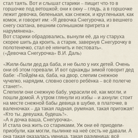
стал таять. Вот и слышат старики – пищит что-то в
горшочке под ветошкой; они к окну – глядь, а в горшочке
лежит девочка, беленькая, как снежок, и кругленькая, как
комок, и говорит им: «Я девочка Снегурочка, из вешнего
снегу скатана, вешним солнышком пригрета и
нарумянена».
Вот старики обрадовались, вынули её, да ну старуха
скорее шить да кроить, а старик, завернув Снегурочку в
полотенечко, стал её нянчить и пестовать».
(«Девочка Снегурочка» В.И. Даль)
«Жили-были дед да баба, и не было у них детей. Очень
они об этом горевали. И вот однажды зимой говорит дед
бабе: «Пойдём-ка, баба, на двор, слепим снежное
чучелко, нарядим, словно своего ребёнка – всё полегче
станет!».
Слепили они снежную бабу, украсили её, как могли, и
пошли домой. А утром глянули из избы – и ахнули: стоит
на месте снежной бабы девица в шубке, в платочке, в
валеночках – да такая ладная, румяная, такая пригожая!
«Кто ты, девушка, будешь?».
«А я дочка ваша, Снегурочка».
И стала она жить со стариками, Уж они её приодели-
приобули, как могли, пылинке на неё сесть не давали. А
она такая оказалась умница, такая разумница: всё