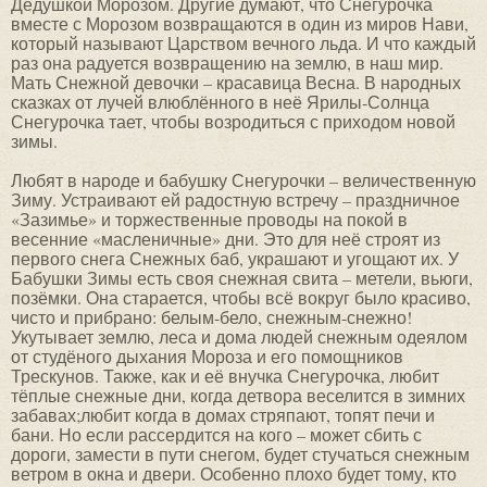
Дедушкой Морозом. Другие думают, что Снегурочка
вместе с Морозом возвращаются в один из миров Нави,
который называют Царством вечного льда. И что каждый
раз она радуется возвращению на землю, в наш мир.
Мать Снежной девочки – красавица Весна. В народных
сказках от лучей влюблённого в неё Ярилы-Солнца
Снегурочка тает, чтобы возродиться с приходом новой
зимы.
Любят в народе и бабушку Снегурочки – величественную
Зиму. Устраивают ей радостную встречу – праздничное
«Зазимье» и торжественные проводы на покой в
весенние «масленичные» дни. Это для неё строят из
первого снега Снежных баб, украшают и угощают их. У
Бабушки Зимы есть своя снежная свита – метели, вьюги,
позёмки. Она старается, чтобы всё вокруг было красиво,
чисто и прибрано: белым-бело, снежным-снежно!
Укутывает землю, леса и дома людей снежным одеялом
от студёного дыхания Мороза и его помощников
Трескунов. Также, как и её внучка Снегурочка, любит
тёплые снежные дни, когда детвора веселится в зимних
забавах;любит когда в домах стряпают, топят печи и
бани. Но если рассердится на кого – может сбить с
дороги, замести в пути снегом, будет стучаться снежным
ветром в окна и двери. Особенно плохо будет тому, кто