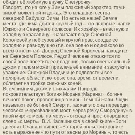
обидит её любимую внучку Снегурочку.
Говорят, что на юге у Зимы плаксивый характер, там и
зимой может пойти дождь. Это младшая сестра
северной Бабушки Зимы. Но есть на нашей Земле
места, где зима длится круглый год – это ледовые шапки
Южного и Северного полюсов. Их хозяйку – властную и
холодную красавицу – называют люди Снежной
Королевой;у неё суровый и крутой нрав, сердце её
холодно и равнодушно (т.е. она ровно и одинаково ко
всем относится). Дворец Снежной Королевы находится
на Северном Полюсе. Редкий человек отважится по
своей воле посетить её владения, только очень сильный
духом и телом может привлечь её внимание и заслужить
уважение. Снежной Владычице подвластны все
полярные области, которые она, время от времени,
облетает на тройке снежных коней.
Всем зимним духам и стихиалям Природы
покровительствует богиня Морана (Марена) – богиня
вечного покоя, проводница в миры Тёмной Нави. Люди
называют её богиней Смерти, так как это она переводит
человека «черезКалинов мост, через речку Смородину» в
иной мир: «с меры на меру» - отсюда и простонародное
слово «с-мерть». В.И. Калашников в своей книге «Боги
древних Славян» пишет: «В старой польской хронике
есть выражение «по пути от весны до Мораны», то есть