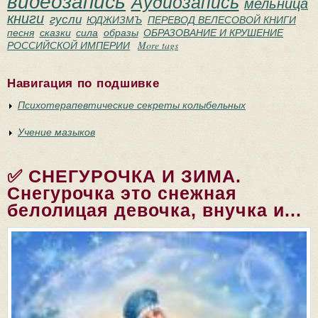
видеозапись
Аудиозапись
мельница
книги
гусли
ЮДЖИЗМЪ
ПЕРЕВОД ВЕЛЕСОВОЙ КНИГИ
песня
сказки
сила
образы
ОБРАЗОВАНИЕ И КРУШЕНИЕ
РОССИЙСКОЙ ИМПЕРИИ
More tags
Навигация по подшивке
Психотерапевтические секреты колыбельных
Учение мазыков
✅ СНЕГУРОЧКА И ЗИМА.
Снегурочка это снежная
белолицая девочка, внучка и...