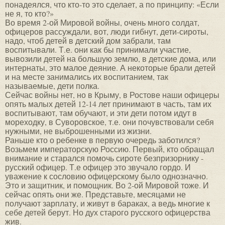
понадеялся, что кто-то это сделает, а по принципу: «Если
не я, то кто?»
Во время 2-ой Мировой войны, очень много солдат,
офицеров рассуждали, вот, люди гибнут, дети-сироты,
надо, чтоб детей в детский дом забрали, там
воспитывали. Т.е. они как бы принимали участие,
вывозили детей на большую землю, в детские дома, или
интернаты, это малое деяние. А некоторые брали детей
и на месте занимались их воспитанием, так
называемые, дети полка.
Сейчас войны нет, но в Крыму, в Ростове наши офицеры
опять малых детей 12-14 лет принимают в часть, там их
воспитывают, там обучают, и эти дети потом идут в
мореходку, в Суворовское, т.е. они почувствовали себя
нужными, не выброшенными из жизни.
Раньше кто о ребенке в первую очередь заботился?
Возьмем императорскую Россию. Первый, кто обращал
внимание и старался помочь сироте безпризорнику -
русский офицер. Т.е офицер это звучало гордо. И
уважение к сословию офицерскому было однозначно.
Это и защитник, и помощник. Во 2-ой Мировой тоже. И
сейчас опять они же. Представьте, месяцами не
получают зарплату, и живут в бараках, а ведь многие к
себе детей берут. Но дух старого русского офицерства
жив.