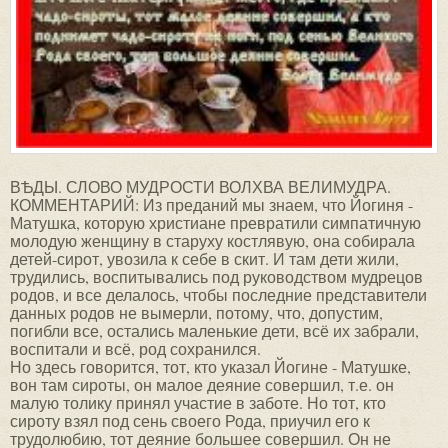
ВѢДЫ. СЛОВО МУДРОСТИ ВОЛХВА ВЕЛИМУДРА.
КОММЕНТАРИЙ: Из преданий мы знаем, что Йогиня -
Матушка, которую христиане превратили симпатичную
молодую женщину в старуху костлявую, она собирала
детей-сирот, увозила к себе в скит. И там дети жили,
трудились, воспитывались под руководством мудрецов
родов, и все делалось, чтобы последние представители
данных родов не вымерли, потому, что, допустим,
погибли все, остались маленькие дети, всё их забрали,
воспитали и всё, род сохранился.
Но здесь говорится, тот, кто указал Йогине - Матушке,
вон там сироты, он малое деяние совершил, т.е. он
малую толику принял участие в заботе. Но тот, кто
сироту взял под сень своего Рода, приучил его к
трудолюбию, тот деяние большее совершил. Он не