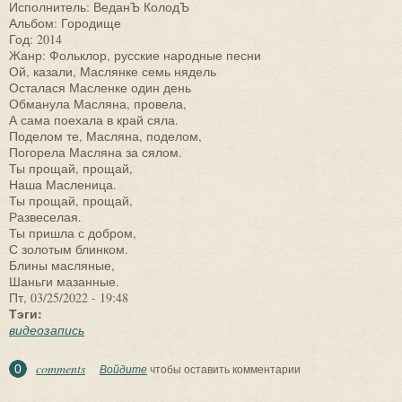
Исполнитель: ВеданЪ КолодЪ
Альбом: Городище
Год: 2014
Жанр: Фольклор, русские народные песни
Ой, казали, Маслянке семь нядель
Осталася Масленке один день
Обманула Масляна, провела,
А сама поехала в край сяла.
Поделом те, Масляна, поделом,
Погорела Масляна за сялом.
Ты прощай, прощай,
Наша Масленица.
Ты прощай, прощай,
Развеселая.
Ты пришла с добром,
С золотым блинком.
Блины масляные,
Шаньги мазанные.
Пт, 03/25/2022 - 19:48
Тэги:
видеозапись
comments
0
Войдите
чтобы оставить комментарии