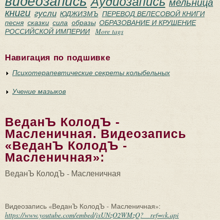
видеозапись
Аудиозапись
мельница
книги
гусли
ЮДЖИЗМЪ
ПЕРЕВОД ВЕЛЕСОВОЙ КНИГИ
песня
сказки
сила
образы
ОБРАЗОВАНИЕ И КРУШЕНИЕ
РОССИЙСКОЙ ИМПЕРИИ
More tags
Навигация по подшивке
Психотерапевтические секреты колыбельных
Учение мазыков
ВеданЪ КолодЪ -
Масленичная. Видеозапись
«ВеданЪ КолодЪ -
Масленичная»:
ВеданЪ КолодЪ - Масленичная
Видеозапись «ВеданЪ КолодЪ - Масленичная»:
https://www.youtube.com/embed/jxUNzO2WMzQ?__ref=vk.api