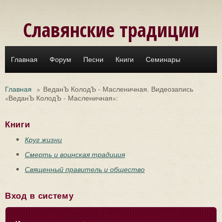
Перейти к основному содержанию
Славянские традиции
Главная
Форум
Песни
Книги
Семинары
Главная
»
ВеданЪ КолодЪ - Масленичная. Видеозапись
«ВеданЪ КолодЪ - Масленичная»:
Книги
Круг жизни
Смерть и воинская традиция
Священный правитель и общество
Вход в систему