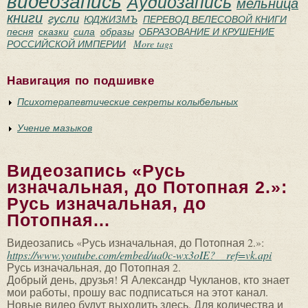
видеозапись
Аудиозапись
мельница
книги
гусли
ЮДЖИЗМЪ
ПЕРЕВОД ВЕЛЕСОВОЙ КНИГИ
песня
сказки
сила
образы
ОБРАЗОВАНИЕ И КРУШЕНИЕ
РОССИЙСКОЙ ИМПЕРИИ
More tags
Навигация по подшивке
Психотерапевтические секреты колыбельных
Учение мазыков
Видеозапись «Русь
изначальная, до Потопная 2.»:
Русь изначальная, до
Потопная...
Видеозапись «Русь изначальная, до Потопная 2.»:
https://www.youtube.com/embed/ua0c-wx3oIE?__ref=vk.api
Русь изначальная, до Потопная 2.
Добрый день, друзья! Я Александр Чукланов, кто знает
мои работы, прошу вас подписаться на этот канал.
Новые видео будут выходить здесь. Для количества и