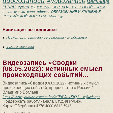
видеозапись
Аудиозапись
мельница
книги
гусли
ЮДЖИЗМЪ
ПЕРЕВОД ВЕЛЕСОВОЙ КНИГИ
песня
сказки
сила
образы
ОБРАЗОВАНИЕ И КРУШЕНИЕ
РОССИЙСКОЙ ИМПЕРИИ
More tags
Навигация по подшивке
Психотерапевтические секреты колыбельных
Учение мазыков
Видеозапись «Сводки
(08.05.2022): истинных смысл
происходящих событий...
Видеозапись «Сводки (08.05.2022): истинных смысл
происходящих событий, пророчество о России /
Владимир Боглаев»:
https://www.youtube.com/embed/6lF6Vai4XlQ?__ref=vk.api
Поддержать работу канала Студия Рубеж:
Карта Сбербанка 4276 4000 6812 5948