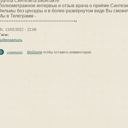
Группа Синтезита Вконтакте
Полнометражное интервью и отзыв врача о приёме Синтези
Фильмы без цензуры и в более развёрнутом виде Вы сможет
Мы в Телеграмм -
‣‣‣‣‣‣‣‣‣‣‣‣‣‣‣‣‣‣‣‣‣‣‣‣‣‣‣‣‣‣‣‣‣‣‣‣‣‣‣‣‣‣‣‣‣̶
Пт, 12/02/2022 - 22:08
Тэги:
видеозапись
comments
0
Войдите
чтобы оставить комментарии