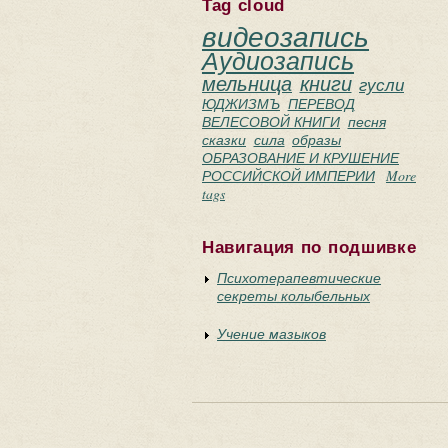
Tag cloud
видеозапись
Аудиозапись
мельница
книги
гусли
ЮДЖИЗМЪ
ПЕРЕВОД
ВЕЛЕСОВОЙ КНИГИ
песня
сказки
сила
образы
ОБРАЗОВАНИЕ И КРУШЕНИЕ
РОССИЙСКОЙ ИМПЕРИИ
More
tags
Навигация по подшивке
Психотерапевтические
секреты колыбельных
Учение мазыков