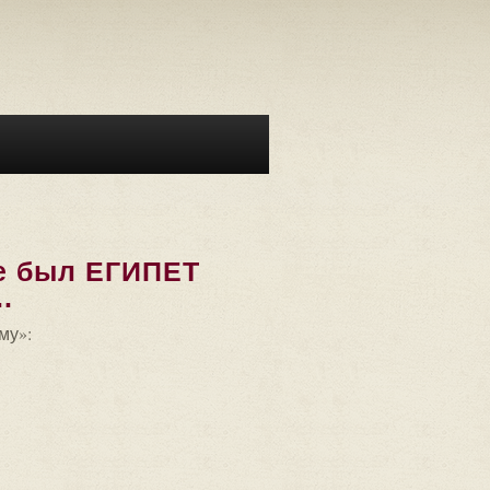
ке был ЕГИПЕТ
.
му»: