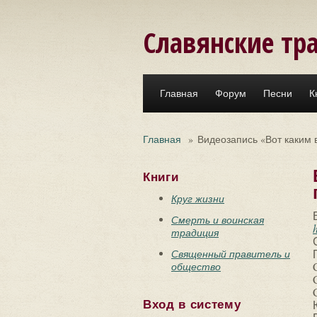
Перейти к основному содержанию
Славянские тр
Главная
Форум
Песни
К
Главная
»
Видеозапись «Вот каким 
Книги
Круг жизни
Смерть и воинская
традиция
Священный правитель и
общество
Вход в систему