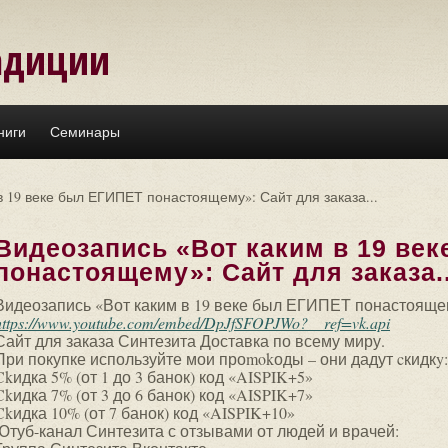
адиции
ниги
Семинары
в 19 веке был ЕГИПЕТ понастоящему»: Сайт для заказа...
Видеозапись «Вот каким в 19 ве
понастоящему»: Сайт для заказа..
Видеозапись «Вот каким в 19 веке был ЕГИПЕТ понастояще
https://www.youtube.com/embed/DpJfSFOPJWo?__ref=vk.api
Сайт для заказа Синтезита Доставка по всему миру.
При покупке используйте мои проmokоды – они дадут cкидкy:
Ckидка 5% (от 1 до 3 банок) код «AISPIK+5»
Ckидка 7% (от 3 до 6 банок) код «AISPIK+7»
Ckидка 10% (от 7 банок) код «AISPIK+10»
Ютуб-канал Синтезита с отзывами от людей и врачей: