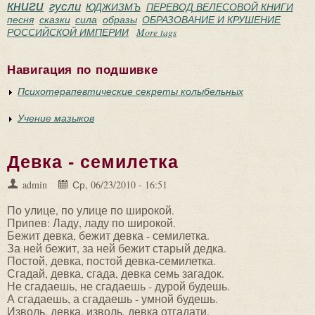
книги
гусли
ЮДЖИЗМЪ
ПЕРЕВОД ВЕЛЕСОВОЙ КНИГИ
песня
сказки
сила
образы
ОБРАЗОВАНИЕ И КРУШЕНИЕ
РОССИЙСКОЙ ИМПЕРИИ
More tags
Навигация по подшивке
Психотерапевтические секреты колыбельных
Учение мазыков
Девка - семилетка
admin
Ср, 06/23/2010 - 16:51
По улице, по улице по широкой.
Припев: Ладу, ладу по широкой.
Бежит девка, бежит девка - семилетка.
За ней бежит, за ней бежит старый дедка.
Постой, девка, постой девка-семилетка.
Сгадай, девка, сгада, девка семь загадок.
Не сгадаешь, не сгадаешь - дурой будешь.
А сгадаешь, а сгадаешь - умной будешь.
Изволь, девка, изволь, девка отгадати.