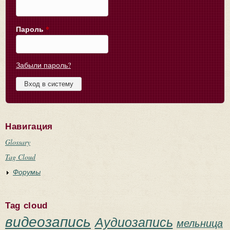
Пароль
*
Забыли пароль?
Навигация
Glossary
Tag Cloud
Форумы
Tag cloud
видеозапись
Аудиозапись
мельница