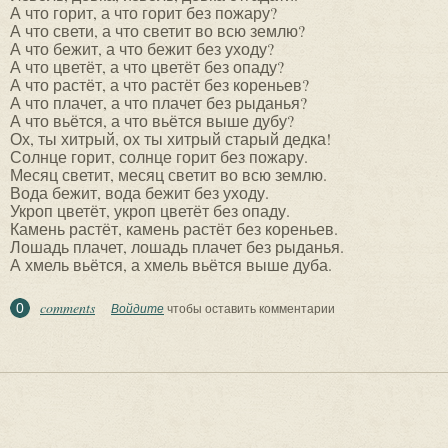
А что горит, а что горит без пожару?
А что свети, а что светит во всю землю?
А что бежит, а что бежит без уходу?
А что цветёт, а что цветёт без опаду?
А что растёт, а что растёт без кореньев?
А что плачет, а что плачет без рыданья?
А что вьётся, а что вьётся выше дубу?
Ох, ты хитрый, ох ты хитрый старый дедка!
Солнце горит, солнце горит без пожару.
Месяц светит, месяц светит во всю землю.
Вода бежит, вода бежит без уходу.
Укроп цветёт, укроп цветёт без опаду.
Камень растёт, камень растёт без кореньев.
Лошадь плачет, лошадь плачет без рыданья.
А хмель вьётся, а хмель вьётся выше дуба.
comments
0
Войдите
чтобы оставить комментарии