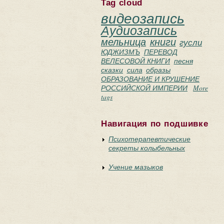
Tag cloud
видеозапись
Аудиозапись
мельница
книги
гусли
ЮДЖИЗМЪ
ПЕРЕВОД
ВЕЛЕСОВОЙ КНИГИ
песня
сказки
сила
образы
ОБРАЗОВАНИЕ И КРУШЕНИЕ
РОССИЙСКОЙ ИМПЕРИИ
More
tags
Навигация по подшивке
Психотерапевтические
секреты колыбельных
Учение мазыков