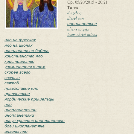
Ср, 05/20/2015 - 20:21
Тэги:
diezelsun
diezel sun
инопланетяне
aliens angels
jesus christ aliens
нло на фресках
нло на иконах
инопланетяне библия
христианство нло
христианство
упоминается о том
скорее всего
святые
святой
православие нло
православие
нордические пришельцы
нло
инопланетянин
инопланетяни
иисус христос инопланетяне
боги инопланетяне
ангелы нло