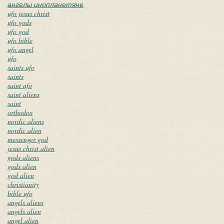
ангелы инопланетяне
ufo jesus christ
ufo gods
ufo god
ufo bible
ufo angel
ufo
saints ufo
saints
saint ufo
saint aliens
saint
orthodox
nordic aliens
nordic alien
messenger god
jesus christ alien
gods aliens
gods alien
god alien
christianity
bible ufo
angels aliens
angels alien
angel alien