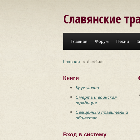
Перейти к основному содержанию
Славянские тр
Главная
Форум
Песни
К
Главная
»
diezelsun
Книги
Круг жизни
Смерть и воинская
традиция
Священный правитель и
общество
Вход в систему