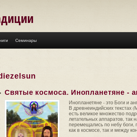
адиции
ниги
Семинары
diezelsun
Святые космоса. Инопланетяне - а
Инопланетяне - это Боги и ан
В древнеиндийских текстах (
есть великое множество под
летательных аппаратов, так 
перемещались по небу боги, 
как в космосе, так и между к