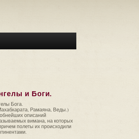
нгелы и Боги.
гелы Бога.
Махабхарата, Рамаяна, Веды.)
робнейших описаний
называемых вимана, на которых
причем полеты их происходили
онтинентами.