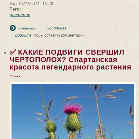
Втр, 09/27/2022 - 09:28
Тэги:
растения
comments
0
Подробнее
о ✅ ЛУЧШЕ ЧЕСНОКА РАСТЕНИЯ НЕТ!
При простуде и гриппе. В войну мой
Войдите
чтобы оставить комментарии
дед на...
✅ КАКИЕ ПОДВИГИ СВЕРШИЛ
ЧЕРТОПОЛОХ? Спартанская
красота легендарного растения
–...