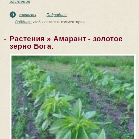
растения
comments
0
Подробнее
о Растения, пригодные для чистки,
мойки и стирки.
Войдите
чтобы оставить комментарии
Растения » Амарант - золотое
зерно Бога.