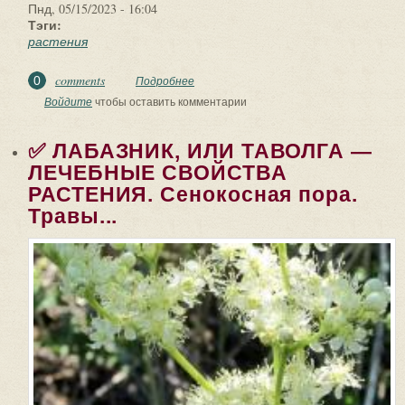
Пнд, 05/15/2023 - 16:04
Тэги:
растения
comments
0
Подробнее
о Осторожно! Декоративные
растения, которые быстро могут
Войдите
чтобы оставить комментарии
стать сорняками.
✅ ЛАБАЗНИК, ИЛИ ТАВОЛГА —
ЛЕЧЕБНЫЕ СВОЙСТВА
РАСТЕНИЯ. Сенокосная пора.
Травы...