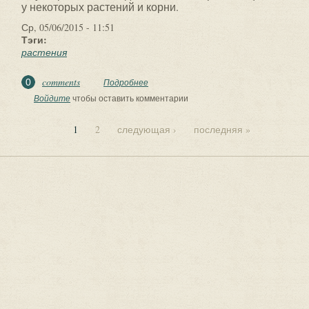
у некоторых растений и корни.
Ср, 05/06/2015 - 11:51
Тэги:
растения
comments
0
Подробнее
о Какие лекарственные растения
можно заготавливать в мае?
Войдите
чтобы оставить комментарии
1
2
следующая ›
последняя »
Страницы