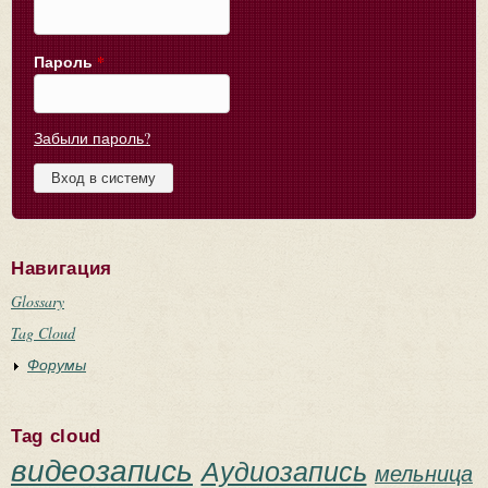
Пароль
*
Забыли пароль?
Навигация
Glossary
Tag Cloud
Форумы
Tag cloud
видеозапись
Аудиозапись
мельница