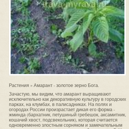
Растения » Амарант - золотое зерно Бога.
Зачастую, мы видим, что амарант выращивают
исключительно как декоративную культуру в городских
парках, на клумбах, в палисадниках. На полях и
огородах России произрастает дикая его форма -
жминда (бархатник, петушиный гребешок, аксамитник,
кошачий хвост, подсвекольник), которая считается
одновременно злостным сорняком и замечательным