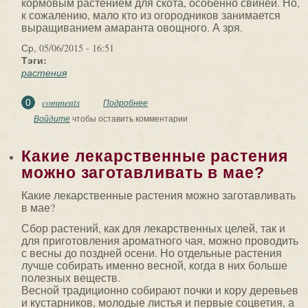
кормовым растением для скота, особенно свиней. Но,
к сожалению, мало кто из огородников занимается
выращиванием амаранта овощного. А зря.
Ср, 05/06/2015 - 16:51
Тэги:
растения
comments
0
Подробнее
о Растения » Амарант - золотое зерно
Бога.
Войдите
чтобы оставить комментарии
Какие лекарственные растения
можно заготавливать в мае?
Какие лекарственные растения можно заготавливать
в мае?
Сбор растений, как для лекарственных целей, так и
для приготовления ароматного чая, можно проводить
с весны до поздней осени. Но отдельные растения
лучше собирать именно весной, когда в них больше
полезных веществ.
Весной традиционно собирают почки и кору деревьев
и кустарников, молодые листья и первые соцветия, а