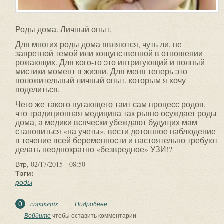
Роды дома. Личный опыт.
Для многих роды дома являются, чуть ли, не
запретной темой или кощунственной в отношении
рожающих. Для кого-то это интригующий и полный
мистики момент в жизни. Для меня теперь это
положительный личный опыт, которым я хочу
поделиться.
Чего же такого пугающего таит сам процесс родов,
что традиционная медицина так рьяно осуждает роды
дома, а медики всячески убеждают будущих мам
становиться «на учеты», вести дотошное наблюдение
в течение всей беременности и настоятельно требуют
делать неоднократно «безвредное» УЗИ!?
Втр, 02/17/2015 - 08:50
Тэги:
роды
comments
0
Подробнее
о Роды дома. Личный опыт.
Войдите
чтобы оставить комментарии