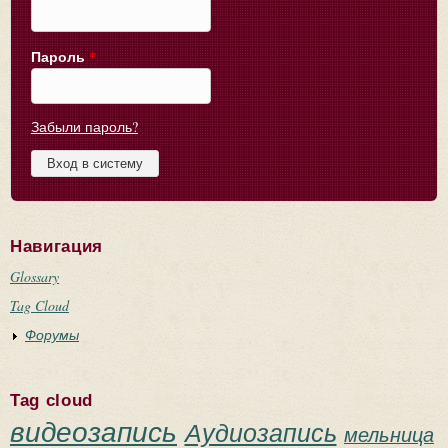
Пароль
*
Забыли пароль?
Навигация
Glossary
Tag Cloud
Форумы
Tag cloud
видеозапись
Аудиозапись
мельница