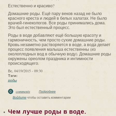
Естественно и красиво?
Домашние роды. Ещё пару веков назад не было
красного креста и людей в белых халатах. Не было
врачей-гинекологов. Все роды принимались дома.
Это был естественный процесс.
Роды в воде добавляют ещё большую красоту и
гармоничность, чем просто сухие домашние роды.
Кровь незаметно растворяется в воде, а вода делает
процесс появления малыша естественны (из
околоплодных вод в обычную воду). Домашние роды
окружены ореолом праздника и интимности
происходящего.
Вс, 04/19/2015 - 09:30
Тэги:
роды
comments
0
Подробнее
о Чем лучше домашние роды.
Войдите
чтобы оставить комментарии
Чем лучше роды в воде.