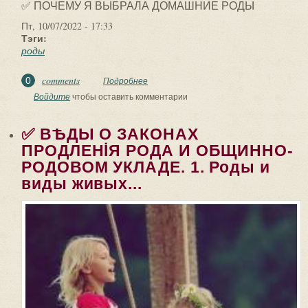
✅ ПОЧЕМУ Я ВЫБРАЛА ДОМАШНИЕ РОДЫ
Пт, 10/07/2022 - 17:33
Тэги:
роды
comments
0
Подробнее
о ✅ ПОЧЕМУ Я ВЫБРАЛА ДОМАШНИЕ
РОДЫ. В последнее время вновь
Войдите
чтобы оставить комментарии
участились нападки на...
✅ ВѢДЫ О ЗАКОНАХ
ПРОДЛЕНİЯ РОДА И ОБЩИННО-
РОДОВОМ УКЛАДЕ. 1. Роды и
виды живых...