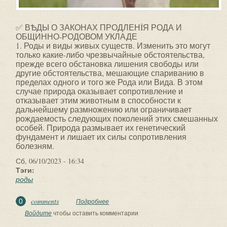
✅ ВѢДЫ О ЗАКОНАХ ПРОДЛЕНİЯ РОДА И
ОБЩИННО-РОДОВОМ УКЛАДЕ
1. Роды и виды живых существ. Изменить это могут
только какие-либо чрезвычайные обстоятельства,
прежде всего обстановка лишения свободы или
другие обстоятельства, мешающие спариванию в
пределах одного и того же Рода или Вида. В этом
случае природа оказывает сопротивление и
отказывает этим животным в способности к
дальнейшему размножению или ограничивает
рождаемость следующих поколений этих смешанных
особей. Природа размывает их генетический
фундамент и лишает их силы сопротивления
болезням.
Сб, 06/10/2023 - 16:34
Тэги:
роды
comments
0
Подробнее
о ✅ ВѢДЫ О ЗАКОНАХ ПРОДЛЕНİЯ
РОДА И ОБЩИННО-РОДОВОМ УКЛАДЕ.
Войдите
чтобы оставить комментарии
1. Роды и виды живых...