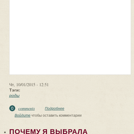
Чт, 10/01/2015 - 12:51
Тэги:
роды
comments
0
Подробнее
о ✔ Кто не поддерживает Роды свои и
Веру свою в час годины тяжкой, тот
Войдите
чтобы оставить комментарии
отступник Рода своего, и не будет
ему прощения во все дни без остатка
ПОЧЕМУ Я ВЫБРАЛА