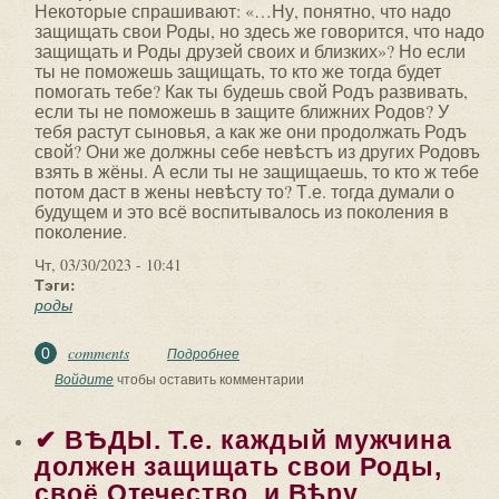
Некоторые спрашивают: «…Ну, понятно, что надо
защищать свои Роды, но здесь же говорится, что надо
защищать и Роды друзей своих и близких»? Но если
ты не поможешь защищать, то кто же тогда будет
помогать тебе? Как ты будешь свой Родъ развивать,
если ты не поможешь в защите ближних Родов? У
тебя растут сыновья, а как же они продолжать Родъ
свой? Они же должны себе невѣстъ из других Родовъ
взять в жёны. А если ты не защищаешь, то кто ж тебе
потом даст в жены невѣсту то? Т.е. тогда думали о
будущем и это всё воспитывалось из поколения в
поколение.
Чт, 03/30/2023 - 10:41
Тэги:
роды
comments
0
Подробнее
о ✔ ВѢДЫ. Некоторые спрашивают:
«…Ну, понятно, что надо защищать
Войдите
чтобы оставить комментарии
свои Роды, но...
✔ ВѢДЫ. Т.е. каждый мужчина
должен защищать свои Роды,
своё Отечество, и Вѣру...