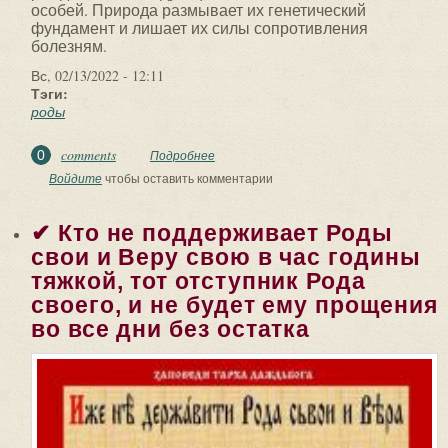
особей. Природа размывает их генетический
фундамент и лишает их силы сопротивления
болезням.
Вс, 02/13/2022 - 12:11
Тэги:
роды
comments
0
Подробнее
о ✅ ВѢДЫ О ЗАКОНАХ ПРОДЛЕНİЯ
РОДА И ОБЩИННО-РОДОВОМ УКЛАДЕ.
Войдите
чтобы оставить комментарии
1. Роды и виды живых...
✔ Кто не поддерживает Роды
свои и Веру свою в час годины
тяжкой, тот отступник Рода
своего, и не будет ему прощения
во все дни без остатка