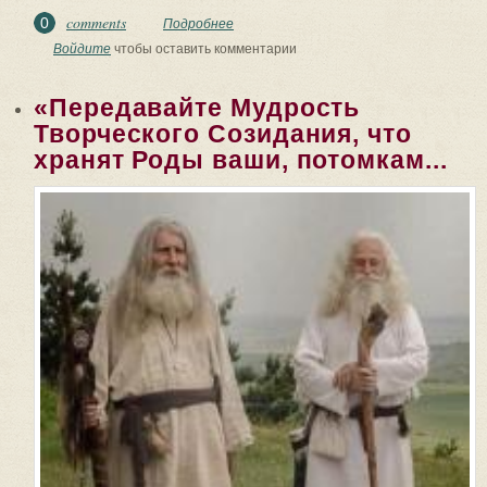
comments
0
Подробнее
о ✔ ВѢДЫ. Т.е. каждый мужчина должен
защищать свои Роды, своё Отечество,
Войдите
чтобы оставить комментарии
и Вѣру...
«Передавайте Мудрость
Творческого Созидания, что
хранят Роды ваши, потомкам...