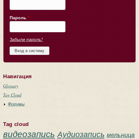
Пароль
*
Забыли пароль?
Навигация
Glossary
Tag Cloud
Форумы
Tag cloud
видеозапись
Аудиозапись
мельница